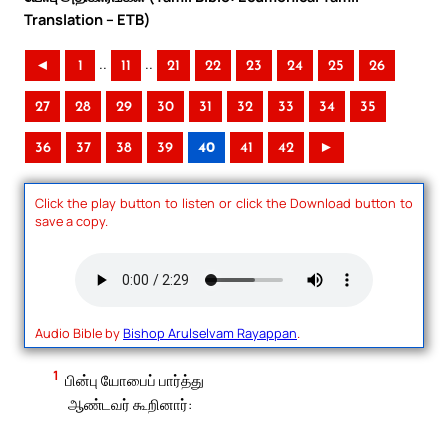
Translation – ETB)
..
..
◄
1
11
21
22
23
24
25
26
27
28
29
30
31
32
33
34
35
36
37
38
39
40
41
42
►
Click the play button to listen or click the Download button to
save a copy.
Audio Bible by
Bishop Arulselvam Rayappan
.
1
பின்பு யோபைப் பார்த்து
ஆண்டவர் கூறினார்: