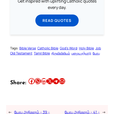
Get inspired with uplifting Catholic quotes
every day.
READ QUOTES
Tags:
Bible Verse
Catholic Bible
God’s Word
Holy Bible
Job
Old Testament
Tamil Bible
திருவிவிலியம்
பழைய ஏற்பாடு
யோபு
Share this article on Facebook
Share this article on WhatsApp
Share this article on LinkedIn
Share this article on X
Share this article on Telegram
Email this Article
Share:
←
யோபு அதிகாரம் – 39 –
யோபு அதிகாரம் – 41 –
→