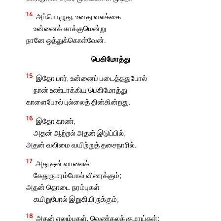
14
அப்பொழுது, உனது வலக்கை
உன்னைக் காக்குமென்று
நானே ஒத்துக்கொள்வேன்.
பெகிமோத்து
15
இதோ பார், உன்னைப் படைத்ததுபோல்
நான் உண்டாக்கிய பெகிமோத்து
காளைபோல் புல்லைத் தின்கின்றது.
16
இதோ காண்,
அதன் ஆற்றல் அதன் இடுப்பில்;
அதன் வலிமை வயிற்றுத் தசைநாரில்.
17
அது தன் வாலைக்
கேதுருமரம்போல் விரைக்கும்;
அதன் தொடை நரம்புகள்
கயிறுபோல் இறுகியிருக்கும்;
18
அதன் எலும்புகள், வெண்கலக் குழாய்கள்;