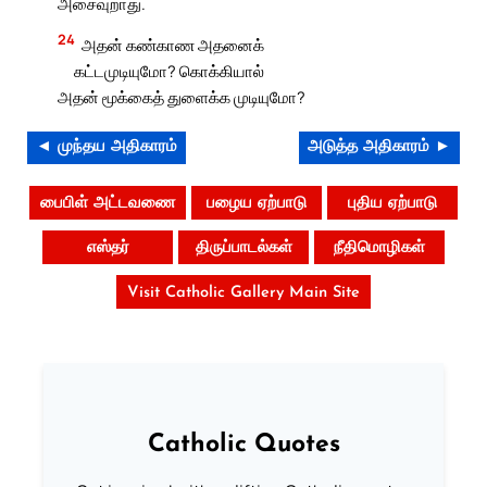
அசைவுறாது.
24
அதன் கண்காண அதனைக்
கட்டமுடியுமோ? கொக்கியால்
அதன் மூக்கைத் துளைக்க முடியுமோ?
◄ முந்தய அதிகாரம்
அடுத்த அதிகாரம் ►
பைபிள் அட்டவணை
பழைய ஏற்பாடு
புதிய ஏற்பாடு
எஸ்தர்
திருப்பாடல்கள்
நீதிமொழிகள்
Visit Catholic Gallery Main Site
Catholic Quotes