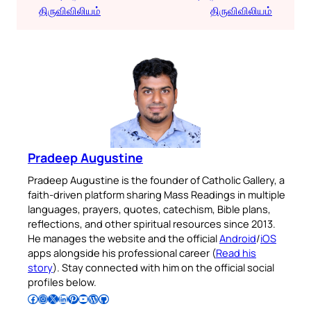
திருவிவிலியம்
திருவிவிலியம்
Pradeep Augustine
Pradeep Augustine is the founder of Catholic Gallery, a
faith-driven platform sharing Mass Readings in multiple
languages, prayers, quotes, catechism, Bible plans,
reflections, and other spiritual resources since 2013.
He manages the website and the official
Android
/
iOS
apps alongside his professional career (
Read his
story
). Stay connected with him on the official social
profiles below.
Follow Pradeep on Facebook
Follow Pradeep on Instagram
Follow Pradeep on X
Follow Pradeep on LinkedIn
Follow Pradeep on Pinterest
Subscribe to Pradeep’s Youtube Channel
Follow Pradeep on WordPress
Follow Pradeep on GitHub