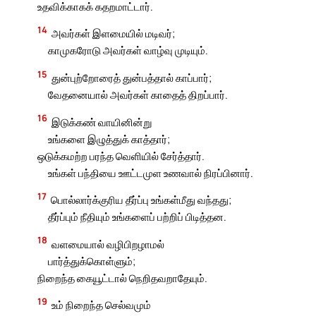
உதவிக்காகக் கதறமாட்டார்.
14
அவர்கள் இளமையில் மடிவர்;
காமுகரோடு அவர்கள் வாழ்வு முடியும்.
15
துன்புற்றோரைத் துன்பத்தால் காப்பார்;
வேதனையால் அவர்கள் காதைத் திறப்பார்.
16
இடுக்கண் வாயினின்று
உங்களை இழுத்துக் காத்தார்;
ஒடுக்கமற்ற பரந்த வெளியில் சேர்த்தார்.
உங்கள் பந்தியை ஊட்டமுள உணவால் நிரப்பினார்.
17
பொல்லார்க்குரிய தீர்ப்பு உங்கள்மீது வந்தது;
தீர்ப்பும் நீதியும் உங்களைப் பற்றிப் பிடித்தன.
18
வளமையால் வழிபிறழாமல்
பார்த்துக்கொள்ளும்;
நிறைந்த கையூட்டால் நெறிதவறாதேயும்.
19
உம் நிறைந்த செல்வமும்