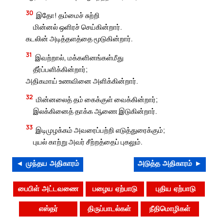
30
இதோ! தம்மைச் சுற்றி
மின்னல் ஒளிரச் செய்கின்றார்.
கடலின் அடித்தளத்தை மூடுகின்றார்.
31
இவற்றால், மக்களினங்கள்மீது
தீர்ப்பளிக்கின்றார்;
அதிகமாய் உணவினை அளிக்கின்றார்.
32
மின்னலைத் தம் கைக்குள் வைக்கின்றார்;
இலக்கினைத் தாக்க ஆணை இடுகின்றார்.
33
இடிமுழக்கம் அவரைப்பற்றி எடுத்துரைக்கும்;
புயல் காற்று அவர் சீற்றத்தைப் புகலும்.
◄ முந்தய அதிகாரம்
அடுத்த அதிகாரம் ►
பைபிள் அட்டவணை
பழைய ஏற்பாடு
புதிய ஏற்பாடு
எஸ்தர்
திருப்பாடல்கள்
நீதிமொழிகள்