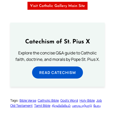
Visit Catholic Gallery Main Site
Catechism of St. Pius X
Explore the concise Q&A guide to Catholic
faith, doctrine, and morals by Pope St. Pius X.
READ CATECHISM
Tags:
Bible Verse
Catholic Bible
God’s Word
Holy Bible
Job
Old Testament
Tamil Bible
திருவிவிலியம்
பழைய ஏற்பாடு
யோபு