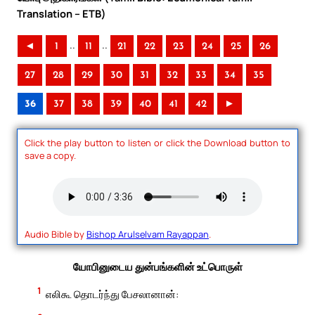
Translation – ETB)
..
..
◄
1
11
21
22
23
24
25
26
27
28
29
30
31
32
33
34
35
36
37
38
39
40
41
42
►
Click the play button to listen or click the Download button to
save a copy.
Audio Bible by
Bishop Arulselvam Rayappan
.
யோபினுடைய துன்பங்களின் உட்பொருள்
1
எலிகூ தொடர்ந்து பேசலானான்: