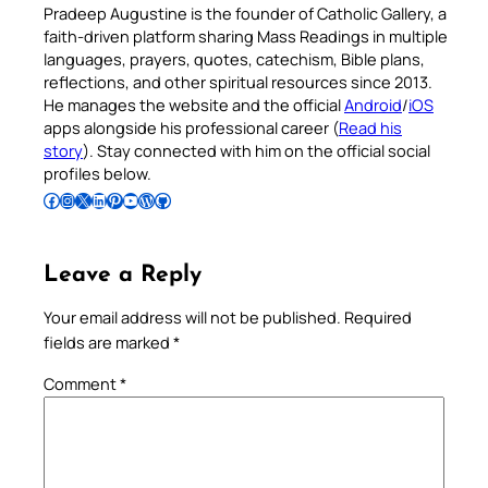
Pradeep Augustine is the founder of Catholic Gallery, a
faith-driven platform sharing Mass Readings in multiple
languages, prayers, quotes, catechism, Bible plans,
reflections, and other spiritual resources since 2013.
He manages the website and the official
Android
/
iOS
apps alongside his professional career (
Read his
story
). Stay connected with him on the official social
profiles below.
Follow Pradeep on Facebook
Follow Pradeep on Instagram
Follow Pradeep on X
Follow Pradeep on LinkedIn
Follow Pradeep on Pinterest
Subscribe to Pradeep’s Youtube Channel
Follow Pradeep on WordPress
Follow Pradeep on GitHub
Leave a Reply
Your email address will not be published.
Required
fields are marked
*
Comment
*