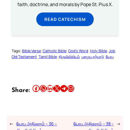
faith, doctrine, and morals by Pope St. Pius X.
READ CATECHISM
Tags:
Bible Verse
Catholic Bible
God’s Word
Holy Bible
Job
Old Testament
Tamil Bible
திருவிவிலியம்
பழைய ஏற்பாடு
யோபு
Share this article on Facebook
Share this article on WhatsApp
Share this article on LinkedIn
Share this article on X
Share this article on Telegram
Email this Article
Share:
←
யோபு அதிகாரம் – 36 –
யோபு அதிகாரம் – 38 –
→