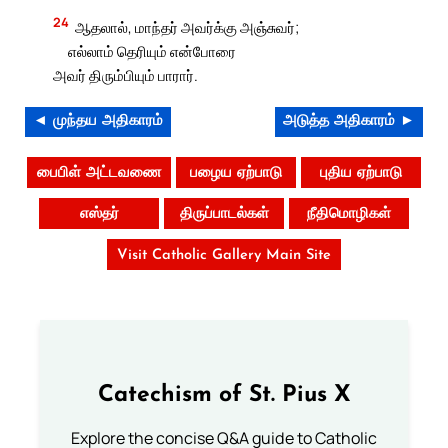
24
ஆதலால், மாந்தர் அவர்க்கு அஞ்சுவர்;
எல்லாம் தெரியும் என்போரை
அவர் திரும்பியும் பாரார்.
◄ முந்தய அதிகாரம்
அடுத்த அதிகாரம் ►
பைபிள் அட்டவணை
பழைய ஏற்பாடு
புதிய ஏற்பாடு
எஸ்தர்
திருப்பாடல்கள்
நீதிமொழிகள்
Visit Catholic Gallery Main Site
Catechism of St. Pius X
Explore the concise Q&A guide to Catholic