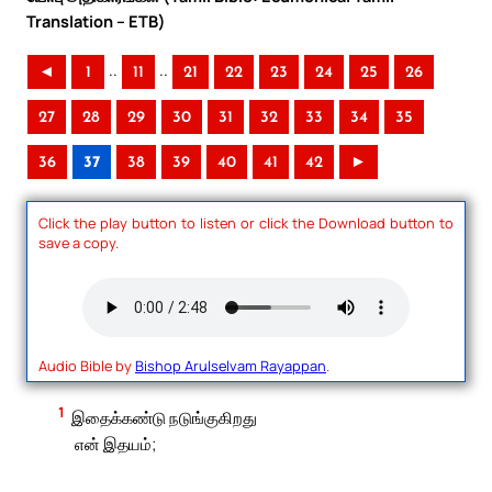
Translation – ETB)
..
..
◄
1
11
21
22
23
24
25
26
27
28
29
30
31
32
33
34
35
36
37
38
39
40
41
42
►
Click the play button to listen or click the Download button to
save a copy.
Audio Bible by
Bishop Arulselvam Rayappan
.
1
இதைக்கண்டு நடுங்குகிறது
என் இதயம்;