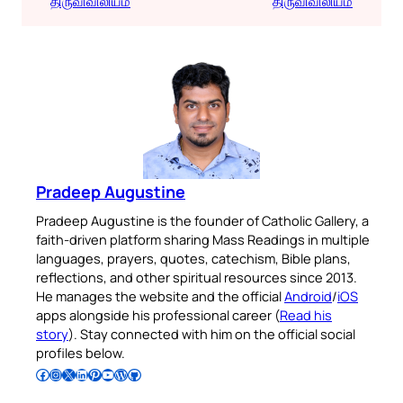
திருவிவிலியம்
திருவிவிலியம்
Pradeep Augustine
Pradeep Augustine is the founder of Catholic Gallery, a
faith-driven platform sharing Mass Readings in multiple
languages, prayers, quotes, catechism, Bible plans,
reflections, and other spiritual resources since 2013.
He manages the website and the official
Android
/
iOS
apps alongside his professional career (
Read his
story
). Stay connected with him on the official social
profiles below.
Follow Pradeep on Facebook
Follow Pradeep on Instagram
Follow Pradeep on X
Follow Pradeep on LinkedIn
Follow Pradeep on Pinterest
Subscribe to Pradeep’s Youtube Channel
Follow Pradeep on WordPress
Follow Pradeep on GitHub