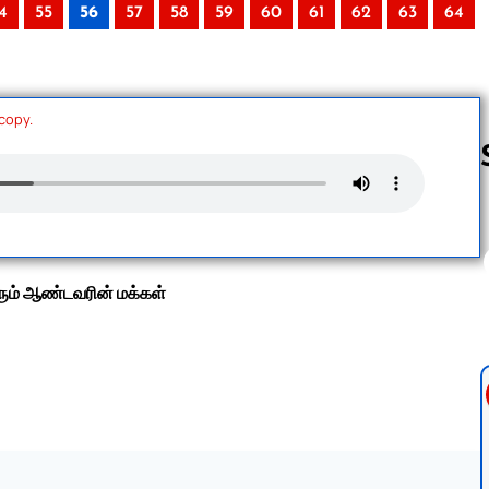
4
55
56
57
58
59
60
61
62
63
64
 copy.
Follow us 
ரும் ஆண்டவரின் மக்கள்