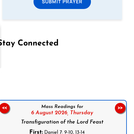
SUBMIT PRAYER
Stay Connected
on Facebook
Follow us on Instagram
Follow us on X
Subscribe to our YouTube Channel
Follow us on WhatsApp
Mass Readings for
<<
>>
6 August 2026,
Thursday
Transfiguration of the Lord Feast
First:
Daniel 7: 9-10, 13-14