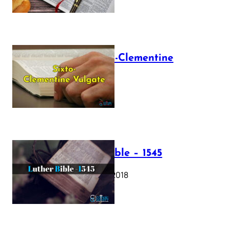
The Sixto-Clementine
Vulgate
July 12, 2025
Luther Bible – 1545
October 17, 2018