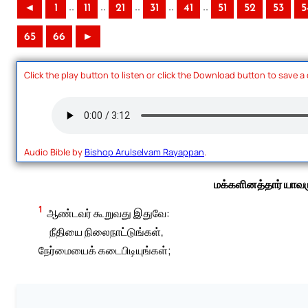
..
..
..
..
..
◄
1
11
21
31
41
51
52
53
5
65
66
►
Click the play button to listen or click the Download button to save a
Audio Bible by
Bishop Arulselvam Rayappan
.
மக்களினத்தார் யாவ
1
ஆண்டவர் கூறுவது இதுவே:
நீதியை நிலைநாட்டுங்கள்,
நேர்மையைக் கடைபிடியுங்கள்;