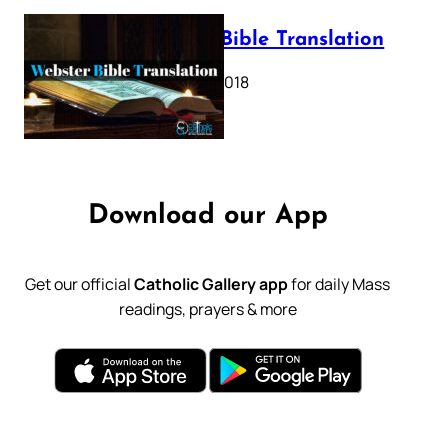
Webster Bible Translation
October 11, 2018
Download our App
Get our official
Catholic Gallery app
for daily Mass
readings, prayers & more