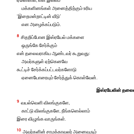
ஏனெனில், என் இல்லம்
மக்களினங்கள் அனைத்திற்கும் உரிய
‘இறைமன்றாட்டின் வீடு’
என அழைக்கப்படும்.
8
சிதறிப்போன இஸ்ரயேல் மக்களை
ஒருங்கே சேர்க்கும்
என் தலைவராகிய ஆண்டவர் கூறுவது:
அவர்களுள் ஏற்கெனவே
கூட்டிச் சேர்க்கப்பட்டவர்களோடு
ஏனையோரையும் சேர்த்துக் கொள்வேன்.
இஸ்ரயேலின் தலைவர
9
வயல்வெளி விலங்குகளே,
காட்டு விலங்குகளே, நீங்களெல்லாம்
இரை விழுங்க வாருங்கள்.
10
அவர்களின் சாமக்காவலர் அனைவரும்