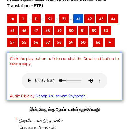
Translation – ETB)
..
..
..
..
◄
1
11
21
31
41
42
43
44
45
46
47
48
49
50
51
52
53
..
54
55
56
57
58
59
60
66
►
Click the play button to listen or click the Download button to
save a copy.
Audio Bible by
Bishop Arulselvam Rayappan
.
இஸ்ரயேலுக்கு ஆண்டவரின் உறுதிமொழி
1
தீவுகளே, என் திருமுன்னே
மௌனமாயிருங்கள்;