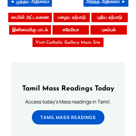
◄ முந்தய அதிகாரம்
அடுத்த அதிகாரம் ►
பைபிள் அட்டவணை
பழைய ஏற்பாடு
புதிய ஏற்பாடு
இனிமைமிகு பாடல்
எரேமியா
புலம்பல்
Visit Catholic Gallery Main Site
Tamil Mass Readings Today
Access today's Mass readings in Tamil.
TAMIL MASS READINGS