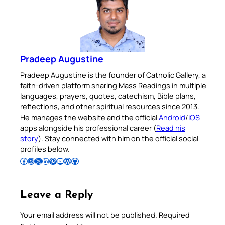
Pradeep Augustine
Pradeep Augustine is the founder of Catholic Gallery, a
faith-driven platform sharing Mass Readings in multiple
languages, prayers, quotes, catechism, Bible plans,
reflections, and other spiritual resources since 2013.
He manages the website and the official
Android
/
iOS
apps alongside his professional career (
Read his
story
). Stay connected with him on the official social
profiles below.
Follow Pradeep on Facebook
Follow Pradeep on Instagram
Follow Pradeep on X
Follow Pradeep on LinkedIn
Follow Pradeep on Pinterest
Subscribe to Pradeep’s Youtube Channel
Follow Pradeep on WordPress
Follow Pradeep on GitHub
Leave a Reply
Your email address will not be published.
Required