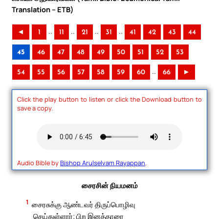
Translation – ETB)
..
..
..
..
◄
1
11
21
31
41
42
43
44
45
46
47
48
49
50
51
52
53
..
54
55
56
57
58
59
60
66
►
Click the play button to listen or click the Download button to
save a copy.
Audio Bible by
Bishop Arulselvam Rayappan
.
சைரசின் நியமனம்
1
சைரசுக்கு ஆண்டவர் திருப்பொழிவு
செய்துள்ளார்; பிற இனத்தாரை