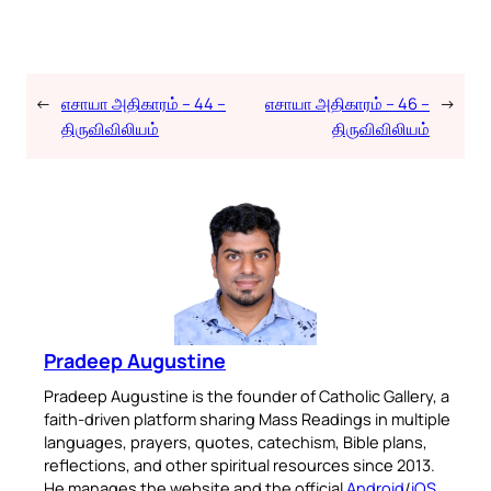
←
எசாயா அதிகாரம் – 44 –
எசாயா அதிகாரம் – 46 –
→
திருவிவிலியம்
திருவிவிலியம்
Pradeep Augustine
Pradeep Augustine is the founder of Catholic Gallery, a
faith-driven platform sharing Mass Readings in multiple
languages, prayers, quotes, catechism, Bible plans,
reflections, and other spiritual resources since 2013.
He manages the website and the official
Android
/
iOS