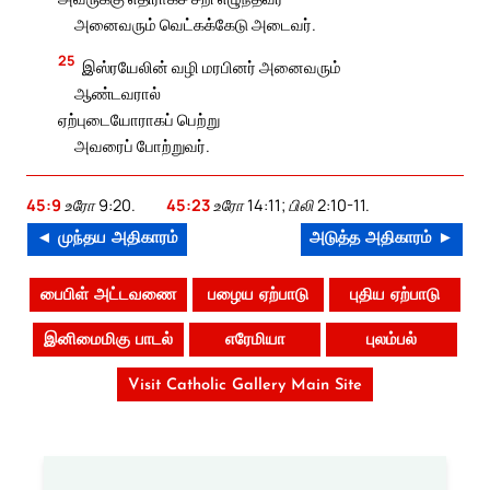
அனைவரும் வெட்கக்கேடு அடைவர்.
25
இஸ்ரயேலின் வழி மரபினர் அனைவரும்
ஆண்டவரால்
ஏற்புடையோராகப் பெற்று
அவரைப் போற்றுவர்.
45:9
உரோ 9:20.
45:23
உரோ 14:11; பிலி 2:10-11.
◄ முந்தய அதிகாரம்
அடுத்த அதிகாரம் ►
பைபிள் அட்டவணை
பழைய ஏற்பாடு
புதிய ஏற்பாடு
இனிமைமிகு பாடல்
எரேமியா
புலம்பல்
Visit Catholic Gallery Main Site