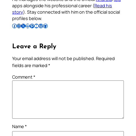
apps alongside his professional career (
Read his
story
). Stay connected with him on the official social
profiles below.
Follow Pradeep on Facebook
Follow Pradeep on Instagram
Follow Pradeep on X
Follow Pradeep on LinkedIn
Follow Pradeep on Pinterest
Subscribe to Pradeep’s Youtube Channel
Follow Pradeep on WordPress
Follow Pradeep on GitHub
Leave a Reply
Your email address will not be published.
Required
fields are marked
*
Comment
*
Name
*