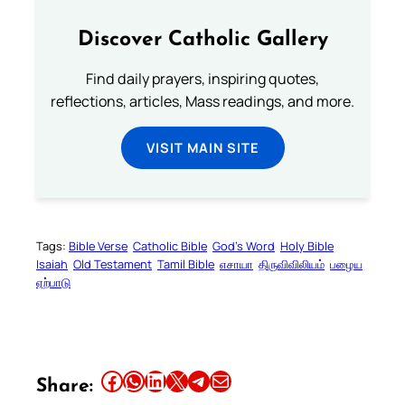
Discover Catholic Gallery
Find daily prayers, inspiring quotes,
reflections, articles, Mass readings, and more.
VISIT MAIN SITE
Tags:
Bible Verse
Catholic Bible
God’s Word
Holy Bible
Isaiah
Old Testament
Tamil Bible
எசாயா
திருவிவிலியம்
பழைய
ஏற்பாடு
Share this article on Facebook
Share this article on WhatsApp
Share this article on LinkedIn
Share this article on X
Share this article on Telegram
Email this Article
Share: