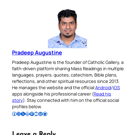
Pradeep Augustine
Pradeep Augustine is the founder of Catholic Gallery, a
faith-driven platform sharing Mass Readings in multiple
languages, prayers, quotes, catechism, Bible plans,
reflections, and other spiritual resources since 2013.
He manages the website and the official
Android
/
iOS
apps alongside his professional career (
Read his
story
). Stay connected with him on the official social
profiles below.
Follow Pradeep on Facebook
Follow Pradeep on Instagram
Follow Pradeep on X
Follow Pradeep on LinkedIn
Follow Pradeep on Pinterest
Subscribe to Pradeep’s Youtube Channel
Follow Pradeep on WordPress
Follow Pradeep on GitHub
Leave a Reply