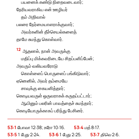
பயனைக் கண்டு நிறைவடைவார்;
நேரியவராகிய என் ஊழியர்
தம் அறிவால்
பலரை நேர்மையாளராக்குவார்;
அவர்களின் தீச்செயல்களைத்
தாமே சுமந்து கொள்வார்.
12
ஆதலால், நான் அவருக்கு
மதிப்பு மிக்கவரிடையே சிறப்பளிப்பேன்;
அவரும் வலியவரோடு
கொள்ளைப் பொருளைப் பங்கிடுவார்;
ஏனெனில், அவர் தம்மையே
சாவுக்கு கையளித்தார்;
கொடியவருள் ஒருவராகக் கருதப்பட்டார்;
ஆயினும் பலரின் பாவத்தைச் சுமந்தார்;
கொடியோருக்காகப் பரிந்து பேசினர்.
53:1
யோவா 12:38; உரோ 10:16.
53:4
மத் 8:17.
53:5
1 பேது 2:24.
53:6
1 பேது 2:25.
53:7
திவெ 2:6.