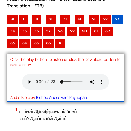
Translation – ETB)
..
..
..
..
..
◄
1
11
21
31
41
51
52
53
54
55
56
57
58
59
60
61
62
63
64
65
66
►
Click the play button to listen or click the Download button to
save a copy.
Audio Bible by
Bishop Arulselvam Rayappan
.
1
நாங்கள் அறிவித்ததை நம்பியவர்
யார்? ஆண்டவரின் ஆற்றல்