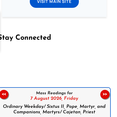
VISIT MAIN SITE
Stay Connected
on Facebook
Follow us on Instagram
Follow us on X
Subscribe to our YouTube Channel
Follow us on WhatsApp
Mass Readings for
<<
>>
7 August 2026,
Friday
Ordinary Weekday/ Sixtus II, Pope, Martyr, and
Companions, Martyrs/ Cajetan, Priest