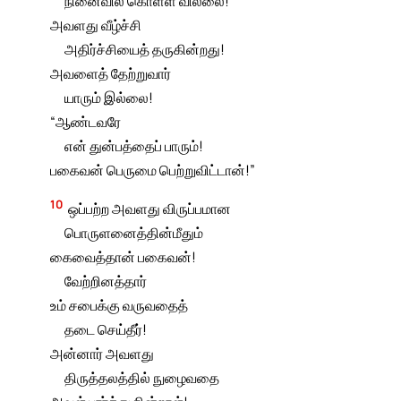
நினைவில் கொள்ள வில்லை!
அவளது வீழ்ச்சி
அதிர்ச்சியைத் தருகின்றது!
அவளைத் தேற்றுவார்
யாரும் இல்லை!
“ஆண்டவரே
என் துன்பத்தைப் பாரும்!
பகைவன் பெருமை பெற்றுவிட்டான்!”
10
ஒப்பற்ற அவளது விருப்பமான
பொருளனைத்தின்மீதும்
கைவைத்தான் பகைவன்!
வேற்றினத்தார்
உம் சபைக்கு வருவதைத்
தடை செய்தீர்!
அன்னார் அவளது
திருத்தலத்தில் நுழைவதை