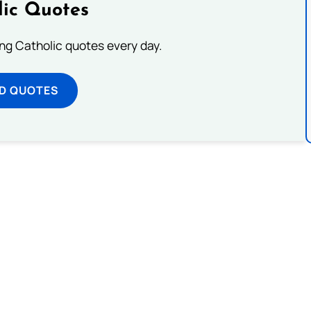
lic Quotes
ting Catholic quotes every day.
D QUOTES