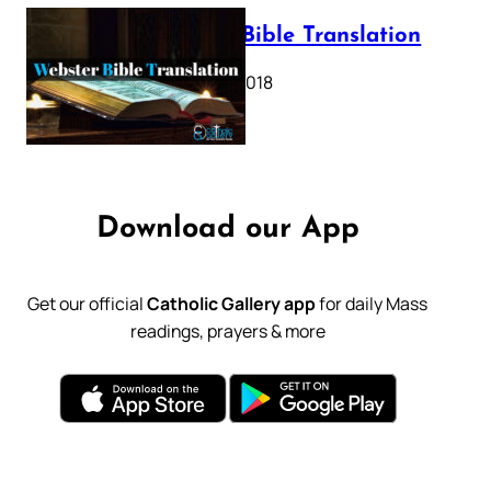
Webster Bible Translation
October 11, 2018
Download our App
Get our official
Catholic Gallery app
for daily Mass
readings, prayers & more