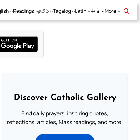
lish
Readings
தமிழ்
Tagalog
Latin
中文
More
Discover Catholic Gallery
Find daily prayers, inspiring quotes,
reflections, articles, Mass readings, and more.