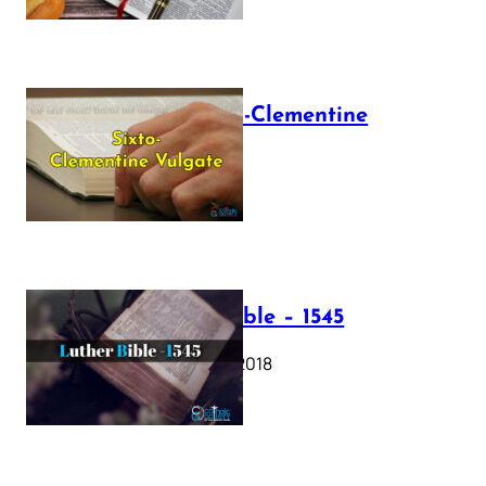
The Sixto-Clementine
Vulgate
July 12, 2025
Luther Bible – 1545
October 17, 2018