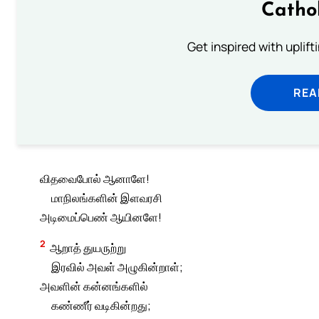
Catho
Get inspired with uplif
REA
விதவைபோல் ஆனாளே!
மாநிலங்களின் இளவரசி
அடிமைப்பெண் ஆயினளே!
2
ஆறாத் துயருற்று
இரவில் அவள் அழுகின்றாள்;
அவளின் கன்னங்களில்
கண்ணீர் வடிகின்றது;