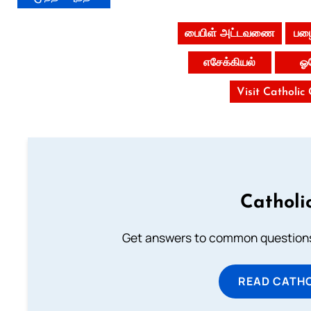
பைபிள் அட்டவணை
பழை
எசேக்கியல்
ஓ
Visit Catholic
Catholi
Get answers to common questions 
READ CATH