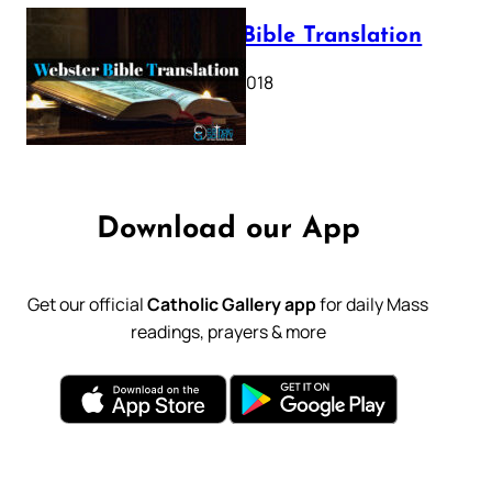
Webster Bible Translation
October 11, 2018
Download our App
Get our official
Catholic Gallery app
for daily Mass
readings, prayers & more