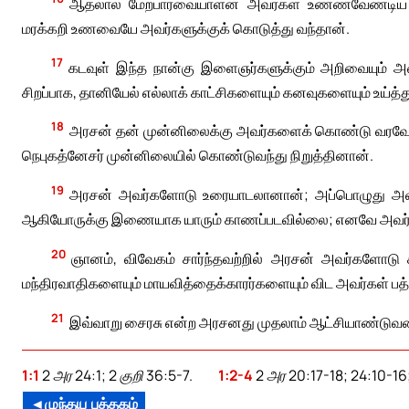
ஆதலால் மேற்பார்வையாளன் அவர்கள் உண்ணவேண்டிய சிற
மரக்கறி உணவையே அவர்களுக்குக் கொடுத்து வந்தான்.
17
கடவுள் இந்த நான்கு இளைஞர்களுக்கும் அறிவையும் அன
சிறப்பாக, தானியேல் எல்லாக் காட்சிகளையும் கனவுகளையும் உய்த்து
18
அரசன் தன் முன்னிலைக்கு அவர்களைக் கொண்டு வரவேண
நெபுகத்னேசர் முன்னிலையில் கொண்டுவந்து நிறுத்தினான்.
19
அரசன் அவர்களோடு உரையாடலானான்; அப்பொழுது அவர
ஆகியோருக்கு இணையாக யாரும் காணப்படவில்லை; எனவே அவர்கள
20
ஞானம், விவேகம் சார்ந்தவற்றில் அரசன் அவர்களோடு
மந்திரவாதிகளையும் மாயவித்தைக்காரர்களையும் விட அவர்கள் பத்
21
இவ்வாறு சைரசு என்ற அரசனது முதலாம் ஆட்சியாண்டுவரை 
1:1
2 அர 24:1; 2 குறி 36:5-7.
1:2-4
2 அர 20:17-18; 24:10-16;
◄முந்தய புத்தகம்