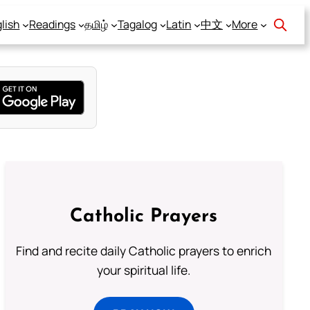
lish
Readings
தமிழ்
Tagalog
Latin
中文
More
Catholic Prayers
Find and recite daily Catholic prayers to enrich
your spiritual life.