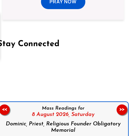
PRAY NOW
Stay Connected
on Facebook
Follow us on Instagram
Follow us on X
Subscribe to our YouTube Channel
Follow us on WhatsApp
Mass Readings for
<<
>>
8 August 2026,
Saturday
Dominic, Priest, Religious Founder Obligatory
Memorial