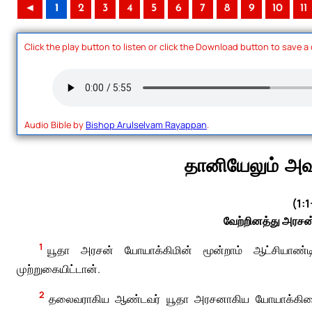
◄
1
2
3
4
5
6
7
8
9
10
11
Click the play button to listen or click the Download button to save a
Audio Bible by
Bishop Arulselvam Rayappan
.
தானியேலும் அவ
(1:
வேற்றினத்து அரச
1
யூதா அரசன் யோயாக்கிமின் மூன்றாம் ஆட்சியாண்ட
முற்றுகையிட்டான்.
2
தலைவராகிய ஆண்டவர் யூதா அரசனாகிய யோயாக்கிமைய