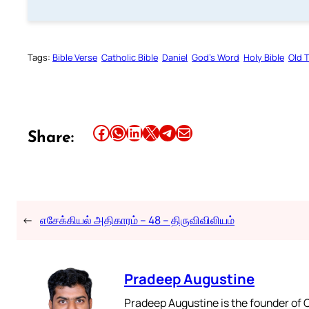
Tags:
Bible Verse
Catholic Bible
Daniel
God’s Word
Holy Bible
Old 
Share this article on Facebook
Share this article on WhatsApp
Share this article on LinkedIn
Share this article on X
Share this article on Telegram
Email this Article
Share:
←
எசேக்கியல் அதிகாரம் – 48 – திருவிவிலியம்
Pradeep Augustine
Pradeep Augustine is the founder of C