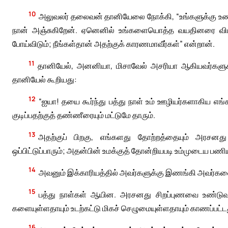
10
அலுவலர் தலைவன் தானியேலை நோக்கி, “உங்களுக்கு உணவு
நான் அஞ்சுகிறேன். ஏனெனில் உங்களையொத்த வயதினரை விட
போய்விடும்; நீங்கள்தான் அதற்குக் காரணமாவீர்கள்” என்றான்.
11
தானியேல், அனனியா, மிசாவேல் அசரியா ஆகியவர்களுக
தானியேல் கூறியது:
12
“ஐயா! தயை கூர்ந்து பத்து நாள் உம் ஊழியர்களாகிய எங்
குடிப்பதற்குத் தண்ணீரையும் மட்டுமே தாரும்.
13
அதற்குப் பிறகு, எங்களது தோற்றத்தையும் அரசனத
ஒப்பிட்டுப்பாரும்; அதன்பின் உமக்குத் தோன்றியபடி உம்முடைய பணி
14
அவனும் இக்காரியத்தில் அவர்களுக்கு இணங்கி அவர்களைப் 
15
பத்து நாள்கள் ஆயின. அரசனது சிறப்புணவை உண்டு
களையுள்ளதாயும் உடற்கட்டு மிகச் செழுமையுள்ளதாயும் காணப்பட்ட
16