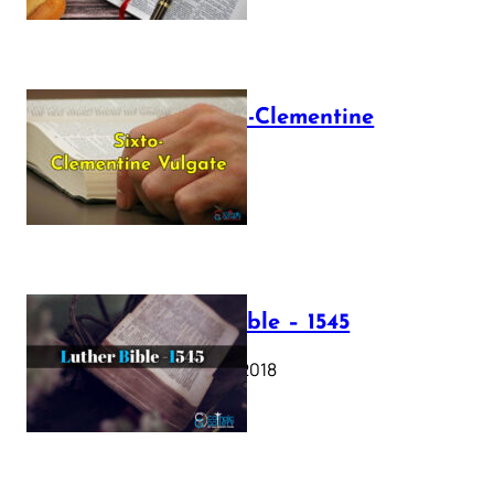
The Sixto-Clementine
Vulgate
July 12, 2025
Luther Bible – 1545
October 17, 2018