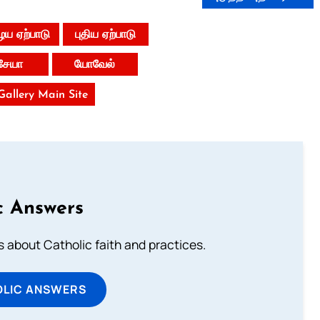
ய ஏற்பாடு
புதிய ஏற்பாடு
சேயா
யோவேல்
 Gallery Main Site
c Answers
about Catholic faith and practices.
OLIC ANSWERS