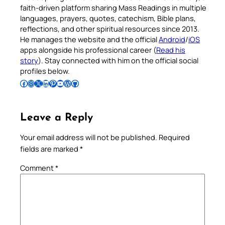
faith-driven platform sharing Mass Readings in multiple
languages, prayers, quotes, catechism, Bible plans,
reflections, and other spiritual resources since 2013.
He manages the website and the official
Android
/
iOS
apps alongside his professional career (
Read his
story
). Stay connected with him on the official social
profiles below.
Follow Pradeep on Facebook
Follow Pradeep on Instagram
Follow Pradeep on X
Follow Pradeep on LinkedIn
Follow Pradeep on Pinterest
Subscribe to Pradeep’s Youtube Channel
Follow Pradeep on WordPress
Follow Pradeep on GitHub
Leave a Reply
Your email address will not be published.
Required
fields are marked
*
Comment
*