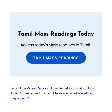
Tamil Mass Readings Today
Access today's Mass readings in Tamil.
TAMIL MASS READINGS
Tags:
Bible Verse
Catholic Bible
Daniel
God’s Word
Holy
Bible
Old Testament
Tamil Bible
தானியேல்
திருவிவிலியம்
பழைய ஏற்பாடு