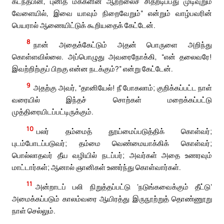
கடந்தபின், புனித மக்களின் ஆற்றலைச் சிதறடிப்பது முடிவுறும்
வேளையில், இவை யாவும் நிறைவேறும்” என்றும் வாழ்பவரின்
பெயரால் ஆணையிட்டுக் கூறியதைக் கேட்டேன்.
8
நான் அதைக்கேட்டும் அதன் பொருளை அறிந்து
கொள்ளவில்லை. அப்பொழுது அவரைநோக்கி, “என் தலைவரே!
இவற்றிற்குப் பிறகு என்ன நடக்கும்?” என்று கேட்டேன்.
9
அதற்கு அவர், “தானியேல்! நீ போகலாம்; குறிக்கப்பட்ட நாள்
வரையில் இந்தச் சொற்கள் மறைக்கப்பட்டு
முத்திரையிடப்பட்டிருக்கும்.
10
பலர் தம்மைத் தூய்மைப்படுத்திக் கொள்வர்;
புடம்போடப்படுவர்; தம்மை வெண்மையாக்கிக் கொள்வர்;
பொல்லாதவர் தீய வழியில் நடப்பர்; அவர்கள் அதை உணரவும்
மாட்டார்கள்; ஆனால் ஞானிகள் உணர்ந்து கொள்வார்கள்.
11
அன்றாடப் பலி நிறுத்தப்பட்டு ‘நடுங்கவைக்கும் தீட்டு’
அமைக்கப்படும் காலம்வரை ஆயிரத்து இருநூற்றுத் தொண்ணூறு
நாள் செல்லும்.