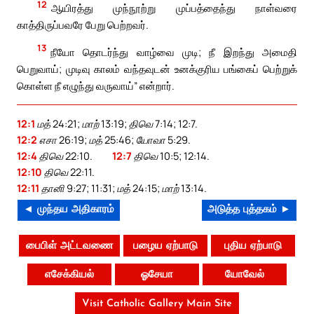
12
ஆயிரத்து முந்நூற்று முப்பத்தைந்து நாள்வரை
காத்திருப்பவரே பேறு பெற்றவர்.
13
நீயோ தொடர்ந்து வாழ்வை முடி; நீ இறந்து அமைதி
பெறுவாய்; முடிவு காலம் வந்தவுடன் உனக்குரிய பங்கைப் பெற்றுக்
கொள்ள நீ எழுந்து வருவாய்” என்றார்.
12:1
மத் 24:21; மாற் 13:19; திவெ 7:14; 12:7.
12:2
எசா 26:19; மத் 25:46; யோவா 5:29.
12:4
திவெ 22:10.
12:7
திவெ 10:5; 12:14.
12:10
திவெ 22:11.
12:11
தானி 9:27; 11:31; மத் 24:15; மாற் 13:14.
◄ முந்தய அதிகாரம்
அடுத்த புத்தகம் ►
பைபிள் அட்டவணை
பழைய ஏற்பாடு
புதிய ஏற்பாடு
எசேக்கியல்
ஓசேயா
யோவேல்
Visit Catholic Gallery Main Site