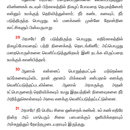
விண்ணகக் கடவுள் பிற்காலத்தில் நிகழப் போவதை நெபுகத்னேசர்
என்னும் உமக்குத் தெரிவித்துள்ளார்; நீர் கண்ட கனவும், நீர்
படுத்திருந்த பொழுது, உம் மனக்கண் முன்னே தோன்றின
காட்சிகளும் பின்வருமாறு:
29
அரசரே! நீர் படுத்திருந்த பொழுது, எதிர்காலத்தில்
நிகழப்போவதைப் பற்றி நினைக்கத் தொடங்கினீர்; அப்பொழுது
மறைபொருள்களை வெளிப்படுத்துகிறவர் இனி நடக்க விருப்பதை
உமக்குக் காண்பித்தார்.
30
ஆனால் என்னைப் பொறுத்தமட்டில் மற்றெல்லா
உயிர்களையும்விட நான் ஞானம் மிக்கவன் என்பதால் எனக்கு
வெளிப்படுத்தப்படவில்லை. ஆனால் அரசருக்கு அதன்
உட்பொருளைத் தெரிவிக்கவும் உமது இதயத்தின் நினைவுகளை நீர்
அறிந்துகொள்ளவும் அவை எனக்கு வெளிப்படுத்தப்பட்டுள்ளன.
31
அரசரே! நீர் பெரிய சிலை ஒன்றைக் கண்டீர். உம் கண் எதிரே
நின்ற அம் மாபெரும் சிலை பளபளக்கும் ஒளிமிக்கதாயும்
அச்சுறுத்தும் தோற்றமுடையதாயும் இருந்தது.