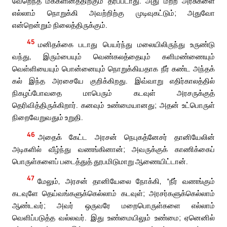
வேறெந்த மக்களினத்திற்கும் தரப்படாது. அது மற்ற அரசுகளை
எல்லாம் நொறுக்கி அவற்றிற்கு முடிவுகட்டும்; அதுவோ
என்றென்றும் நிலைத்திருக்கும்.
45
மனிதக்கை படாது பெயர்ந்து மலையிலிருந்து உருண்டு
வந்து, இரும்பையும் வெண்கலத்தையும் களிமண்ணையும்
வெள்ளியையும் பொன்னையும் நொறுக்கியதாக நீர் கண்ட அந்தக்
கல் இந்த அரசையே குறிக்கிறது. இவ்வாறு எதிர்காலத்தில்
நிகழப்போவதை மாபெரும் கடவுள் அரசருக்குத்
தெரிவித்திருக்கிறார். கனவும் உண்மையானது; அதன் உட்பொருள்
நிறைவேறுவதும் உறுதி.
46
அதைக் கேட்ட அரசன் நெபுகத்னேசர் தானியேலின்
அடிகளில் வீழ்ந்து வணங்கினான்; அவருக்குக் காணிக்கைப்
பொருள்களைப் படைத்துத் தூபமிடுமாறு ஆணையிட்டான்.
47
மேலும், அரசன் தானியேலை நோக்கி, “நீர் வணங்கும்
கடவுளே தெய்வங்களுக்கெல்லாம் கடவுள்; அரசர்களுக்கெல்லாம்
ஆண்டவர்; அவர் ஒருவரே மறைபொருள்களை எல்லாம்
வெளிப்படுத்த வல்லவர். இது உண்மையிலும் உண்மை; ஏனெனில்