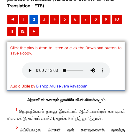
Translation – ETB)
◄
1
2
3
4
5
6
7
8
9
10
11
12
►
Click the play button to listen or click the Download button to
save a copy.
Audio Bible by
Bishop Arulselvam Rayappan
.
அரசனின் கனவும் தானியேலின் விளக்கமும்
1
நெபுகத்னேசர் தனது இரண்டாம் ஆட்சியாண்டில் கனவுகள்
சில கண்டு, உள்ளம் கலங்கி, உறக்கமின்றித் தவித்தான்.
2
அப்பொழுது அரசன் தன் கனவுகளைத் தனக்கு