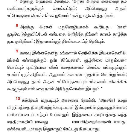
அதற்கு அவர்கள் மீண்டும், “அரசர் அந்தக் கனவைத் தம்
பணியாளர்களுக்குச் சொல்லட்டும்; அப்பொழுது அதன்
உட்பொருளை விளக்கிக் கூறுவோம்” என்று பதிலளித்தார்கள்.
8
அதற்கு அரசன் மறுமொழியாகக் கூறியது: “நான்
முடிவெடுத்துவிட்டேன் என்பதை அறிந்தே நீங்கள் காலம் தாழ்த்த
முயலுகிறீர்கள்; இது எனக்குத் திண்ணமாய்த் தெரியும்.
9
கனவு இன்னதென்று உங்களால் தெரிவிக்க இயலாதெனில்,
உங்கள் எல்லாருக்கும் ஒரே தீர்ப்புதான். சூழ்நிலை மாறும்வரை
பொய்யும் புரட்டுமான வீண் கதைகளைச் சொல்ல உங்களுக்குள்
உடன்பட்டிருக்கிறீர்கள். ஆதலால் கனவை முதலில் சொல்லுங்கள்;
அப்பொழுது தான் அதன் உட்பொருளையும் உங்களால் விளக்கிக்
கூறமுடியும் என்பதை நான் அறிந்துகொள்ள இயலும்.”
10
கல்தேயர் மறுபடியும் அரசனை நோக்கி, “அரசரே! உமது
விருப்பத்தை நிறைவேற்றக்கூடியவன் இவ்வுலகில் ஒருவனுமில்லை;
வலிமையுடைய எந்தப் பேரரசனும் இத்தகைய காரியத்தை எந்த
மந்திரவாதியிடமாவது மாயவித்தைக்காரனிடமாவது,
கல்தேயனிடமாவது இதுகாறும் கேட்டது கிடையாது.