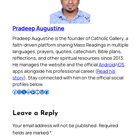
Pradeep Augustine
Pradeep Augustine is the founder of Catholic Gallery, a
faith-driven platform sharing Mass Readings in multiple
languages, prayers, quotes, catechism, Bible plans,
reflections, and other spiritual resources since 2013.
He manages the website and the official
Android
/
iOS
apps alongside his professional career (
Read his
story
). Stay connected with him on the official social
profiles below.
Follow Pradeep on Facebook
Follow Pradeep on Instagram
Follow Pradeep on X
Follow Pradeep on LinkedIn
Follow Pradeep on Pinterest
Subscribe to Pradeep’s Youtube Channel
Follow Pradeep on WordPress
Follow Pradeep on GitHub
Leave a Reply
Your email address will not be published.
Required
fields are marked
*