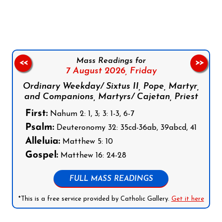
Follow us on Facebook
Follow us on Instagram
Follow us on X
Subscribe to our YouTube Channel
Follow us on WhatsApp
Mass Readings for
<<
>>
7 August 2026,
Friday
Ordinary Weekday/ Sixtus II, Pope, Martyr,
and Companions, Martyrs/ Cajetan, Priest
First:
Nahum 2: 1, 3; 3: 1-3, 6-7
Psalm:
Deuteronomy 32: 35cd-36ab, 39abcd, 41
Alleluia:
Matthew 5: 10
Gospel:
Matthew 16: 24-28
FULL MASS READINGS
*This is a free service provided by Catholic Gallery.
Get it here