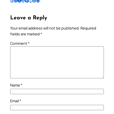
Follow Pradeep on Facebook
Follow Pradeep on Instagram
Follow Pradeep on X
Follow Pradeep on LinkedIn
Follow Pradeep on Pinterest
Subscribe to Pradeep’s Youtube Channel
Follow Pradeep on WordPress
Follow Pradeep on GitHub
Leave a Reply
Your email address will not be published.
Required
fields are marked
*
Comment
*
Name
*
Email
*