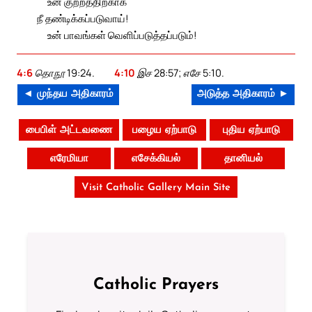
உன் குற்றத்திற்காக
நீ தண்டிக்கப்படுவாய்!
உன் பாவங்கள் வெளிப்படுத்தப்படும்!
4:6
தொநூ 19:24.
4:10
இச 28:57; எசே 5:10.
◄ முந்தய அதிகாரம்
அடுத்த அதிகாரம் ►
பைபிள் அட்டவணை
பழைய ஏற்பாடு
புதிய ஏற்பாடு
எரேமியா
எசேக்கியல்
தானியல்
Visit Catholic Gallery Main Site
Catholic Prayers