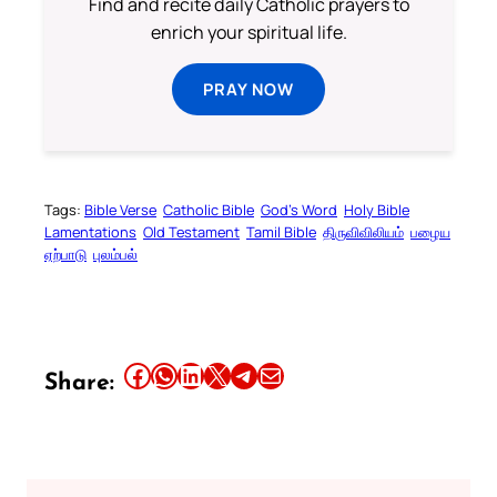
Find and recite daily Catholic prayers to
enrich your spiritual life.
PRAY NOW
Tags:
Bible Verse
Catholic Bible
God’s Word
Holy Bible
Lamentations
Old Testament
Tamil Bible
திருவிவிலியம்
பழைய
ஏற்பாடு
புலம்பல்
Share this article on Facebook
Share this article on WhatsApp
Share this article on LinkedIn
Share this article on X
Share this article on Telegram
Email this Article
Share: