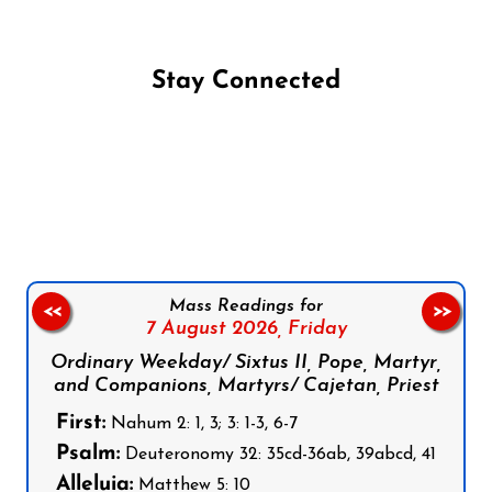
Stay Connected
Follow us on Facebook
Follow us on Instagram
Follow us on X
Subscribe to our YouTube Channel
Follow us on WhatsApp
Mass Readings for
<<
>>
7 August 2026,
Friday
Ordinary Weekday/ Sixtus II, Pope, Martyr,
and Companions, Martyrs/ Cajetan, Priest
First:
Nahum 2: 1, 3; 3: 1-3, 6-7
Psalm:
Deuteronomy 32: 35cd-36ab, 39abcd, 41
Alleluia:
Matthew 5: 10