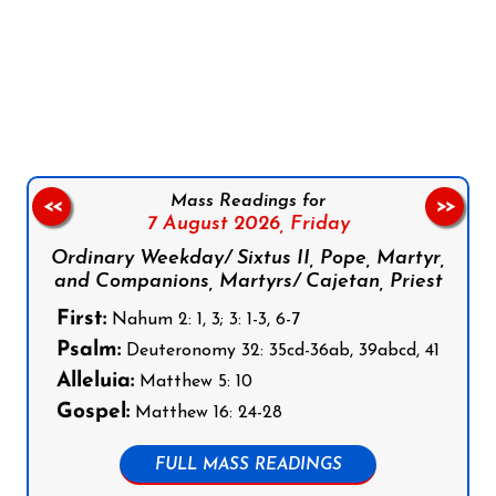
Follow us on Facebook
Follow us on Instagram
Follow us on X
Subscribe to our YouTube Channel
Follow us on WhatsApp
Mass Readings for
<<
>>
7 August 2026,
Friday
Ordinary Weekday/ Sixtus II, Pope, Martyr,
and Companions, Martyrs/ Cajetan, Priest
First:
Nahum 2: 1, 3; 3: 1-3, 6-7
Psalm:
Deuteronomy 32: 35cd-36ab, 39abcd, 41
Alleluia:
Matthew 5: 10
Gospel:
Matthew 16: 24-28
FULL MASS READINGS