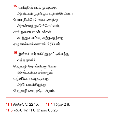
15
எகிப்தின் கடல் முகத்தை
ஆண்டவர் முற்றிலும் வற்றச்செய்வார்;
பேராற்றின்மேல் கையசைத்து
அனல்காற்று வீசச்செய்வார்;
கால் நனையாமல் மக்கள்
கடந்து வரும்படி அந்த ஆற்றை
ஏழு கால்வாய்களாகப் பிரிப்பார்.
16
இஸ்ரயேலர் எகிப்து நாட்டிலிருந்து
வந்த நாளில்
பெருவழி தோன்றியது போல,
ஆண்டவரின் மக்களுள்
எஞ்சியோர் வருவதற்கு
அசீரியாவிலிருந்து
பெருவழி ஒன்று தோன்றும்.
11:1
திவெ 5:5; 22:16.
11:4
1 தெச 2:8.
11:5
எபே 6:14; 11:6-9; எசா 65:25.