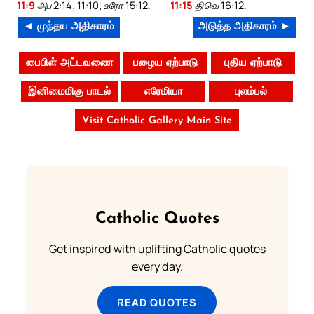
11:9
அப 2:14; 11:10; உரோ 15:12.
11:15
திவெ 16:12.
◄ முந்தய அதிகாரம்
அடுத்த அதிகாரம் ►
பைபிள் அட்டவணை
பழைய ஏற்பாடு
புதிய ஏற்பாடு
இனிமைமிகு பாடல்
எரேமியா
புலம்பல்
Visit Catholic Gallery Main Site
Catholic Quotes
Get inspired with uplifting Catholic quotes
every day.
READ QUOTES