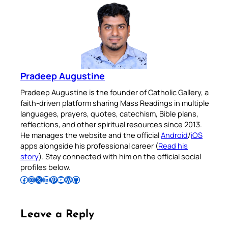
Pradeep Augustine
Pradeep Augustine is the founder of Catholic Gallery, a
faith-driven platform sharing Mass Readings in multiple
languages, prayers, quotes, catechism, Bible plans,
reflections, and other spiritual resources since 2013.
He manages the website and the official
Android
/
iOS
apps alongside his professional career (
Read his
story
). Stay connected with him on the official social
profiles below.
Follow Pradeep on Facebook
Follow Pradeep on Instagram
Follow Pradeep on X
Follow Pradeep on LinkedIn
Follow Pradeep on Pinterest
Subscribe to Pradeep’s Youtube Channel
Follow Pradeep on WordPress
Follow Pradeep on GitHub
Leave a Reply