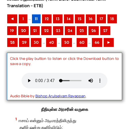
Translation – ETB)
..
◄
1
11
12
13
14
15
16
17
18
19
20
21
22
23
24
25
26
27
..
..
..
..
28
29
30
40
50
60
66
►
Click the play button to listen or click the Download button to
save a copy.
Audio Bible by
Bishop Arulselvam Rayappan
.
நீதியுள்ள அரசரின் வருகை
1
ஈசாய் என்னும் அடிமரத்திலிருந்து
தளிர் ஒன்று துளிர்விடும்;