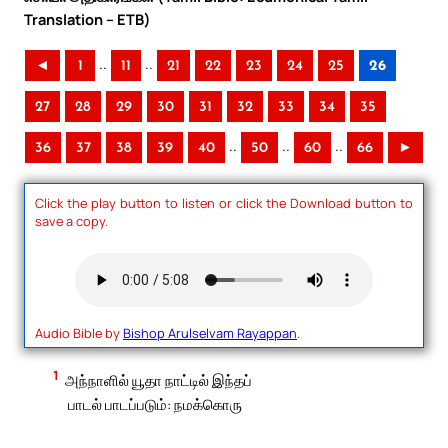
Translation – ETB)
..
..
◄
1
11
21
22
23
24
25
26
27
28
29
30
31
32
33
34
35
..
..
..
36
37
38
39
40
50
60
66
►
Click the play button to listen or click the Download button to
save a copy.
Audio Bible by
Bishop Arulselvam Rayappan
.
1
அந்நாளில் யூதா நாட்டில் இந்தப்
பாடல் பாடப்படும்: நமக்கொரு