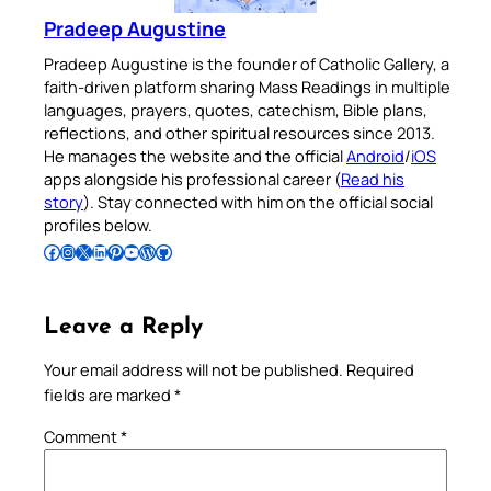
Pradeep Augustine
Pradeep Augustine is the founder of Catholic Gallery, a
faith-driven platform sharing Mass Readings in multiple
languages, prayers, quotes, catechism, Bible plans,
reflections, and other spiritual resources since 2013.
He manages the website and the official
Android
/
iOS
apps alongside his professional career (
Read his
story
). Stay connected with him on the official social
profiles below.
Follow Pradeep on Facebook
Follow Pradeep on Instagram
Follow Pradeep on X
Follow Pradeep on LinkedIn
Follow Pradeep on Pinterest
Subscribe to Pradeep’s Youtube Channel
Follow Pradeep on WordPress
Follow Pradeep on GitHub
Leave a Reply
Your email address will not be published.
Required
fields are marked
*
Comment
*