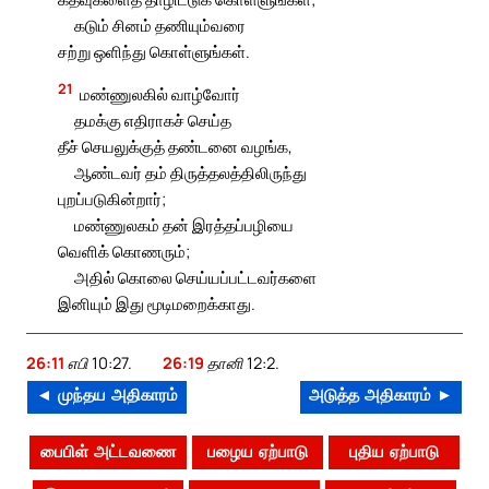
கடும் சினம் தணியும்வரை
சற்று ஒளிந்து கொள்ளுங்கள்.
21
மண்ணுலகில் வாழ்வோர்
தமக்கு எதிராகச் செய்த
தீச் செயலுக்குத் தண்டனை வழங்க,
ஆண்டவர் தம் திருத்தலத்திலிருந்து
புறப்படுகின்றார்;
மண்ணுலகம் தன் இரத்தப்பழியை
வெளிக் கொணரும்;
அதில் கொலை செய்யப்பட்டவர்களை
இனியும் இது மூடிமறைக்காது.
26:11
எபி 10:27.
26:19
தானி 12:2.
◄ முந்தய அதிகாரம்
அடுத்த அதிகாரம் ►
பைபிள் அட்டவணை
பழைய ஏற்பாடு
புதிய ஏற்பாடு