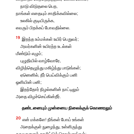
நாடு விடுதலை பெற,
நாங்கள் எதையும் சாதிக்கவில்லை;
உலகில் குடியிருக்க,
எவரும் பிறக்கப் போவதில்லை.
19
இறந்த உம்மக்கள் உயிர் பெறுவர்;
அவர்களின் உயிரற்ற உடல்கள்
மீண்டும் எழும்;
புழுதியில் வாழ்வோரே,
விழித்தெழுந்து மகிழ்ந்து பாடுங்கள்;
ஏனெனில், நீர் பெய்விக்கும் பனி
ஒளியின் பனி;
இறந்தோர் நிழல்களின் நாட்டிலும்
அதை விழச்செய்கின்றீர்.
தண்டனையும் முன்னைய நிலைக்குக் கொணரலும்
20
என் மக்களே! நீங்கள் போய் உங்கள்
அறைக்குள் நுழைந்து, உள்ளிருந்து
கதவுகளைத் தாழிட்டுக் கொள்ளுங்கள்;