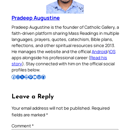
Pradeep Augustine
Pradeep Augustine is the founder of Catholic Gallery, a
faith-driven platform sharing Mass Readings in multiple
languages, prayers, quotes, catechism, Bible plans,
reflections, and other spiritual resources since 2013.
He manages the website and the official
Android
/
iOS
apps alongside his professional career (
Read his
story
). Stay connected with him on the official social
profiles below.
Follow Pradeep on Facebook
Follow Pradeep on Instagram
Follow Pradeep on X
Follow Pradeep on LinkedIn
Follow Pradeep on Pinterest
Subscribe to Pradeep’s Youtube Channel
Follow Pradeep on WordPress
Follow Pradeep on GitHub
Leave a Reply
Your email address will not be published.
Required
fields are marked
*
Comment
*