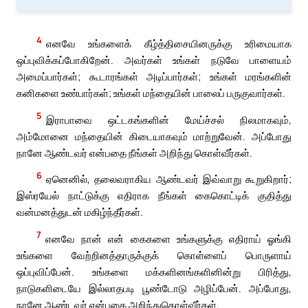
4
எனவே உங்களைக் கீழ்த்திசையினருக்கு உரிமையாக
ஒப்புவிக்கப்போகிறேன். அவர்கள் உங்கள் நடுவே பாளையம்
அமைப்பார்கள்; கூடாரங்கள் அடிப்பார்கள்; உங்கள் மரங்களின்
கனிகளை உண்பார்கள்; உங்கள் மந்தையின் பாலைப் பருகுவார்கள்.
5
இராபாவை ஒட்டகங்களின் மேய்ச்சல் நிலமாகவும்,
அம்மோனை மந்தையின் கிடையாகவும் மாற்றுவேன். அப்போது
நானே ஆண்டவர் என்பதை நீங்கள் அறிந்து கொள்வீர்கள்.
6
ஏனெனில், தலைவராகிய ஆண்டவர் இவ்வாறு கூறுகிறார்;
இஸ்ரயேல் நாட்டுக்கு எதிராக நீங்கள் கைகொட்டிக் குதித்து
வன்மனத்துடன் மகிழ்ந்தீர்கள்.
7
எனவே நான் என் கைகளை உங்களுக்கு எதிராய் ஓங்கி
உங்களை வேற்றினத்தாருக்குக் கொள்ளைப் பொருளாய்
ஒப்புவிப்பேன். உங்களை மக்களினங்களினின்று பிரித்து,
நாடுகளிடையே இல்லாதபடி பூண்டோடு அழிப்பேன். அப்போது,
நானே ஆண்டவர் என்பதை அறிந்துகொள்வீர்கள்.