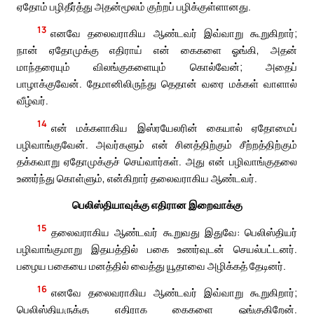
ஏதோம் பழிதீர்த்து அதன்மூலம் குற்றப் பழிக்குள்ளானது.
13
எனவே தலைவராகிய ஆண்டவர் இவ்வாறு கூறுகிறார்;
நான் ஏதோமுக்கு எதிராய் என் கைகளை ஓங்கி, அதன்
மாந்தரையும் விலங்குகளையும் கொல்வேன்; அதைப்
பாழாக்குவேன். தேமானிலிருந்து தெதான் வரை மக்கள் வாளால்
வீழ்வர்.
14
என் மக்களாகிய இஸ்ரயேலரின் கையால் ஏதோமைப்
பழிவாங்குவேன். அவர்களும் என் சினத்திற்கும் சீற்றத்திற்கும்
தக்கவாறு ஏதோமுக்குச் செய்வார்கள். அது என் பழிவாங்குதலை
உணர்ந்து கொள்ளும், என்கிறார் தலைவராகிய ஆண்டவர்.
பெலிஸ்தியாவுக்கு எதிரான இறைவாக்கு
15
தலைவராகிய ஆண்டவர் கூறுவது இதுவே: பெலிஸ்தியர்
பழிவாங்குமாறு இதயத்தில் பகை உணர்வுடன் செயல்பட்டனர்.
பழைய பகையை மனத்தில் வைத்து யூதாவை அழிக்கத் தேடினர்.
16
எனவே தலைவராகிய ஆண்டவர் இவ்வாறு கூறுகிறார்;
பெலிஸ்தியருக்கு எதிராக கைகளை ஓங்குகிறேன்.