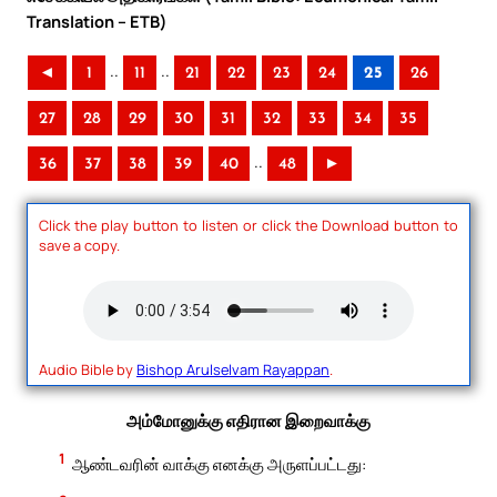
Translation – ETB)
..
..
◄
1
11
21
22
23
24
25
26
27
28
29
30
31
32
33
34
35
..
36
37
38
39
40
48
►
Click the play button to listen or click the Download button to
save a copy.
Audio Bible by
Bishop Arulselvam Rayappan
.
அம்மோனுக்கு எதிரான இறைவாக்கு
1
ஆண்டவரின் வாக்கு எனக்கு அருளப்பட்டது: