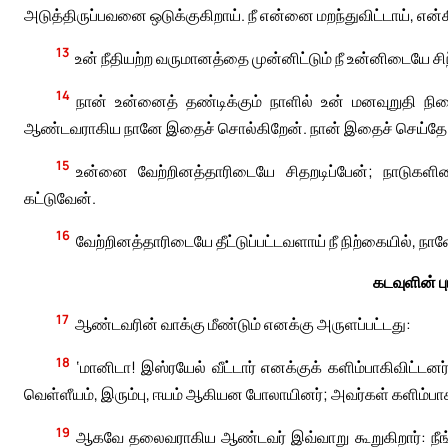
அடுத்திருப்பவனை ஒடுக்குகிறாய். நீ என்னை மறந்துவிட்டாய், எ
13
உன் நீதியற்ற வருமானத்தை முன்னிட்டும் நீ உன்னிடையே ச
14
நான் உன்னைத் தண்டிக்கும் நாளில் உன் மனவுறுதி நி
ஆண்டவராகிய நானே இதைச் சொல்கிறேன். நான் இதைச் செய்தே த
15
உன்னை வேற்றினத்தாரிடையே சிதறடிப்பேன்; நாடுகளிட
கட்டுவேன்.
16
வேற்றினத்தாரிடையே தீட்டுப்பட்டவளாய் நீ நிற்கையில், 
கடவுளின் ப
17
ஆண்டவரின் வாக்கு மீண்டும் எனக்கு அருளப்பட்டது:
18
‘மானிடா! இஸ்ரயேல் வீட்டார் எனக்குக் களிம்பாகிவிட்டனர
வெள்ளீயம், இரும்பு, ஈயம் ஆகியன போலாயினர்; அவர்கள் களிம்பாகி
19
ஆகவே தலைவராகிய ஆண்டவர் இவ்வாறு கூறுகிறார்: நீங்கள