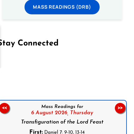
MASS READINGS (DRB)
Stay Connected
on Facebook
Follow us on Instagram
Follow us on X
Subscribe to our YouTube Channel
Follow us on WhatsApp
Mass Readings for
<<
>>
6 August 2026,
Thursday
Transfiguration of the Lord Feast
First:
Daniel 7: 9-10, 13-14