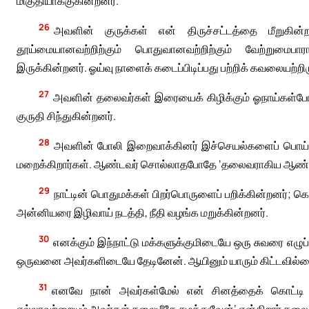
மிகுதியாக்குகின்றனர்.
26
அவளின் குருக்கள் என் திருச்சட்டத்தை மீறுகின்றன
தூய்மையானவற்றிற்கும் பொதுவானவற்றிற்கும் வேற்றுமைபாராம
இருக்கின்றனர். ஓய்வு நாளைக் கடைப்பிடிப்பது பற்றிக் கவலையற்
27
அவளின் தலைவர்கள் இரையைக் கிழிக்கும் ஓநாய்கள்போல
குருதி சிந்துகின்றனர்.
28
அவளின் போலி இறைவாக்கினர் இச்செயல்களைப் பொய்க்கா
மறைக்கிறார்கள். ஆண்டவர் சொல்லாதபோதே ‘தலைவராகிய ஆண்டவர
29
நாட்டின் பொதுமக்கள் பிறர்பொருளைப் பறிக்கின்றனர்; 
அன்னியரை இழிவாய் நடத்தி, நீதி வழங்க மறுக்கின்றனர்.
30
எனக்கும் இந்நாட்டு மக்களுக்குமிடையே ஒரு சுவரை எழுப
ஒருவனை அவர்களிடையே தேடினேன். ஆயினும் யாரும் கிட்டவில்
31
எனவே நான் அவர்கள்மேல் என் சினத்தைக் கொட்டி 
எல்லாவற்றையும் அவர்கள் தலைமீதே சுமத்துவேன்’ என்கிறார் த