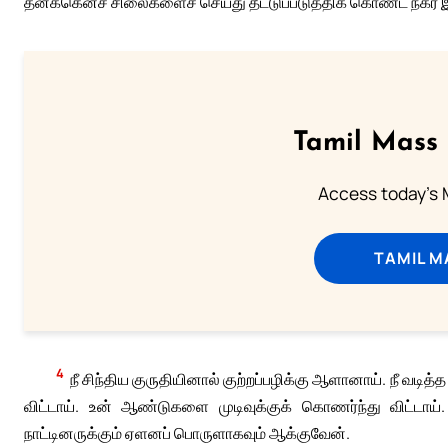
தனக்கெனச் சிலைகளைச் செய்து தீட்டுப்படுத்திக் கொண்ட நகர்
Tamil Mass
Access today's M
TAMIL M
4
நீ சிந்திய குருதியினால் குற்றப்பழிக்கு ஆளானாய். நீ வடித
விட்டாய். உன் ஆண்டுகளை முடிவுக்குக் கொணர்ந்து விட்டா
நாட்டினருக்கும் ஏளனப் பொருளாகவும் ஆக்குவேன்.