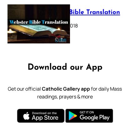
Webster Bible Translation
October 11, 2018
Download our App
Get our official
Catholic Gallery app
for daily Mass
readings, prayers & more