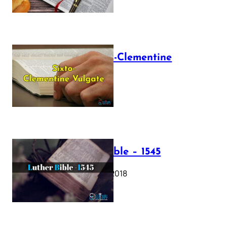
The Sixto-Clementine
Vulgate
July 12, 2025
Luther Bible – 1545
October 17, 2018