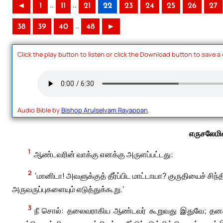
..
..
◄
1
11
21
22
23
24
25
26
27
..
38
39
40
48
►
Click the play button to listen or click the Download button to save a
Audio Bible by
Bishop Arulselvam Rayappan
.
எருசலேமின
1
ஆண்டவரின் வாக்கு எனக்கு அருளப்பட்டது:
2
‘மானிடா! அவளுக்குத் தீர்ப்பிட மாட்டாயா? குருதியைச் சிந்
அருவருப்புகளையும் எடுத்துக்கூறு.’
3
நீ சொல்: தலைவராகிய ஆண்டவர் கூறுவது இதுவே; தனக்கு