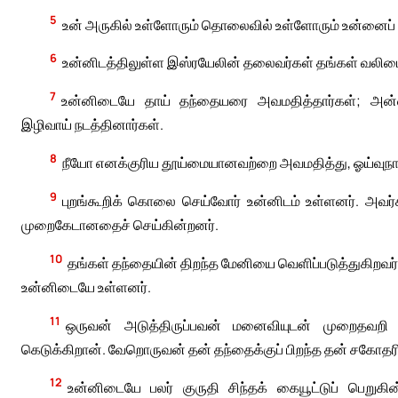
5
உன் அருகில் உள்ளோரும் தொலைவில் உள்ளோரும் உன்னைப் ப
6
உன்னிடத்திலுள்ள இஸ்ரயேலின் தலைவர்கள் தங்கள் வலிமையா
7
உன்னிடையே தாய் தந்தையரை அவமதித்தார்கள்; அன்னி
இழிவாய் நடத்தினார்கள்.
8
நீயோ எனக்குரிய தூய்மையானவற்றை அவமதித்து, ஓய்வுநாள்
9
புறங்கூறிக் கொலை செய்வோர் உன்னிடம் உள்ளனர். அவர
முறைகேடானதைச் செய்கின்றனர்.
10
தங்கள் தந்தையின் திறந்த மேனியை வெளிப்படுத்துகிறவர்
உன்னிடையே உள்ளனர்.
11
ஒருவன் அடுத்திருப்பவன் மனைவியுடன் முறைதவறி
கெடுக்கிறான். வேறொருவன் தன் தந்தைக்குப் பிறந்த தன் சகோதர
12
உன்னிடையே பலர் குருதி சிந்தக் கையூட்டுப் பெறுகின்