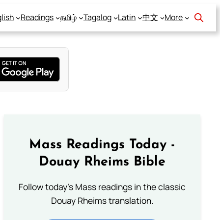
lish
Readings
தமிழ்
Tagalog
Latin
中文
More
Mass Readings Today -
Douay Rheims Bible
Follow today's Mass readings in the classic
Douay Rheims translation.