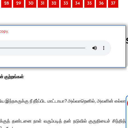
28
29
30
31
32
33
34
35
36
37
 copy.
Follow us 
் குற்றங்கள்
திய இந்நகருக்கு நீ தீர்ப்பிட மாட்டாயா? அவ்வாறெனில், அவளின் எல்லா
த் தண்டனை நாள் வரும்படித் தன் நடுவில் குருதியைச் சிந்தித்