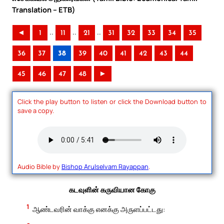
Translation – ETB)
..
..
..
◄
1
11
21
31
32
33
34
35
36
37
38
39
40
41
42
43
44
45
46
47
48
►
Click the play button to listen or click the Download button to
save a copy.
Audio Bible by
Bishop Arulselvam Rayappan
.
கடவுளின் கருவியான கோகு
1
ஆண்டவரின் வாக்கு எனக்கு அருளப்பட்டது: