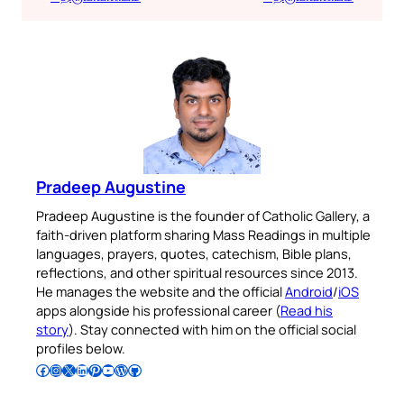
Pradeep Augustine
Pradeep Augustine is the founder of Catholic Gallery, a
faith-driven platform sharing Mass Readings in multiple
languages, prayers, quotes, catechism, Bible plans,
reflections, and other spiritual resources since 2013.
He manages the website and the official
Android
/
iOS
apps alongside his professional career (
Read his
story
). Stay connected with him on the official social
profiles below.
Follow Pradeep on Facebook
Follow Pradeep on Instagram
Follow Pradeep on X
Follow Pradeep on LinkedIn
Follow Pradeep on Pinterest
Subscribe to Pradeep’s Youtube Channel
Follow Pradeep on WordPress
Follow Pradeep on GitHub