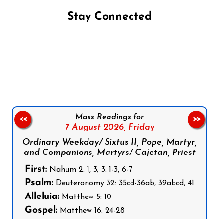
Stay Connected
Follow us on Facebook
Follow us on Instagram
Follow us on X
Subscribe to our YouTube Channel
Follow us on WhatsApp
Mass Readings for
<<
>>
7 August 2026,
Friday
Ordinary Weekday/ Sixtus II, Pope, Martyr,
and Companions, Martyrs/ Cajetan, Priest
First:
Nahum 2: 1, 3; 3: 1-3, 6-7
Psalm:
Deuteronomy 32: 35cd-36ab, 39abcd, 41
Alleluia:
Matthew 5: 10
Gospel:
Matthew 16: 24-28