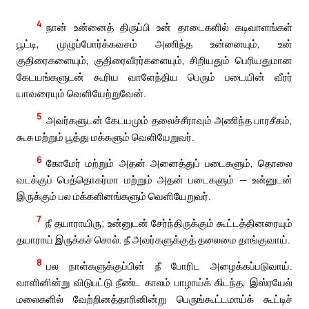
4
நான் உன்னைத் திருப்பி உன் தாடைகளில் கடிவாளங்கள்
பூட்டி, முழுப்போர்க்கவசம் அணிந்த உன்னையும், உன்
குதிரைகளையும், குதிரைவீரர்களையும், சிறியதும் பெரியதுமான
கேடயங்களுடன் கூரிய வாளேந்திய பெரும் படையின் வீரர்
யாவரையும் வெளியேற்றுவேன்.
5
அவர்களுடன் கேடயமும் தலைச்சீராவும் அணிந்த பாரசீகம்,
கூசு மற்றும் பூத்து மக்களும் வெளியேறுவர்.
6
கோமேர் மற்றும் அதன் அனைத்துப் படைகளும், தொலை
வடக்குப் பெத்தொகர்மா மற்றும் அதன் படைகளும் — உன்னுடன்
இருக்கும் பல மக்களினங்களும் வெளியேறுவர்.
7
நீ தயாராயிரு; உன்னுடன் சேர்ந்திருக்கும் கூட்டத்தினரையும்
தயாராய் இருக்கச் சொல். நீ அவர்களுக்குத் தலைமை தாங்குவாய்.
8
பல நாள்களுக்குப்பின் நீ போரிட அழைக்கப்படுவாய்.
வாளினின்று விடுபட்டு நீண்ட காலம் பாழாய்க் கிடந்த, இஸ்ரயேல்
மலைகளில் வேற்றினத்தாரினின்று பெருங்கூட்டமாய்க் கூட்டிச்