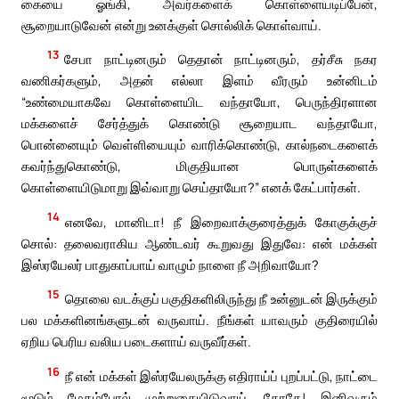
கையை ஓங்கி, அவர்களைக் கொள்ளையடிப்பேன்,
சூறையாடுவேன் என்று உனக்குள் சொல்லிக் கொள்வாய்.
13
சேபா நாட்டினரும் தெதான் நாட்டினரும், தர்சீசு நகர
வணிகர்களும், அதன் எல்லா இளம் வீரரும் உன்னிடம்
“உண்மையாகவே கொள்ளையிட வந்தாயோ, பெருந்திரளான
மக்களைச் சேர்த்துக் கொண்டு சூறையாட வந்தாயோ,
பொன்னையும் வெள்ளியையும் வாரிக்கொண்டு, கால்நடைகளைக்
கவர்ந்துகொண்டு, மிகுதியான பொருள்களைக்
கொள்ளையிடுமாறு இவ்வாறு செய்தாயோ?” எனக் கேட்பார்கள்.
14
எனவே, மானிடா! நீ இறைவாக்குரைத்துக் கோகுக்குச்
சொல்: தலைவராகிய ஆண்டவர் கூறுவது இதுவே: என் மக்கள்
இஸ்ரயேலர் பாதுகாப்பாய் வாழும் நாளை நீ அறிவாயோ?
15
தொலை வடக்குப் பகுதிகளிலிருந்து நீ உன்னுடன் இருக்கும்
பல மக்களினங்களுடன் வருவாய். நீங்கள் யாவரும் குதிரையில்
ஏறிய பெரிய வலிய படைகளாய் வருவீர்கள்.
16
நீ என் மக்கள் இஸ்ரயேலருக்கு எதிராய்ப் புறப்பட்டு, நாட்டை
மூடும் மேகம்போல் முற்றுகையிடுவாய். கோகே! இனிவரும்