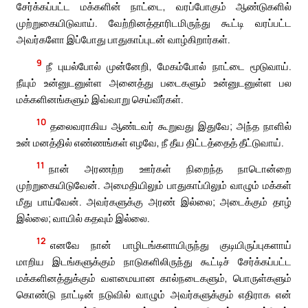
சேர்க்கப்பட்ட மக்களின் நாட்டை, வரப்போகும் ஆண்டுகளில்
முற்றுகையிடுவாய். வேற்றினத்தாரிடமிருந்து கூட்டி வரப்பட்ட
அவர்களோ இப்போது பாதுகாப்புடன் வாழ்கிறார்கள்.
9
நீ புயல்போல் முன்னேறி, மேகம்போல் நாட்டை மூடுவாய்.
நீயும் உன்னுடனுள்ள அனைத்து படைகளும் உன்னுடனுள்ள பல
மக்களினங்களும் இவ்வாறு செய்வீர்கள்.
10
தலைவராகிய ஆண்டவர் கூறுவது இதுவே; அந்த நாளில்
உன் மனத்தில் எண்ணங்கள் எழவே, நீ தீய திட்டத்தைத் தீட்டுவாய்.
11
நான் அரணற்ற ஊர்கள் நிறைந்த நாடொன்றை
முற்றுகையிடுவேன். அமைதியிலும் பாதுகாப்பிலும் வாழும் மக்கள்
மீது பாய்வேன். அவர்களுக்கு அரண் இல்லை; அடைக்கும் தாழ்
இல்லை; வாயில் கதவும் இல்லை.
12
எனவே நான் பாழிடங்களாயிருந்து குடியிருப்புகளாய்
மாறிய இடங்களுக்கும் நாடுகளிலிருந்து கூட்டிச் சேர்க்கப்பட்ட
மக்களினத்துக்கும் வளமையான கால்நடைகளும், பொருள்களும்
கொண்டு நாட்டின் நடுவில் வாழும் அவர்களுக்கும் எதிராக என்