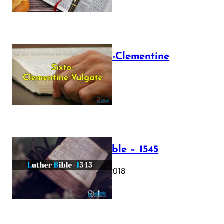
The Sixto-Clementine
Vulgate
July 12, 2025
Luther Bible – 1545
October 17, 2018