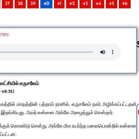
37
38
39
40
41
42
43
44
45
46
 copy.
Follow us 
ாட்சியில் எருசலேம்
1-48:35)
்தில் மாதத்தின் பத்தாம் நாளில், எருசலேம் நகர் அழிக்கப்பட்டதன்
ு இறங்கியது. அவர் என்னை அங்கே அழைத்துச் சென்றார்.
டுக்குக் கொண்டு சென்று, அங்கே மிக உயர்ந்த மலையொன்றில் என்னை
ப்பட்டன.