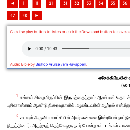
..
..
..
◄
1
11
21
31
32
33
34
35
36
47
48
►
Click the play button to listen or click the Download button to save a
Audio Bible by
Bishop Arulselvam Rayappan
.
எசேக்கியேலின் க
(40:
1
எங்கள் சிறையிருப்பின் இருபத்தைந்தாம் ஆண்டின் தொடக்கத
பதினான்காம் ஆண்டு நிறைவுநாளில், ஆண்டவரின் ஆற்றல் என்மீத
2
கடவுள் அருளிய காட்சியில் அவர் என்னை இஸ்ரயேல் நாட்
நிறுத்தினார். அதற்குத் தெற்கே ஒரு நகர் போன்ற கட்டடங்கள் காண