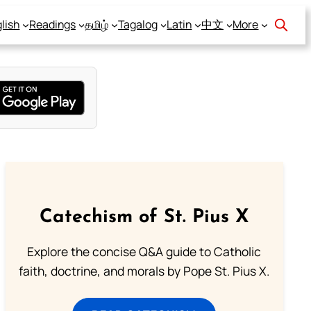
lish
Readings
தமிழ்
Tagalog
Latin
中文
More
Catechism of St. Pius X
Explore the concise Q&A guide to Catholic
faith, doctrine, and morals by Pope St. Pius X.