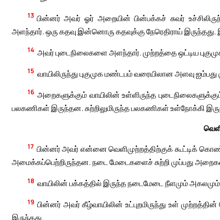
13
பின்னர் அவர் ஓர் அறையின் பின்பக்கச் சுவர் உச்சிலி
அளந்தார். ஒரு கதவு இன்னொரு கதவுக்கு நேரெதிராய் இருந்தது. இ
14
அவர் புடைநிலைகளை அளந்தார். முற்றத்தை ஒட்டிய புகு
15
வாயிலிருந்து புகுமுக மண்டபம் வரையிலான அளவு ஐம்பது ம
16
அறைகளுக்கும் வாயிலின் உள்ளிருந்த புடைநிலைகளுக்கும்
பலகணிகள் இருந்தன. சுற்றிலுமிருந்த பலகணிகள் உள்நோக்கி இருந
வெளி
17
பின்னர் அவர் என்னை வெளிமுற்றத்திற்குக் கூட்டிக் கொ
அமைக்கப்பெற்றிருந்தன. நடை மேடைகளைச் சுற்றி முப்பது அறைக
18
வாயிலின் பக்கத்தில் இருந்த நடைமேடை நீளமும் அகலம
19
பின்னர் அவர் கீழ்வாயிலின் உட்புறமிருந்து உள் முற்றத்தி
இருந்தது.