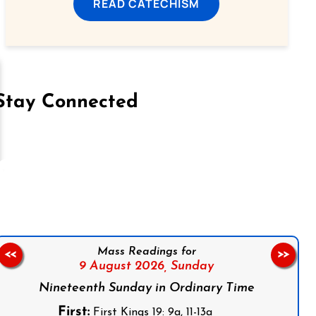
READ CATECHISM
Stay Connected
on Facebook
Follow us on Instagram
Follow us on X
Subscribe to our YouTube Channel
Follow us on WhatsApp
Mass Readings for
<<
>>
9 August 2026,
Sunday
Nineteenth Sunday in Ordinary Time
First:
First Kings 19: 9a, 11-13a