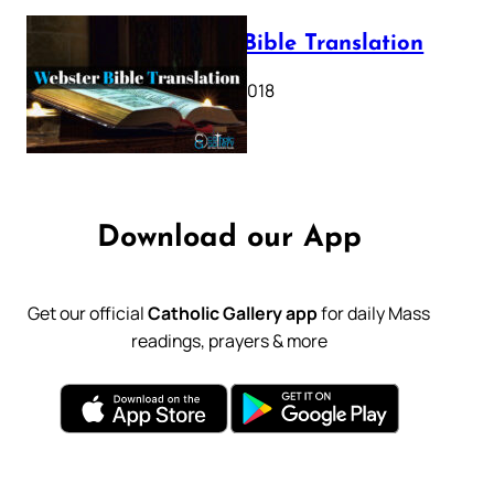
Webster Bible Translation
October 11, 2018
Download our App
Get our official
Catholic Gallery app
for daily Mass
readings, prayers & more