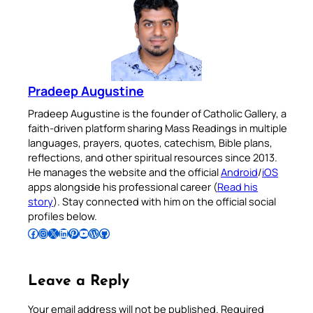
Pradeep Augustine
Pradeep Augustine is the founder of Catholic Gallery, a
faith-driven platform sharing Mass Readings in multiple
languages, prayers, quotes, catechism, Bible plans,
reflections, and other spiritual resources since 2013.
He manages the website and the official
Android
/
iOS
apps alongside his professional career (
Read his
story
). Stay connected with him on the official social
profiles below.
Follow Pradeep on Facebook
Follow Pradeep on Instagram
Follow Pradeep on X
Follow Pradeep on LinkedIn
Follow Pradeep on Pinterest
Subscribe to Pradeep’s Youtube Channel
Follow Pradeep on WordPress
Follow Pradeep on GitHub
Leave a Reply
Your email address will not be published.
Required