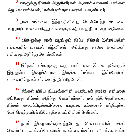
8
வாளுக்கு நீங்கள் அஞ்சினீர்கள்; ஆனால் வாளையே உங்கள்
மீது கொணர்வேன்,” என்கிறார் தலைவராகிய ஆண்டவர்.
9
நான் உங்களை இந்நகரினின்று வெளியேற்றி உங்களை
மாற்றாரிடம் கையளித்து உங்களுக்கு எதிராகத் தீர்ப்பு வழங்குவேன்.
10
உங்களுக்கு நான் வழங்கும் தீர்ப்பு; நீங்கள் இஸ்ரயேலின்
எல்லையில் வாளால் வீழ்வீர்கள். அப்போது நானே ஆண்டவர்
என்பதை அறிந்து கொள்வீர்கள்.
11
இந்நகர் உங்களுக்கு ஒரு பாண்டமாக இராது; நீங்களும்
இதிலுள்ள இறைச்சியாக இருக்கமாட்டீர்கள்; இஸ்ரயேலின்
எல்லையில் நான் உங்களைத் தீர்ப்பிடுவேன்.
12
நீங்கள் மீறிய நியமங்களின் ஆண்டவர் நானே என்பதை
அப்போது நீங்கள் அறிந்து கொள்வீர்கள். என் நீதி நெறிகளை
நீங்கள் கடைப்பிடிக்கவில்லை. மாறாக, உங்களைச் சுற்றியுள்ள
வேற்றினத்தாரின் நீதிநெறிகளைப் பின்பற்றினீர்கள்.
13
நான் இறைவாக்குரைத்தபோது, பெனாயாவின் மகன்
பெலற்றியா செத்துப்போனான். நான் முகம்குப்புற விழுந்து, உரத்த