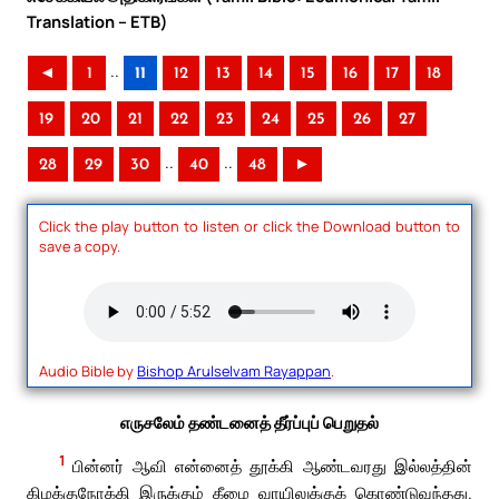
Translation – ETB)
..
◄
1
11
12
13
14
15
16
17
18
19
20
21
22
23
24
25
26
27
..
..
28
29
30
40
48
►
Click the play button to listen or click the Download button to
save a copy.
Audio Bible by
Bishop Arulselvam Rayappan
.
எருசலேம் தண்டனைத் தீர்ப்புப் பெறுதல்
1
பின்னர் ஆவி என்னைத் தூக்கி ஆண்டவரது இல்லத்தின்
கிழக்குநோக்கி இருக்கும் கீழை வாயிலுக்குக் கொண்டுவந்தது.