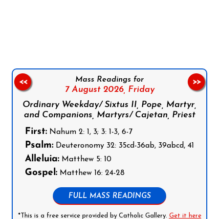
Follow us on Facebook
Follow us on Instagram
Follow us on X
Subscribe to our YouTube Channel
Follow us on WhatsApp
Mass Readings for
<<
>>
7 August 2026,
Friday
Ordinary Weekday/ Sixtus II, Pope, Martyr,
and Companions, Martyrs/ Cajetan, Priest
First:
Nahum 2: 1, 3; 3: 1-3, 6-7
Psalm:
Deuteronomy 32: 35cd-36ab, 39abcd, 41
Alleluia:
Matthew 5: 10
Gospel:
Matthew 16: 24-28
FULL MASS READINGS
*This is a free service provided by Catholic Gallery.
Get it here