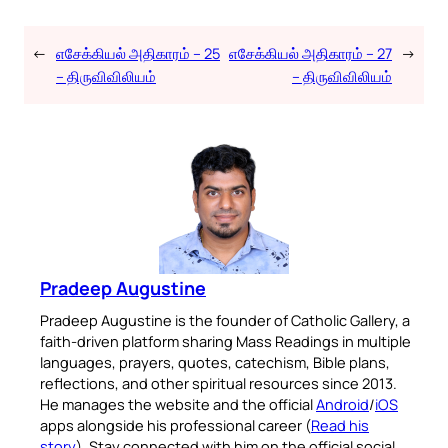
←
எசேக்கியல் அதிகாரம் – 25
எசேக்கியல் அதிகாரம் – 27
→
– திருவிவிலியம்
– திருவிவிலியம்
Pradeep Augustine
Pradeep Augustine is the founder of Catholic Gallery, a
faith-driven platform sharing Mass Readings in multiple
languages, prayers, quotes, catechism, Bible plans,
reflections, and other spiritual resources since 2013.
He manages the website and the official
Android
/
iOS
apps alongside his professional career (
Read his
story
). Stay connected with him on the official social