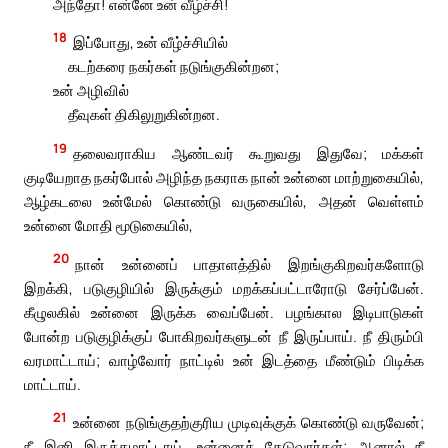
அந்தோ! என்னே உன் வீழ்ச்சி!
18
இப்போது, உன் வீழ்ச்சியில்
கடற்கரை நகர்கள் நடுங்குகின்றன;
உன் அழிவில்
தீவுகள் திகிலுறுகின்றன.
19
தலைவராகிய ஆண்டவர் கூறுவது இதுவே; மக்கள்
குடியேறாத நகர்போல் அழிந்த நகராக நான் உன்னை மாற்றுகையில்,
ஆழ்கடலை உன்மேல் கொண்டு வருகையில், அதன் வெள்ளம்
உன்னை மோதி மூடுகையில்,
20
நான் உன்னைப் பாதாளத்தில் இறங்குகிறவர்களோடு
இறக்கி, படுகுழியில் இருக்கும் மறக்கப்பட்டாரோடு சேர்ப்பேன்.
கீழுலகில் உன்னை இருக்க வைப்பேன். பழங்கால இடிபாடுகள்
போன்ற படுகுழிக்குப் போகிறவர்களுடன் நீ இருப்பாய். நீ திரும்பி
வரமாட்டாய்; வாழ்வோர் நாட்டில் உன் இடத்தை மீண்டும் பிடிக்க
மாட்டாய்.
21
உன்னை நடுங்குதற்குரிய முடிவுக்குக் கொண்டு வருவேன்;
நீ இனி இருக்கமாட்டாய். உன்னைத் தேடுவார்கள்; ஆனால் நீ