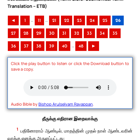
Translation – ETB)
..
..
◄
1
11
21
22
23
24
25
26
27
28
29
30
31
32
33
34
35
..
36
37
38
39
40
48
►
Click the play button to listen or click the Download button to
save a copy.
Audio Bible by
Bishop Arulselvam Rayappan
.
தீருக்கு எதிரான இறைவாக்கு
1
பதினோராம் ஆண்டில், மாதத்தின் முதல் நாள் ஆண்டவரின்
வாக்கு எனக்கு அருளப்பட்டது: