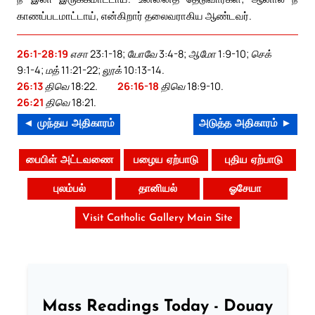
காணப்படமாட்டாய், என்கிறார் தலைவராகிய ஆண்டவர்.
26:1-28:19
எசா 23:1-18; யோவே 3:4-8; ஆமோ 1:9-10; செக்
9:1-4; மத் 11:21-22; லூக் 10:13-14.
26:13
திவெ 18:22.
26:16-18
திவெ 18:9-10.
26:21
திவெ 18:21.
◄ முந்தய அதிகாரம்
அடுத்த அதிகாரம் ►
பைபிள் அட்டவணை
பழைய ஏற்பாடு
புதிய ஏற்பாடு
புலம்பல்
தானியல்
ஓசேயா
Visit Catholic Gallery Main Site
Mass Readings Today - Douay