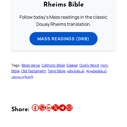
Rheims Bible
Follow today's Mass readings in the classic
Douay Rheims translation.
MASS READINGS (DRB)
Tags:
Bible Verse
Catholic Bible
Ezekiel
God’s Word
Holy
Bible
Old Testament
Tamil Bible
எசேக்கியல்
திருவிவிலியம்
பழைய ஏற்பாடு
Share this article on Facebook
Share this article on WhatsApp
Share this article on LinkedIn
Share this article on X
Share this article on Telegram
Email this Article
Share: