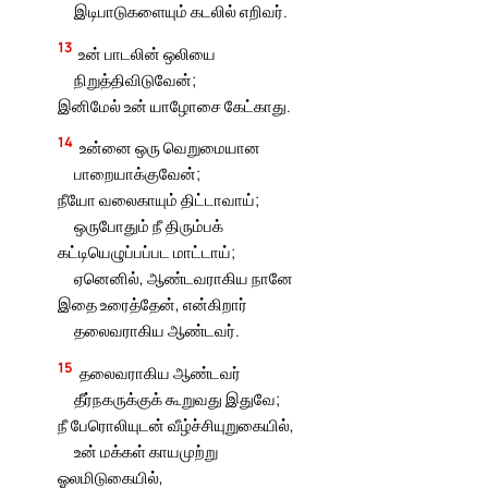
இடிபாடுகளையும் கடலில் எறிவர்.
13
உன் பாடலின் ஒலியை
நிறுத்திவிடுவேன்;
இனிமேல் உன் யாழோசை கேட்காது.
14
உன்னை ஒரு வெறுமையான
பாறையாக்குவேன்;
நீயோ வலைகாயும் திட்டாவாய்;
ஒருபோதும் நீ திரும்பக்
கட்டியெழுப்பப்பட மாட்டாய்;
ஏனெனில், ஆண்டவராகிய நானே
இதை உரைத்தேன், என்கிறார்
தலைவராகிய ஆண்டவர்.
15
தலைவராகிய ஆண்டவர்
தீர்நகருக்குக் கூறுவது இதுவே;
நீ பேரொலியுடன் வீழ்ச்சியுறுகையில்,
உன் மக்கள் காயமுற்று
ஓலமிடுகையில்,