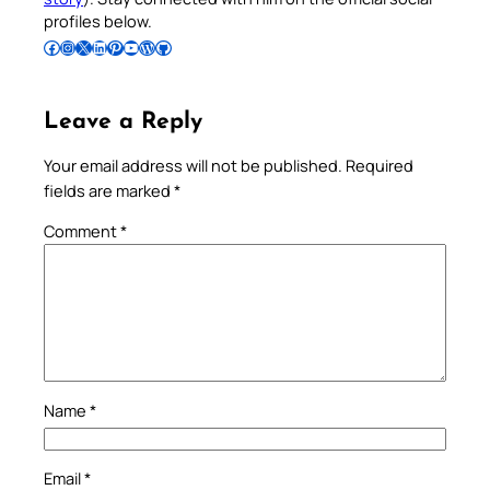
profiles below.
Follow Pradeep on Facebook
Follow Pradeep on Instagram
Follow Pradeep on X
Follow Pradeep on LinkedIn
Follow Pradeep on Pinterest
Subscribe to Pradeep’s Youtube Channel
Follow Pradeep on WordPress
Follow Pradeep on GitHub
Leave a Reply
Your email address will not be published.
Required
fields are marked
*
Comment
*
Name
*
Email
*