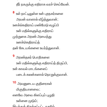
தீர் நகருக்கு எதிராக வரச் செய்வேன்.
8
உள் நாட்டிலுள்ள உன் புறநகர்களை
அவன் வாளால் வீழ்த்துவான்;
உனக்கெதிராய் மண்மேடு எழுப்பி
உன் மதில்களுக்கு எதிராய்
முற்றுகை அரண் அமைத்து
உனக்கெதிராய்த்
தன் கேடயங்களை உயர்த்துவான்.
9
அரண்தகர் பொறிகளை
உன் மதில்களுக்கு எதிராய்த் திருப்பி,
உன் காவல் மாடங்களைப்
படைக் கலன்களால் நொறுக்குவான்.
10
அவனுடைய குதிரைகள்
மிகுதியானவை;
எனவே அவை கிளப்பும் புழுதி
உன்னை மூடும்;
இடித்துத் திறக்கப்பட்ட நகரில்