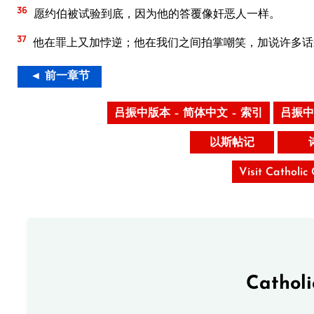
36
愿约伯被试验到底，因为他的答覆像奸恶人一样。
37
他在罪上又加悖逆；他在我们之间拍掌嘲笑，加说许多话
◄ 前一章节
吕振中版本 – 简体中文 – 索引
吕振中
以斯帖记
Visit Catholic
Cathol