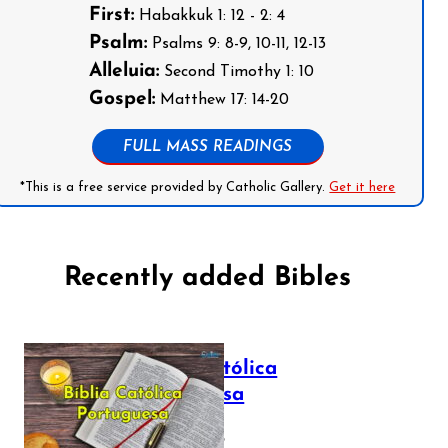
First:
Habakkuk 1: 12 - 2: 4
Psalm:
Psalms 9: 8-9, 10-11, 12-13
Alleluia:
Second Timothy 1: 10
Gospel:
Matthew 17: 14-20
FULL MASS READINGS
*This is a free service provided by Catholic Gallery.
Get it here
Recently added Bibles
Bíblia Católica
Portuguesa
July 16, 2025