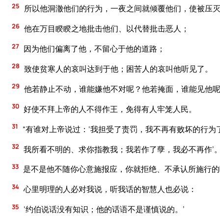
25
所以他洞澈他们的行为，一夜之间就倾覆他们，使被压
26
他在万目睽睽之地批击他们、以代替批击恶人；
27
因为他们偏离了他，不留心于他的道路；
28
致使贫寒人的哀叫达到于他；困苦人的哀叫他听见了。
29
他若静止不动，谁能嫌他不对呢？他若掩面，谁能见他
30
好使不拜上帝的人不得作王，免得有人牢笼人民。
31
“有谁对上帝说过：‘我担受了责罚，我不再有败坏的行为
32
我所看不明的、求你指教我；我若作了孽，我必不再作’
33
是不是他不随你心意施报应，你就拒绝、不承认所施行的
34
心里明理的人必对我说，听我话的智慧人也必说：
35
‘约伯说话没有知识；他的话语不是谨慎说的。’