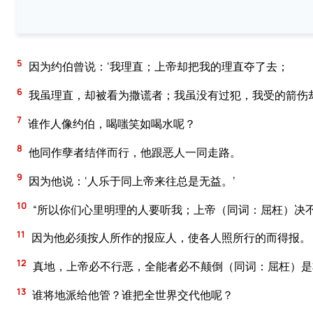
5
因为约伯曾说：‘我理直；上帝却把我的理直夺了去；
6
我虽理直，却被看为撒谎者；我虽没有过犯，我受的箭伤却
7
谁作人像约伯，喝嗤笑如喝水呢？
8
他同作孽者结伴而行，他跟恶人一同走路。
9
因为他说：‘人乐于同上帝来往总是无益。’
10
“所以你们心里明理的人要听我；上帝（同词：屈枉）决
11
因为他必须按人所作的报应人，使各人照所行的而得报。
12
真地，上帝必不行恶，全能者必不颠倒（同词：屈枉）是
13
谁将地派给他管？谁把全世界交代他呢？