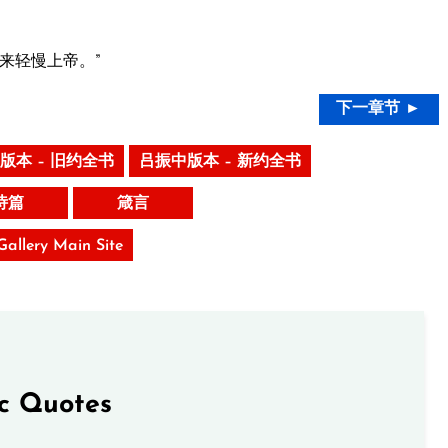
来轻慢上帝。”
下一章节 ►
版本 – 旧约全书
吕振中版本 – 新约全书
诗篇
箴言
 Gallery Main Site
ic Quotes