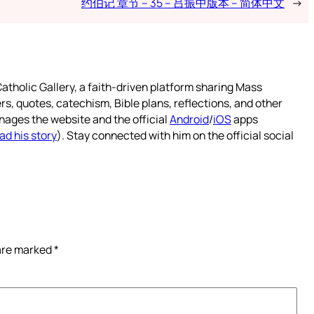
约伯记 章节 – 35 – 吕振中版本 – 简体中文
→
atholic Gallery, a faith-driven platform sharing Mass
rs, quotes, catechism, Bible plans, reflections, and other
nages the website and the official
Android
/
iOS
apps
ad his story
). Stay connected with him on the official social
 are marked
*