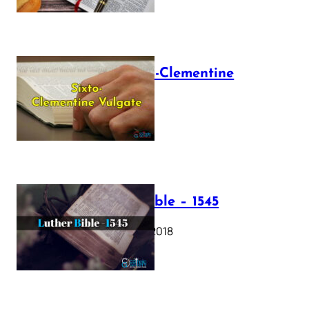
The Sixto-Clementine
Vulgate
July 12, 2025
Luther Bible – 1545
October 17, 2018