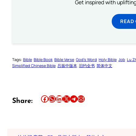
Get inspired with uplifti
READ
Tags:
Bible
Bible Book
Bible Verse
God’s Word
Holy Bible
Job
Lu Z
Simplified Chinese Bible
吕振中版本
旧约全书
简体中文
Share this article on Facebook
Share this article on WhatsApp
Share this article on LinkedIn
Share this article on X
Share this article on Telegram
Email this Article
Share: