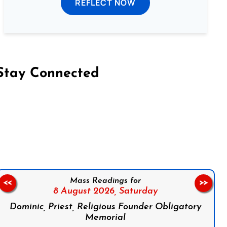
REFLECT NOW
Stay Connected
on Facebook
Follow us on Instagram
Follow us on X
Subscribe to our YouTube Channel
Follow us on WhatsApp
Mass Readings for
<<
>>
8 August 2026,
Saturday
Dominic, Priest, Religious Founder Obligatory
Memorial