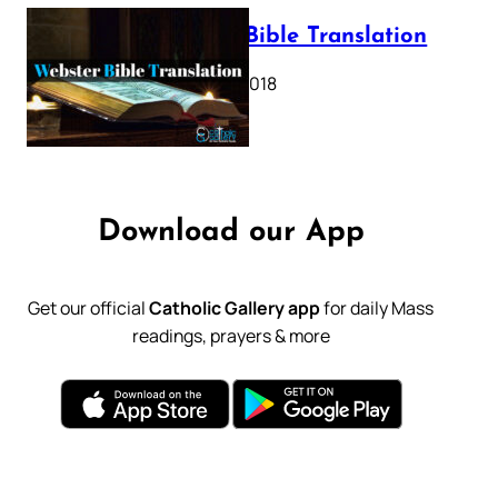
Webster Bible Translation
October 11, 2018
Download our App
Get our official
Catholic Gallery app
for daily Mass
readings, prayers & more