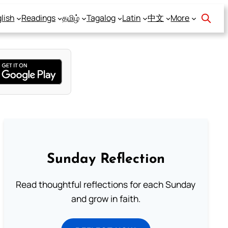
lish
Readings
தமிழ்
Tagalog
Latin
中文
More
Sunday Reflection
Read thoughtful reflections for each Sunday
and grow in faith.