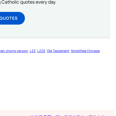
ng Catholic quotes every day.
 QUOTES
hen zhong version
LZZ
LZZS
Old Testament
Simplified Chinese