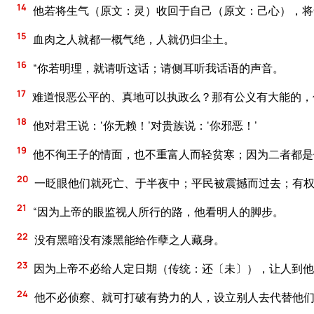
14
他若将生气（原文：灵）收回于自己（原文：己心），将
15
血肉之人就都一概气绝，人就仍归尘土。
16
“你若明理，就请听这话；请侧耳听我话语的声音。
17
难道恨恶公平的、真地可以执政么？那有公义有大能的，
18
他对君王说：‘你无赖！’对贵族说：‘你邪恶！’
19
他不徇王子的情面，也不重富人而轻贫寒；因为二者都是
20
一眨眼他们就死亡、于半夜中；平民被震撼而过去；有
21
“因为上帝的眼监视人所行的路，他看明人的脚步。
22
没有黑暗没有漆黑能给作孽之人藏身。
23
因为上帝不必给人定日期（传统：还〔未〕），让人到他
24
他不必侦察、就可打破有势力的人，设立别人去代替他