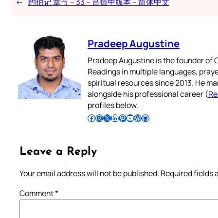
←
约伯记 章节 – 33 – 吕振中版本 – 简体中文
Pradeep Augustine
Pradeep Augustine is the founder of C
Readings in multiple languages, praye
spiritual resources since 2013. He ma
alongside his professional career (
Re
profiles below.
Follow Pradeep on Facebook
Follow Pradeep on Instagram
Follow Pradeep on X
Follow Pradeep on LinkedIn
Follow Pradeep on Pinterest
Subscribe to Pradeep’s Youtube Channel
Follow Pradeep on WordPress
Follow Pradeep on GitHub
Leave a Reply
Your email address will not be published.
Required fields
Comment
*