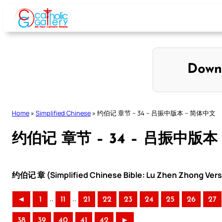
Skip
to
content
Down
Home
»
Simplified Chinese
»
约伯记 章节 – 34 – 吕振中版本 – 简体中文
约伯记 章节 – 34 – 吕振中版本
约伯记 章 (Simplified Chinese Bible: Lu Zhen Zhong Vers
..
..
◄
1
11
21
22
23
24
25
26
27
38
39
40
41
42
►