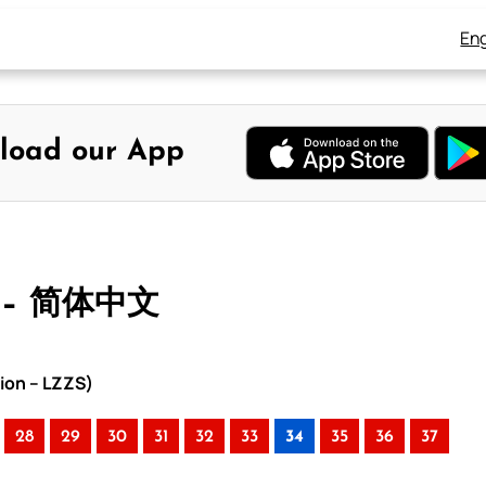
Eng
load our App
 – 简体中文
ion – LZZS)
28
29
30
31
32
33
34
35
36
37