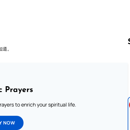
知道。
Follow us 
c Prayers
ayers to enrich your spiritual life.
Y NOW