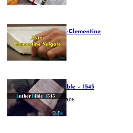
The Sixto-Clementine
Vulgate
July 12, 2025
Luther Bible – 1545
October 17, 2018