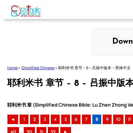
Skip
to
content
Down
Home
»
Simplified Chinese
»
耶利米书 章节 – 8 – 吕振中版本 – 简体中文
耶利米书 章节 – 8 – 吕振中版
耶利米书 章 (Simplified Chinese Bible: Lu Zhen Zhong Ve
◄
1
2
3
4
5
6
7
8
9
10
11
..
40
50
51
52
►