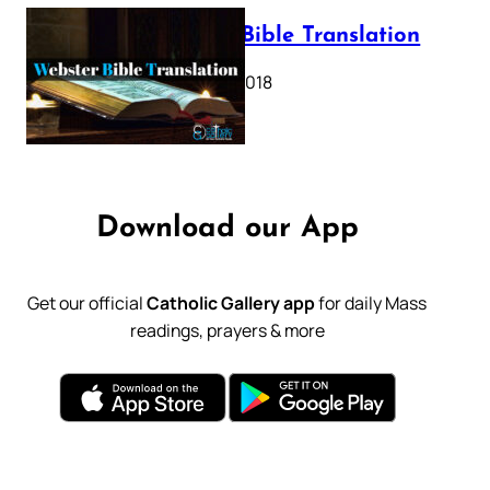
Webster Bible Translation
October 11, 2018
Download our App
Get our official
Catholic Gallery app
for daily Mass
readings, prayers & more