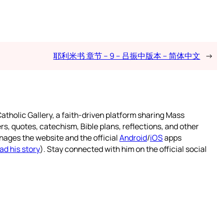
耶利米书 章节 – 9 – 吕振中版本 – 简体中文
→
atholic Gallery, a faith-driven platform sharing Mass
rs, quotes, catechism, Bible plans, reflections, and other
nages the website and the official
Android
/
iOS
apps
ad his story
). Stay connected with him on the official social