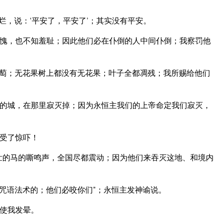
，说：‘平安了，平安了’；其实没有平安。
愧，也不知羞耻；因此他们必在仆倒的人中间仆倒；我察罚他
萄；无花果树上都没有无花果；叶子全都凋残；我所赐给他们
的城，在那里寂灭掉；因为永恒主我们的上帝命定我们寂灭，
受了惊吓！
壮的马的嘶鸣声，全国尽都震动；因为他们来吞灭这地、和境内
咒语法术的；他们必咬你们”；永恒主发神谕说。
使我发晕。