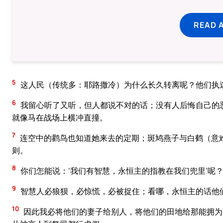
READ 
5
这人民（传统多：耶路撒冷）为什么长久转离呢？他们执
6
我留心听了又听，但人都说不对的话；没有人后悔自己的恶
就像马在战场上横冲直撞。
7
连空中的鹳鸟也知道她来去的定期；斑鸠燕子与白鹤（意
则。
8
你们怎能说：‘我们有智慧，永恒主的指教在我们兜里’呢
9
智慧人必狼狈，必惊慌，必被捉住；看哪，永恒主的话他
10
因此我必将他们的妻子给别人，将他们的田地给那能拥为