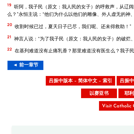
19
听阿，我子民（原文：我人民的女子）的呼救声，从辽阔
么？”永恒主说：“他们为什么以他们的雕像、外人虚无的神
20
收割时候已过，夏天日子已尽，我们呢、还未得救助！”
21
神言人说：“为了我子民（原文：我人民的女子）的破烂
22
在基列难道没有止痛乳香？那里难道没有医生么？我子民
◄ 前一章节
吕振中版本 – 简体中文 – 索引
吕振中
以赛亚书
耶利
Visit Catholic