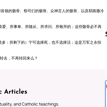
和首领的骸骨、祭司们的骸骨、众神言人的骸骨、以及耶路撒冷
喜爱、所事奉、所随从、所求问、所敬拜的；这些骸骨必不再
统多：所剩下的）宁可选择死，也不选择活；这是万军之永恒
Follow us 
人转去，不再转回来么？
c Articles
rituality, and Catholic teachings.