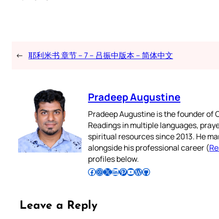
←
耶利米书 章节 – 7 – 吕振中版本 – 简体中文
Pradeep Augustine
Pradeep Augustine is the founder of C
Readings in multiple languages, praye
spiritual resources since 2013. He ma
alongside his professional career (
Re
profiles below.
Follow Pradeep on Facebook
Follow Pradeep on Instagram
Follow Pradeep on X
Follow Pradeep on LinkedIn
Follow Pradeep on Pinterest
Subscribe to Pradeep’s Youtube Channel
Follow Pradeep on WordPress
Follow Pradeep on GitHub
Leave a Reply