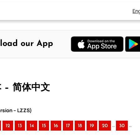
Eng
load our App
本 – 简体中文
rsion – LZZS)
..
..
12
13
14
15
16
17
18
19
20
30