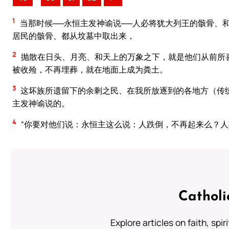
1
当那时候──永恒主发神谕说──人必将犹大列王的骸骨、
居民的骸骨、都从坟墓中取出来，
2
抛散在日头、月亮、和天上的万象之下，就是他们从前所
被收殓，不再埋葬，就在地面上成为粪土。
3
这坏族所遗留下的余剩之民、在我所放逐到的各地方（传
主发神谕说的。
4
“你要对他们说：永恒主这么说：人跌倒，不再起来么？
Catholi
Explore articles on faith, spi