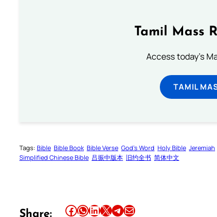
Tamil Mass 
Access today's Mas
TAMIL MA
Tags:
Bible
Bible Book
Bible Verse
God’s Word
Holy Bible
Jeremiah
Simplified Chinese Bible
吕振中版本
旧约全书
简体中文
Share this article on Facebook
Share this article on WhatsApp
Share this article on LinkedIn
Share this article on X
Share this article on Telegram
Email this Article
Share: