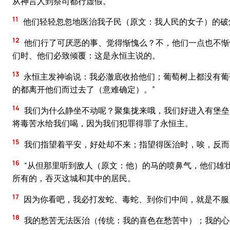
从神言人到祭司都行虚假。
11
他们轻轻忽忽地医治我子民（原文：我人民的女子）的破烂
12
他们行了可厌恶的事、觉得惭愧么？不，他们一点也不惭
们时、他们必致倾覆：这是永恒主说的。
13
永恒主发神谕说：我必澈底收拾他们；葡萄树上都没有葡
的都离开他们而过去了（意难确定）。”
14
我们为什么静坐不动呢？聚集拢来哦，我们好进入有堡垒
将毒苦水给我们喝，因为我们犯罪得罪了永恒主。
15
我们指望着平安，好处却不来；指望得医治时，唉，反而
16
“从但那里听到敌人（原文：他）的马的喷鼻气，他们雄
所有的，吞灭这城和其中的居民。
17
因为你看吧，我必打发蛇、毒蛇、到你们中间，就是不服
18
我的愁苦无法医治（传统：我的喜色在愁苦中）；我的心