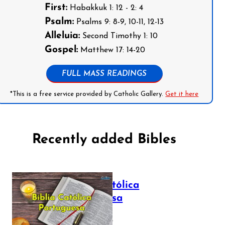
First:
Habakkuk 1: 12 - 2: 4
Psalm:
Psalms 9: 8-9, 10-11, 12-13
Alleluia:
Second Timothy 1: 10
Gospel:
Matthew 17: 14-20
FULL MASS READINGS
*This is a free service provided by Catholic Gallery.
Get it here
Recently added Bibles
Bíblia Católica
Portuguesa
July 16, 2025