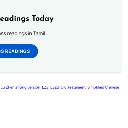
Readings Today
s readings in Tamil.
SS READINGS
Lu Zhen zhong version
LZZ
LZZS
Old Testament
Simplified Chinese