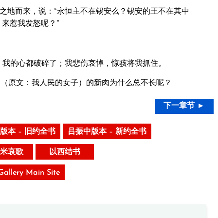
之地而来，说：“永恒主不在锡安么？锡安的王不在其中
、来惹我发怒呢？”
、我的心都破碎了；我悲伤哀悼，惊骇将我抓住。
（原文：我人民的女子）的新肉为什么总不长呢？
下一章节 ►
版本 – 旧约全书
吕振中版本 – 新约全书
米哀歌
以西结书
 Gallery Main Site