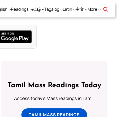
lish
Readings
தமிழ்
Tagalog
Latin
中文
More
Tamil Mass Readings Today
Access today's Mass readings in Tamil.
TAMIL MASS READINGS