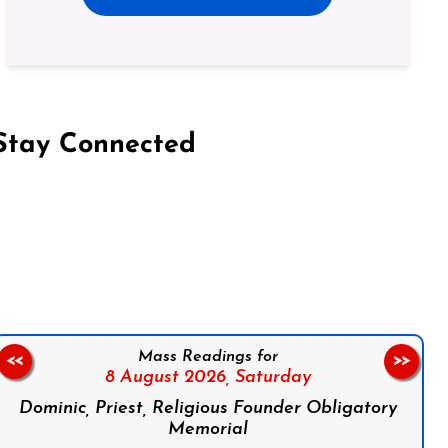
Stay Connected
on Facebook
Follow us on Instagram
Follow us on X
Subscribe to our YouTube Channel
Follow us on WhatsApp
Mass Readings for
<<
>>
8 August 2026,
Saturday
Dominic, Priest, Religious Founder Obligatory
Memorial