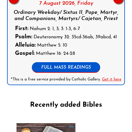
7 August 2026,
Friday
Ordinary Weekday/ Sixtus II, Pope, Martyr,
and Companions, Martyrs/ Cajetan, Priest
First:
Nahum 2: 1, 3; 3: 1-3, 6-7
Psalm:
Deuteronomy 32: 35cd-36ab, 39abcd, 41
Alleluia:
Matthew 5: 10
Gospel:
Matthew 16: 24-28
FULL MASS READINGS
*This is a free service provided by Catholic Gallery.
Get it here
Recently added Bibles