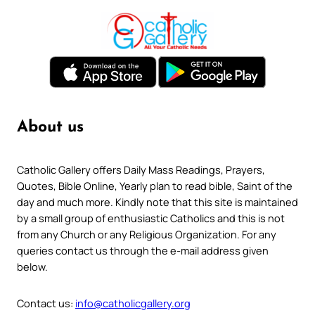
About us
Catholic Gallery offers Daily Mass Readings, Prayers,
Quotes, Bible Online, Yearly plan to read bible, Saint of the
day and much more. Kindly note that this site is maintained
by a small group of enthusiastic Catholics and this is not
from any Church or any Religious Organization. For any
queries contact us through the e-mail address given
below.
Contact us:
info@catholicgallery.org