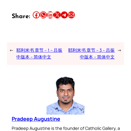
Share this article on Facebook
Share this article on WhatsApp
Share this article on LinkedIn
Share this article on X
Share this article on Telegram
Email this Article
Share:
←
耶利米书 章节 – 1 – 吕振
耶利米书 章节 – 3 – 吕振
→
中版本 – 简体中文
中版本 – 简体中文
Pradeep Augustine
Pradeep Augustine is the founder of Catholic Gallery, a