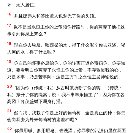
坏，无人居住。
16
并且挪弗人和答比匿人也剃光了你的头顶。
17
岂不是当永恒主你的上帝领你行路时，你的离弃了他把这
事引到你身上来么？
18
现在你去埃及、喝西曷的水，得了什么呢？你去亚述、喝
大河的水，得了什么呢？
19
你自己的坏事必惩治你，你的转离正道必责罚你。你要知
道、要看明白你离弃了永恒主你的上帝，不存敬畏我的心，
乃是坏事，乃是苦事阿：这是主万军之永恒主发神谕说的。
20
“因为你（传统：我）从古时就折断了你的轭，（传统：
我）挣开了你的绳索，说：‘我不事奉永恒主了’；因为你在各
高冈上各茂盛树下屈身行淫。
21
然而我，我栽了你是上好的葡萄树，全是真正的种；你怎
会向我变为外来葡萄树的遍差种呢？
22
你虽用碱、多用肥皂、去洗濯，你罪孽的污渍仍显在我面