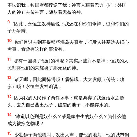
不认识我，牧民者都悖逆了我；神言人藉着巴力（即：外国
人的神）去传神言，随从着无益的神。
9
“因此，永恒主发神谕说：我还在和你们争辩，也和你们的
子孙争辩。
10
你们且过去到基提那些海岛去察看，打发人往基达去细心
考察，看曾有这样的事没有。
11
哪有一国换了他们的神呢？其实那些并不是神；但我的人
民却将他们的荣耀换了那无益的神。
12
诸天哪，因此而惊愕哦！震惊哦，大大发颤（传统：凄
凉）哦！永恒主发神谕说；
13
因为我的人民作了两件坏事：就是离弃了我这活水之源
头，去为自己凿出池子，破裂的池子，不能存水的。
14
“难道以色列是奴仆么？或是家中生的奴仆么？为什么他
成为被掠之物呢？
15
少壮狮子向他吼叫，发出大声，使他的地荒，他的城市倒