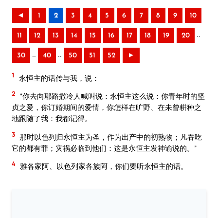
◄
1
2
3
4
5
6
7
8
9
10
..
11
12
13
14
15
16
17
18
19
20
..
..
30
40
50
51
52
►
1
永恒主的话传与我，说：
2
“你去向耶路撒冷人喊叫说：永恒主这么说：你青年时的坚
贞之爱，你订婚期间的爱情，你怎样在旷野、在未曾耕种之
地跟随了我：我都记得。
3
那时以色列归永恒主为圣，作为出产中的初熟物；凡吞吃
它的都有罪；灾祸必临到他们：这是永恒主发神谕说的。”
4
雅各家阿、以色列家各族阿，你们要听永恒主的话。