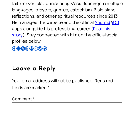
faith-driven platform sharing Mass Readings in multiple
languages, prayers, quotes, catechism, Bible plans,
reflections, and other spiritual resources since 2013.
He manages the website and the official
Android
/
iOS
apps alongside his professional career (
Read his
story
). Stay connected with him on the official social
profiles below.
Follow Pradeep on Facebook
Follow Pradeep on Instagram
Follow Pradeep on X
Follow Pradeep on LinkedIn
Follow Pradeep on Pinterest
Subscribe to Pradeep’s Youtube Channel
Follow Pradeep on WordPress
Follow Pradeep on GitHub
Leave a Reply
Your email address will not be published.
Required
fields are marked
*
Comment
*