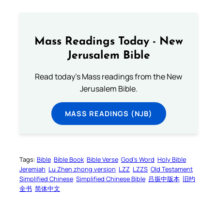
Mass Readings Today - New
Jerusalem Bible
Read today's Mass readings from the New
Jerusalem Bible.
MASS READINGS (NJB)
Tags:
Bible
Bible Book
Bible Verse
God’s Word
Holy Bible
Jeremiah
Lu Zhen zhong version
LZZ
LZZS
Old Testament
Simplified Chinese
Simplified Chinese Bible
吕振中版本
旧约
全书
简体中文