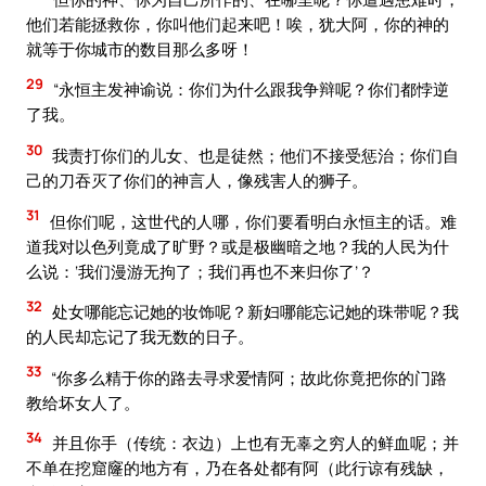
他们若能拯救你，你叫他们起来吧！唉，犹大阿，你的神的
就等于你城市的数目那么多呀！
29
“永恒主发神谕说：你们为什么跟我争辩呢？你们都悖逆
了我。
30
我责打你们的儿女、也是徒然；他们不接受惩治；你们自
己的刀吞灭了你们的神言人，像残害人的狮子。
31
但你们呢，这世代的人哪，你们要看明白永恒主的话。难
道我对以色列竟成了旷野？或是极幽暗之地？我的人民为什
么说：‘我们漫游无拘了；我们再也不来归你了’？
32
处女哪能忘记她的妆饰呢？新妇哪能忘记她的珠带呢？我
的人民却忘记了我无数的日子。
33
“你多么精于你的路去寻求爱情阿；故此你竟把你的门路
教给坏女人了。
34
并且你手（传统：衣边）上也有无辜之穷人的鲜血呢；并
不单在挖窟窿的地方有，乃在各处都有阿（此行谅有残缺，