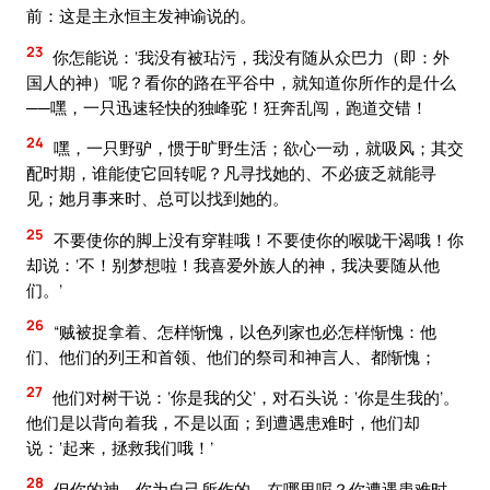
前：这是主永恒主发神谕说的。
23
你怎能说：‘我没有被玷污，我没有随从众巴力（即：外
国人的神）’呢？看你的路在平谷中，就知道你所作的是什么
──嘿，一只迅速轻快的独峰驼！狂奔乱闯，跑道交错！
24
嘿，一只野驴，惯于旷野生活；欲心一动，就吸风；其交
配时期，谁能使它回转呢？凡寻找她的、不必疲乏就能寻
见；她月事来时、总可以找到她的。
25
不要使你的脚上没有穿鞋哦！不要使你的喉咙干渴哦！你
却说：‘不！别梦想啦！我喜爱外族人的神，我决要随从他
们。’
26
“贼被捉拿着、怎样惭愧，以色列家也必怎样惭愧：他
们、他们的列王和首领、他们的祭司和神言人、都惭愧；
27
他们对树干说：‘你是我的父’，对石头说：‘你是生我的’。
他们是以背向着我，不是以面；到遭遇患难时，他们却
说：‘起来，拯救我们哦！’
28
但你的神、你为自己所作的、在哪里呢？你遭遇患难时，