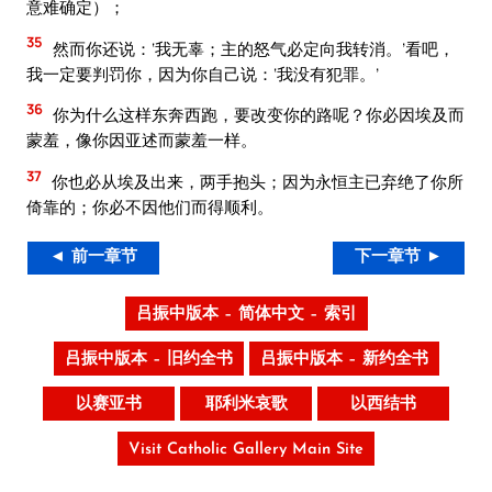
意难确定）；
35
然而你还说：‘我无辜；主的怒气必定向我转消。’看吧，
我一定要判罚你，因为你自己说：‘我没有犯罪。’
36
你为什么这样东奔西跑，要改变你的路呢？你必因埃及而
蒙羞，像你因亚述而蒙羞一样。
37
你也必从埃及出来，两手抱头；因为永恒主已弃绝了你所
倚靠的；你必不因他们而得顺利。
◄ 前一章节
下一章节 ►
吕振中版本 – 简体中文 – 索引
吕振中版本 – 旧约全书
吕振中版本 – 新约全书
以赛亚书
耶利米哀歌
以西结书
Visit Catholic Gallery Main Site