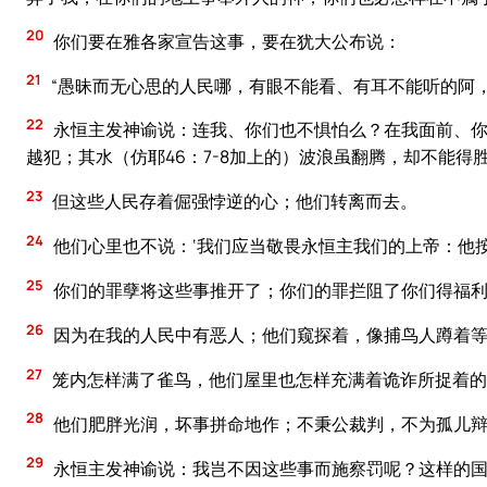
20
你们要在雅各家宣告这事，要在犹大公布说：
21
“愚昧而无心思的人民哪，有眼不能看、有耳不能听的阿
22
永恒主发神谕说：连我、你们也不惧怕么？在我面前、你
越犯；其水（仿耶46：7-8加上的）波浪虽翻腾，却不能得
23
但这些人民存着倔强悖逆的心；他们转离而去。
24
他们心里也不说：‘我们应当敬畏永恒主我们的上帝：他
25
你们的罪孽将这些事推开了；你们的罪拦阻了你们得福
26
因为在我的人民中有恶人；他们窥探着，像捕鸟人蹲着等
27
笼内怎样满了雀鸟，他们屋里也怎样充满着诡诈所捉着的
28
他们肥胖光润，坏事拼命地作；不秉公裁判，不为孤儿辩
29
永恒主发神谕说：我岂不因这些事而施察罚呢？这样的国