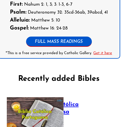
First:
Nahum 2: 1, 3; 3: 1-3, 6-7
Psalm:
Deuteronomy 32: 35cd-36ab, 39abcd, 41
Alleluia:
Matthew 5: 10
Gospel:
Matthew 16: 24-28
FULL MASS READINGS
*This is a free service provided by Catholic Gallery.
Get it here
Recently added Bibles
Bíblia Católica
Portuguesa
July 16, 2025