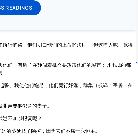
SS READINGS
主所行的路，他们明白他们的上帝的法则。”但这些人呢、竟将
灭他们，有豹子在静伺着机会要攻击他们的城市；凡出城的都
害。
来起誓。我使他们饱足，他们竟行奸淫，群集（或译：寄居）在
发嘶声要他邻舍的妻子。
我岂不加以报复呢？
把她的蔓延枝子除掉，因为它们不属于永恒主。