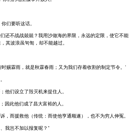
，你们要听这话。
们还不战战兢兢？我用沙做海的界限，永远的定限，使它不能
胜，其波浪虽匉訇，却不能越过。
按时赐霖雨，就是秋霖春雨；又为我们存着收割的制定节令。’
利。
；他们设立了毁灭机来捉住人。
；因此他们成了昌大富裕的人。
诉，而援救他（传统：而使他亨通顺遂），也不为穷人伸冤。
、我岂不加以报复呢？”