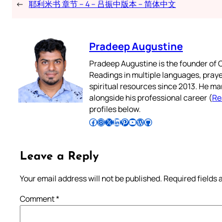
←
耶利米书 章节 – 4 – 吕振中版本 – 简体中文
Pradeep Augustine
Pradeep Augustine is the founder of C
Readings in multiple languages, praye
spiritual resources since 2013. He ma
alongside his professional career (
Re
profiles below.
Follow Pradeep on Facebook
Follow Pradeep on Instagram
Follow Pradeep on X
Follow Pradeep on LinkedIn
Follow Pradeep on Pinterest
Subscribe to Pradeep’s Youtube Channel
Follow Pradeep on WordPress
Follow Pradeep on GitHub
Leave a Reply
Your email address will not be published.
Required fields
Comment
*