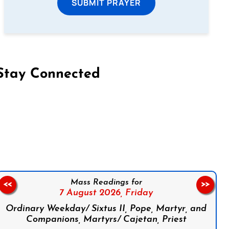
SUBMIT PRAYER
Stay Connected
on Facebook
Follow us on Instagram
Follow us on X
Subscribe to our YouTube Channel
Follow us on WhatsApp
Mass Readings for
<<
>>
7 August 2026,
Friday
Ordinary Weekday/ Sixtus II, Pope, Martyr, and
Companions, Martyrs/ Cajetan, Priest