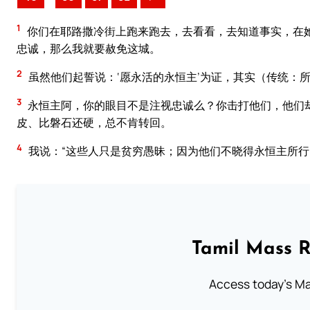
1
你们在耶路撒冷街上跑来跑去，去看看，去知道事实，在
忠诚，那么我就要赦免这城。
2
虽然他们起誓说：‘愿永活的永恒主’为证，其实（传统：
3
永恒主阿，你的眼目不是注视忠诚么？你击打他们，他们
皮、比磐石还硬，总不肯转回。
4
我说：“这些人只是贫穷愚昧；因为他们不晓得永恒主所
Tamil Mass 
Access today's Mas