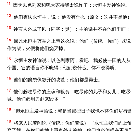
11
因为以色列家和犹大家待我太诡诈了：永恒主发神谕说。
12
他们否认永恒主，说：‘他没有什么（原文：这并不是他
13
神言人必成了风（同字：灵）；主的话并不在他们里面；他
14
因此永恒主万军之上帝这么说：他们（传统：你们）既说
作为柴，火便将他们烧灭掉。
15
永恒主发神谕说：以色列家阿，看吧，我必使一国的人从
个国、它的语言你不晓得；他们说什么、你不晓得听。
16
他们的箭袋像敞开的坟墓；他们都是勇士。
17
他们必吃尽你的庄稼和粮食，吃尽你的儿子和女儿，吃尽
城、他们必用刀剑来毁坏。”
18
“但永恒主发神谕说：就是当那些日子我也不将你们尽行
19
将来人民若问说（传统：你们若说）：‘永恒主我们的上帝
弃了我，在你们的地上事奉外人的神，你们也必怎样在不属于