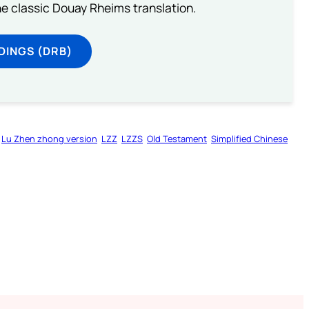
he classic Douay Rheims translation.
DINGS (DRB)
Lu Zhen zhong version
LZZ
LZZS
Old Testament
Simplified Chinese