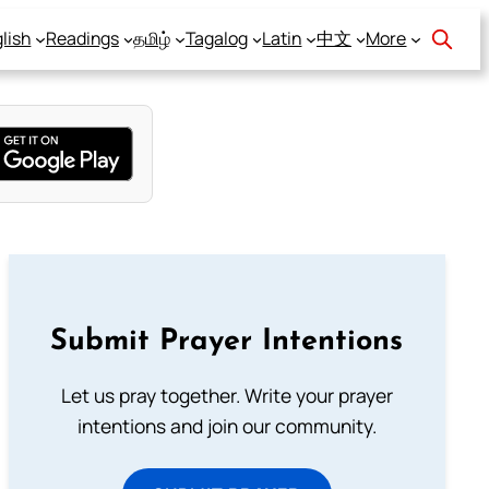
lish
Readings
தமிழ்
Tagalog
Latin
中文
More
Submit Prayer Intentions
Let us pray together. Write your prayer
intentions and join our community.