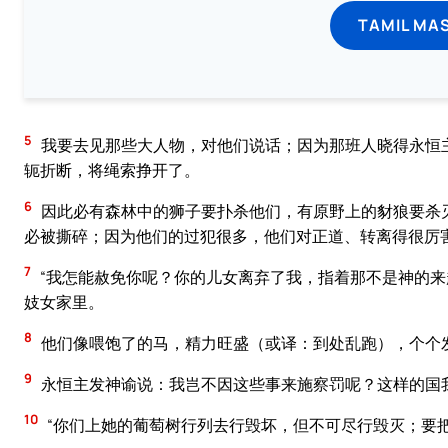
TAMIL MA
5
我要去见那些大人物，对他们说话；因为那班人晓得永恒
轭折断，将绳索挣开了。
6
因此必有森林中的狮子要扑杀他们，有原野上的豺狼要杀
必被撕碎；因为他们的过犯很多，他们对正道、转离得很厉
7
“我怎能赦免你呢？你的儿女离弃了我，指着那不是神的
妓女家里。
8
他们像喂饱了的马，精力旺盛（或译：到处乱跑），个个
9
永恒主发神谕说：我岂不因这些事来施察罚呢？这样的国
10
“你们上她的葡萄树行列去行毁坏，但不可尽行毁灭；要