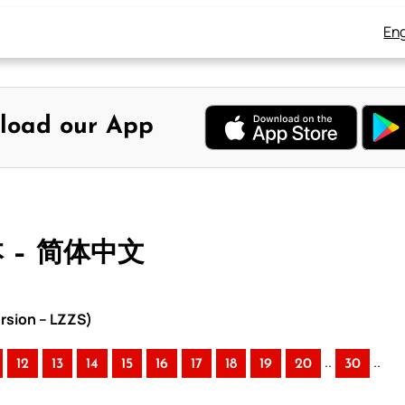
Eng
load our App
本 – 简体中文
rsion – LZZS)
..
..
12
13
14
15
16
17
18
19
20
30