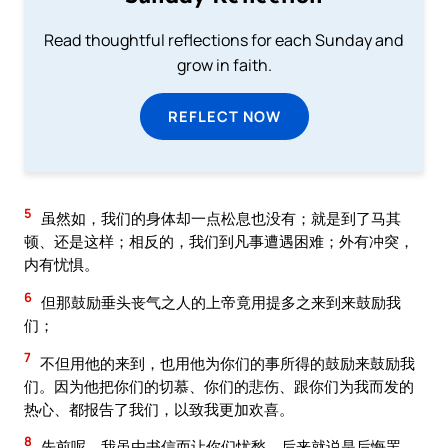
Read thoughtful reflections for each Sunday and
grow in faith.
REFLECT NOW
5
虽然如，我们的身体却一点松息也没有；就是到了马其
顿、还是这样；相反的，我们到凡事遭遇困难；外有冲突，
内有忧惧。
6
但那鼓励垂头丧气之人的上帝竟用提多之来到来鼓励我
们；
7
不但用他的来到，也用他为你们的事所得的鼓励来鼓励我
们。因为他把你们的切慕、你们的悲伤、跟你们为我而发的
热心、都报告了我们，以致我更加欢喜。
8
先前呢、我虽由书信而让你们忧愁，后来就说是后悔罢，