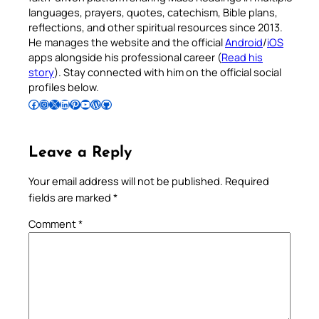
languages, prayers, quotes, catechism, Bible plans,
reflections, and other spiritual resources since 2013.
He manages the website and the official
Android
/
iOS
apps alongside his professional career (
Read his
story
). Stay connected with him on the official social
profiles below.
Follow Pradeep on Facebook
Follow Pradeep on Instagram
Follow Pradeep on X
Follow Pradeep on LinkedIn
Follow Pradeep on Pinterest
Subscribe to Pradeep’s Youtube Channel
Follow Pradeep on WordPress
Follow Pradeep on GitHub
Leave a Reply
Your email address will not be published.
Required
fields are marked
*
Comment
*