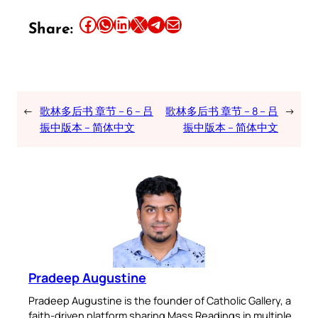
Share this article on Facebook
Share this article on WhatsApp
Share this article on LinkedIn
Share this article on X
Share this article on Telegram
Email this Article
Share:
←
歌林多后书 章节 – 6 – 吕
歌林多后书 章节 – 8 – 吕
→
振中版本 – 简体中文
振中版本 – 简体中文
Pradeep Augustine
Pradeep Augustine is the founder of Catholic Gallery, a
faith-driven platform sharing Mass Readings in multiple