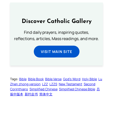
Discover Catholic Gallery
Find daily prayers, inspiring quotes,
reflections, articles, Mass readings, and more.
VISIT MAIN SITE
Tags:
Bible
Bible Book
Bible Verse
God’s Word
Holy Bible
Lu
Zhen zhong version
LZZ
LZZS
New Testament
Second
Corinthians
Simplified Chinese
Simplified Chinese Bible
吕
振中版本
新约全书
简体中文