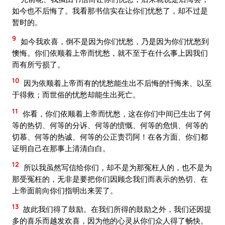
如今也不后悔了。我看那书信实在让你们忧愁了，却不过是
暂时的。
9
如今我欢喜，倒不是因为你们忧愁，乃是因为你们忧愁到
懊悔。你们依顺着上帝而忧愁，就不至于在什么事上因我们
而有所亏损了。
10
因为依顺着上帝而有的忧愁能生出不后悔的忏悔来、以至
于得救；而世俗的忧愁却能生出死亡。
11
你看，你们依顺着上帝而忧愁，这在你们中间已生出了何
等的热切、何等的分诉、何等的愤慨、何等的危惧、何等的
切慕、何等的热诚、何等的公正责罚阿！在各方面、你们都
证明自己在那事上清清白白。
12
所以我虽然写信给你们，却不是为那冤枉人的，也不是为
那受冤枉的，无非是要把你们因顾念我们而表示的热切、在
上帝面前向你们指明出来罢了。
13
故此我们得了鼓励。在我们所得的鼓励之外，我们还因提
多的喜乐而越发欢喜，因为他的心灵从你们众人得了畅快。