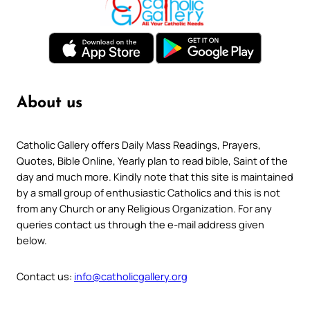
About us
Catholic Gallery offers Daily Mass Readings, Prayers,
Quotes, Bible Online, Yearly plan to read bible, Saint of the
day and much more. Kindly note that this site is maintained
by a small group of enthusiastic Catholics and this is not
from any Church or any Religious Organization. For any
queries contact us through the e-mail address given
below.
Contact us:
info@catholicgallery.org