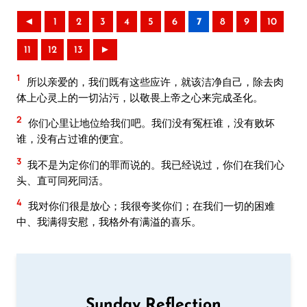
◄
1
2
3
4
5
6
7
8
9
10
11
12
13
►
1
所以亲爱的，我们既有这些应许，就该洁净自己，除去肉
体上心灵上的一切沾污，以敬畏上帝之心来完成圣化。
2
你们心里让地位给我们吧。我们没有冤枉谁，没有败坏
谁，没有占过谁的便宜。
3
我不是为定你们的罪而说的。我已经说过，你们在我们心
头、直可同死同活。
4
我对你们很是放心；我很夸奖你们；在我们一切的困难
中、我满得安慰，我格外有满溢的喜乐。
Sunday Reflection