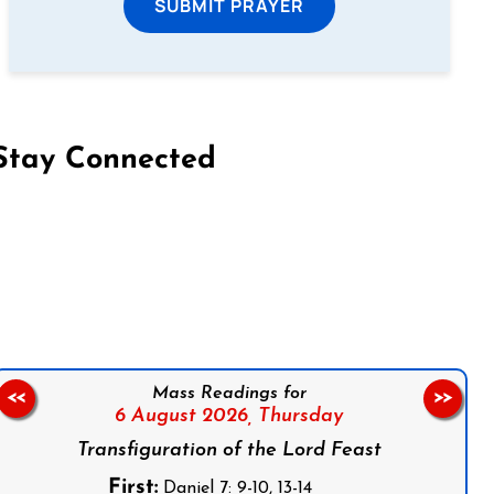
SUBMIT PRAYER
Stay Connected
on Facebook
Follow us on Instagram
Follow us on X
Subscribe to our YouTube Channel
Follow us on WhatsApp
Mass Readings for
<<
>>
6 August 2026,
Thursday
Transfiguration of the Lord Feast
First:
Daniel 7: 9-10, 13-14