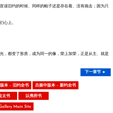
宣读旧约的时候、同样的帕子还是存在着、没有揭去；因为只
们心上。
光，都变了形质，成为同一的像，荣上加荣，正是从主、就是
下一章节 ►
版本 – 旧约全书
吕振中版本 – 新约全书
拉太书
以弗所书
 Gallery Main Site