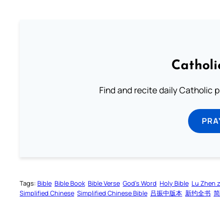
Catholi
Find and recite daily Catholic pr
PRA
Tags:
Bible
Bible Book
Bible Verse
God’s Word
Holy Bible
Lu Zhen 
Simplified Chinese
Simplified Chinese Bible
吕振中版本
新约全书
简