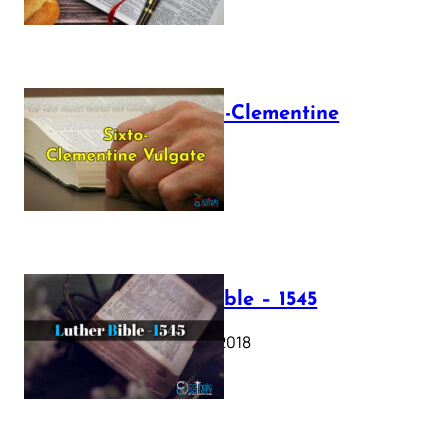
The Sixto-Clementine
Vulgate
July 12, 2025
Luther Bible – 1545
October 17, 2018