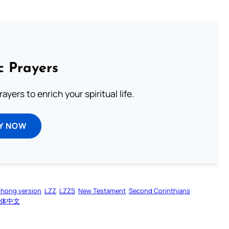
c Prayers
ayers to enrich your spiritual life.
Y NOW
zhong version
LZZ
LZZS
New Testament
Second Corinthians
体中文