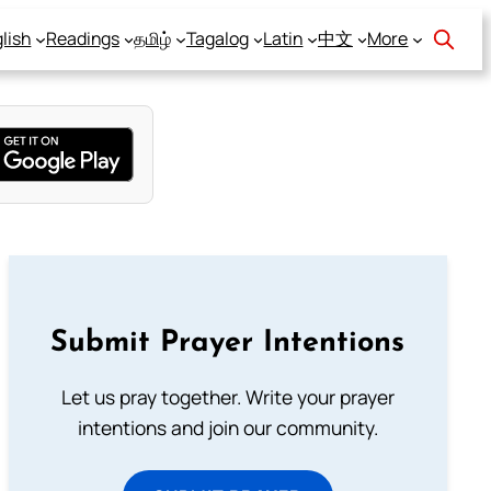
lish
Readings
தமிழ்
Tagalog
Latin
中文
More
Submit Prayer Intentions
Let us pray together. Write your prayer
intentions and join our community.