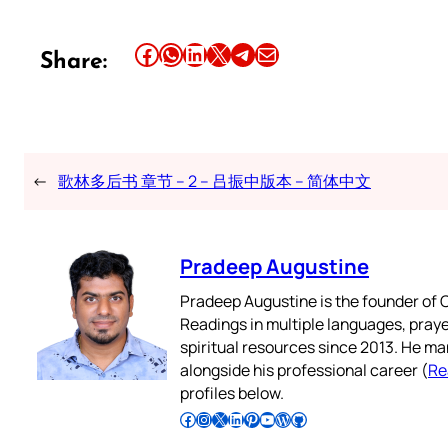
Share this article on Facebook
Share this article on WhatsApp
Share this article on LinkedIn
Share this article on X
Share this article on Telegram
Email this Article
Share:
←
歌林多后书 章节 – 2 – 吕振中版本 – 简体中文
Pradeep Augustine
Pradeep Augustine is the founder of C
Readings in multiple languages, praye
spiritual resources since 2013. He ma
alongside his professional career (
Re
profiles below.
Follow Pradeep on Facebook
Follow Pradeep on Instagram
Follow Pradeep on X
Follow Pradeep on LinkedIn
Follow Pradeep on Pinterest
Subscribe to Pradeep’s Youtube Channel
Follow Pradeep on WordPress
Follow Pradeep on GitHub