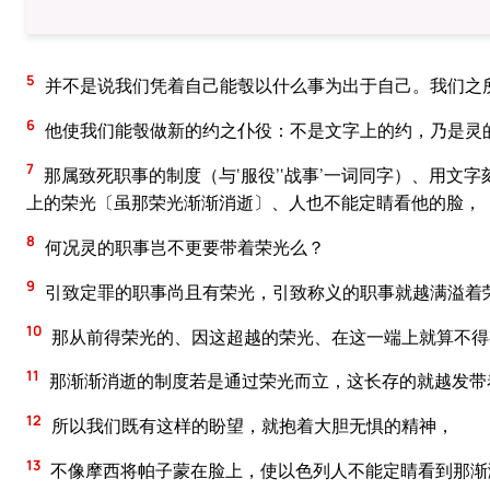
5
并不是说我们凭着自己能彀以什么事为出于自己。我们之
6
他使我们能彀做新的约之仆役：不是文字上的约，乃是灵
7
那属致死职事的制度（与‘服役’‘战事’一词同字）、用文
上的荣光〔虽那荣光渐渐消逝〕、人也不能定睛看他的脸，
8
何况灵的职事岂不更要带着荣光么？
9
引致定罪的职事尚且有荣光，引致称义的职事就越满溢着
10
那从前得荣光的、因这超越的荣光、在这一端上就算不得
11
那渐渐消逝的制度若是通过荣光而立，这长存的就越发带
12
所以我们既有这样的盼望，就抱着大胆无惧的精神，
13
不像摩西将帕子蒙在脸上，使以色列人不能定睛看到那渐