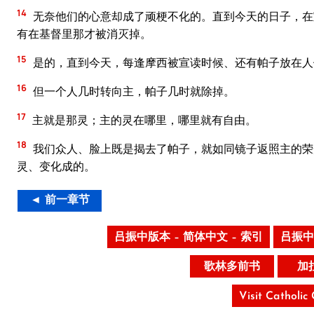
14
无奈他们的心意却成了顽梗不化的。直到今天的日子，在
有在基督里那才被消灭掉。
15
是的，直到今天，每逢摩西被宣读时候、还有帕子放在人
16
但一个人几时转向主，帕子几时就除掉。
17
主就是那灵；主的灵在哪里，哪里就有自由。
18
我们众人、脸上既是揭去了帕子，就如同镜子返照主的荣
灵、变化成的。
◄ 前一章节
吕振中版本 – 简体中文 – 索引
吕振中
歌林多前书
加
Visit Catholic