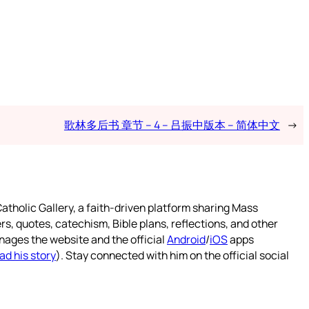
歌林多后书 章节 – 4 – 吕振中版本 – 简体中文
→
atholic Gallery, a faith-driven platform sharing Mass
rs, quotes, catechism, Bible plans, reflections, and other
nages the website and the official
Android
/
iOS
apps
ad his story
). Stay connected with him on the official social