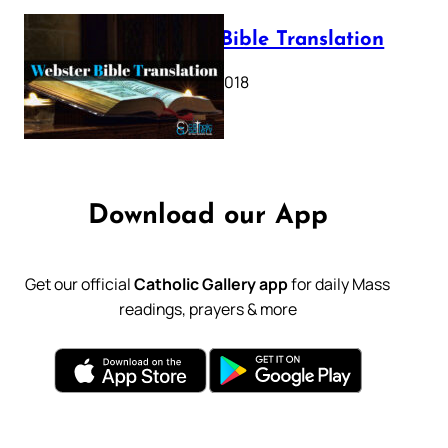
Webster Bible Translation
October 11, 2018
Download our App
Get our official
Catholic Gallery app
for daily Mass
readings, prayers & more