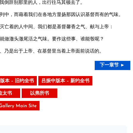
我倒辞别那里的人，出行往马其顿去了。
列中，而藉着我们在各地方显扬那因认识基督而有的气味。
灭亡着的人中间、我们都是基督馨香之气、献与上帝：
就做澈头澈尾活之气味。要作这些事、谁能彀呢？
、乃是出于上帝、在基督里当着上帝面前说话的。
下一章节 ►
版本 – 旧约全书
吕振中版本 – 新约全书
拉太书
以弗所书
 Gallery Main Site