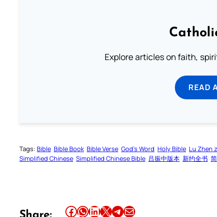
Catholi
Explore articles on faith, spi
READ 
Tags:
Bible
Bible Book
Bible Verse
God’s Word
Holy Bible
Lu Zhen 
Simplified Chinese
Simplified Chinese Bible
吕振中版本
新约全书
简
Share this article on Facebook
Share this article on WhatsApp
Share this article on LinkedIn
Share this article on X
Share this article on Telegram
Email this Article
Share: