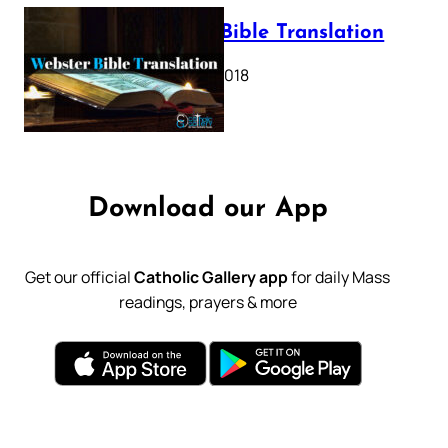
Webster Bible Translation
October 11, 2018
Download our App
Get our official
Catholic Gallery app
for daily Mass
readings, prayers & more