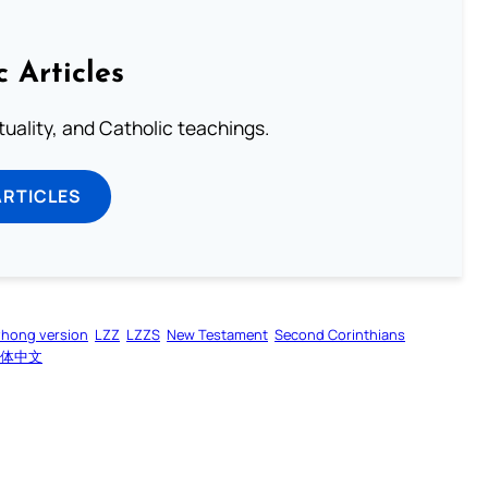
c Articles
rituality, and Catholic teachings.
ARTICLES
zhong version
LZZ
LZZS
New Testament
Second Corinthians
体中文