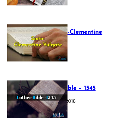
The Sixto-Clementine
Vulgate
July 12, 2025
Luther Bible – 1545
October 17, 2018