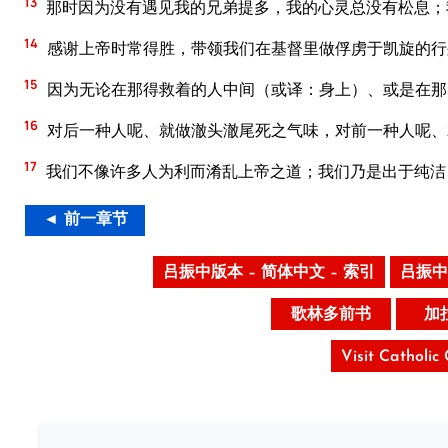
13
那时因为没有遇见我的兄弟提多，我的心灵总没有松息；
14
感谢上帝时常得胜，带领我们在基督里做俘虏于凯旋的行
15
因为无论在那得救着的人中间（或译：身上）、或是在那
16
对后一种人呢、就做澈头澈尾死之气味，对前一种人呢、
17
我们不像许多人为利而淆乱上帝之道；我们乃是出于纯洁
◄ 前一章节
吕振中版本 – 简体中文 – 索引
吕振中
歌林多前书
加
Visit Catholic