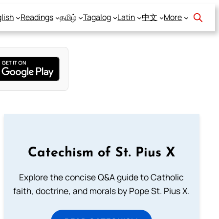
lish
Readings
தமிழ்
Tagalog
Latin
中文
More
Catechism of St. Pius X
Explore the concise Q&A guide to Catholic
faith, doctrine, and morals by Pope St. Pius X.