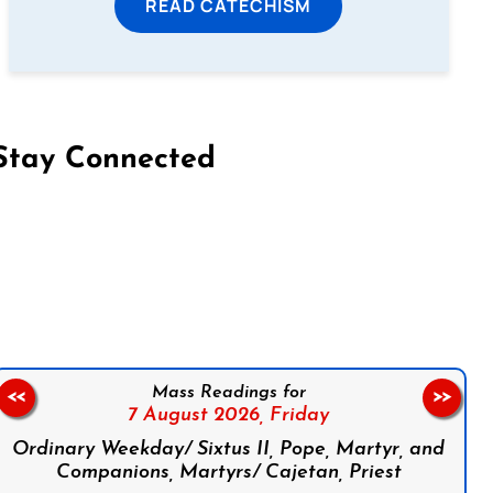
READ CATECHISM
Stay Connected
on Facebook
Follow us on Instagram
Follow us on X
Subscribe to our YouTube Channel
Follow us on WhatsApp
Mass Readings for
<<
>>
7 August 2026,
Friday
Ordinary Weekday/ Sixtus II, Pope, Martyr, and
Companions, Martyrs/ Cajetan, Priest