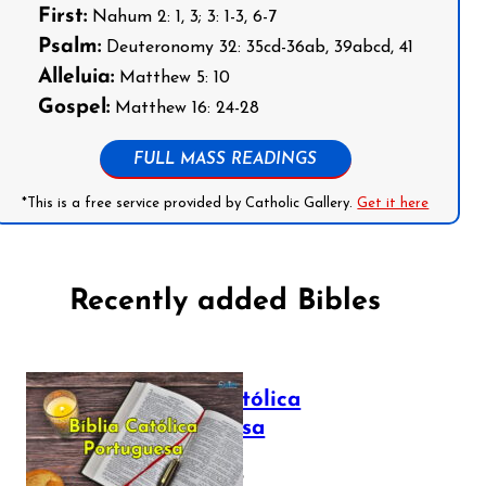
First:
Nahum 2: 1, 3; 3: 1-3, 6-7
Psalm:
Deuteronomy 32: 35cd-36ab, 39abcd, 41
Alleluia:
Matthew 5: 10
Gospel:
Matthew 16: 24-28
FULL MASS READINGS
*This is a free service provided by Catholic Gallery.
Get it here
Recently added Bibles
Bíblia Católica
Portuguesa
July 16, 2025