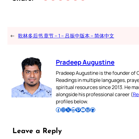
←
歌林多后书 章节 – 1 – 吕振中版本 – 简体中文
Pradeep Augustine
Pradeep Augustine is the founder of C
Readings in multiple languages, praye
spiritual resources since 2013. He ma
alongside his professional career (
Re
profiles below.
Follow Pradeep on Facebook
Follow Pradeep on Instagram
Follow Pradeep on X
Follow Pradeep on LinkedIn
Follow Pradeep on Pinterest
Subscribe to Pradeep’s Youtube Channel
Follow Pradeep on WordPress
Follow Pradeep on GitHub
Leave a Reply