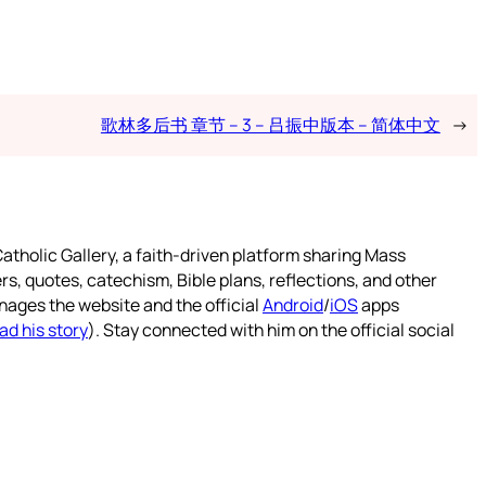
歌林多后书 章节 – 3 – 吕振中版本 – 简体中文
→
atholic Gallery, a faith-driven platform sharing Mass
rs, quotes, catechism, Bible plans, reflections, and other
nages the website and the official
Android
/
iOS
apps
ad his story
). Stay connected with him on the official social