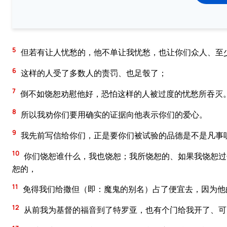
5
但若有让人忧愁的，他不单让我忧愁，也让你们众人、至
6
这样的人受了多数人的责罚、也足彀了；
7
倒不如饶恕劝慰他好，恐怕这样的人被过度的忧愁所吞灭
8
所以我劝你们要用确实的证据向他表示你们的爱心。
9
我先前写信给你们，正是要你们被试验的品德是不是凡事
10
你们饶恕谁什么，我也饶恕；我所饶恕的、如果我饶恕过
恕的，
11
免得我们给撒但（即：魔鬼的别名）占了便宜去，因为他
12
从前我为基督的福音到了特罗亚，也有个门给我开了、可