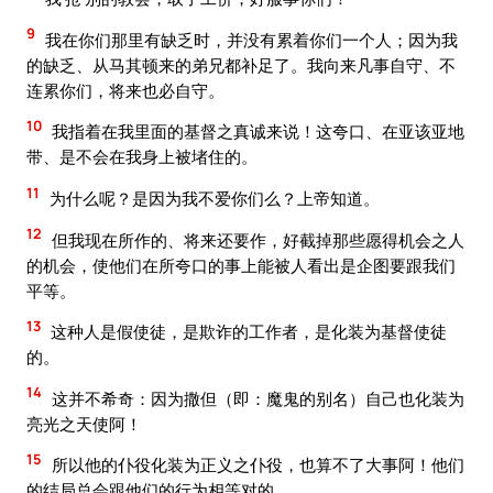
9
我在你们那里有缺乏时，并没有累着你们一个人；因为我
的缺乏、从马其顿来的弟兄都补足了。我向来凡事自守、不
连累你们，将来也必自守。
10
我指着在我里面的基督之真诚来说！这夸口、在亚该亚地
带、是不会在我身上被堵住的。
11
为什么呢？是因为我不爱你们么？上帝知道。
12
但我现在所作的、将来还要作，好截掉那些愿得机会之人
的机会，使他们在所夸口的事上能被人看出是企图要跟我们
平等。
13
这种人是假使徒，是欺诈的工作者，是化装为基督使徒
的。
14
这并不希奇：因为撒但（即：魔鬼的别名）自己也化装为
亮光之天使阿！
15
所以他的仆役化装为正义之仆役，也算不了大事阿！他们
的结局总会跟他们的行为相等对的。