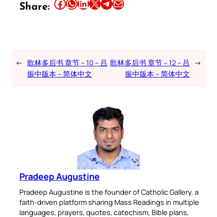
Share this article on Facebook
Share this article on WhatsApp
Share this article on LinkedIn
Share this article on X
Share this article on Telegram
Email this Article
Share:
←
歌林多后书 章节 – 10 – 吕
歌林多后书 章节 – 12 – 吕
→
振中版本 – 简体中文
振中版本 – 简体中文
Pradeep Augustine
Pradeep Augustine is the founder of Catholic Gallery, a
faith-driven platform sharing Mass Readings in multiple
languages, prayers, quotes, catechism, Bible plans,