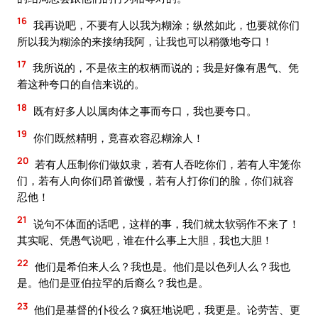
16
我再说吧，不要有人以我为糊涂；纵然如此，也要就你们
所以我为糊涂的来接纳我阿，让我也可以稍微地夸口！
17
我所说的，不是依主的权柄而说的；我是好像有愚气、凭
着这种夸口的自信来说的。
18
既有好多人以属肉体之事而夸口，我也要夸口。
19
你们既然精明，竟喜欢容忍糊涂人！
20
若有人压制你们做奴隶，若有人吞吃你们，若有人牢笼你
们，若有人向你们昂首傲慢，若有人打你们的脸，你们就容
忍他！
21
说句不体面的话吧，这样的事，我们就太软弱作不来了！
其实呢、凭愚气说吧，谁在什么事上大胆，我也大胆！
22
他们是希伯来人么？我也是。他们是以色列人么？我也
是。他们是亚伯拉罕的后裔么？我也是。
23
他们是基督的仆役么？疯狂地说吧，我更是。论劳苦、更