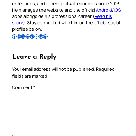
reflections, and other spiritual resources since 2013.
He manages the website and the official
Android
/
iOS
apps alongside his professional career (
Read his
story
). Stay connected with him on the official social
profiles below.
Follow Pradeep on Facebook
Follow Pradeep on Instagram
Follow Pradeep on X
Follow Pradeep on LinkedIn
Follow Pradeep on Pinterest
Subscribe to Pradeep’s Youtube Channel
Follow Pradeep on WordPress
Follow Pradeep on GitHub
Leave a Reply
Your email address will not be published.
Required
fields are marked
*
Comment
*