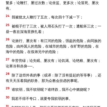
繁多；论鞭打、屡过次数；论坐监、更多次；论冒死、屡次
有。
24
我被犹太人鞭打了五次，每次四十下减一下；
25
被棍子打了三次，被人用石头打了一次；遭船坏三次；一
昼一夜在深海里挣扎着；
26
论旅行、屡次有：有江河的危险，强盗的危险，由同族的
危险，由外国人的危险，在城市的危险，在旷野的危险，在
海中的危险，在假弟兄中的危险；
27
辛苦劳碌；论失眠、屡次有；论饥渴、论绝粮、屡次有；
论寒冷和赤身──。
28
除了这些外表的事（或译：除了没有提起的等等事），还
有天天压着我的职务、那为众教会挂虑的事呢。
29
谁软弱，我不软弱呢？谁绊跌，我不心中燃烧呢？
30
我若不得不夸口，就要夸我软弱的事。
31