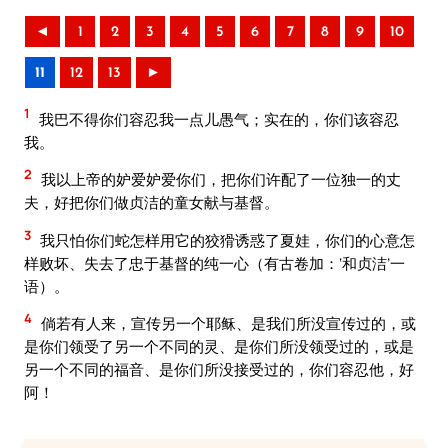
◄
1
2
3
4
5
6
7
8
9
10
11
12
13
►
1
我巴不得你们容忍我一点儿愚气；实在的，你们该容忍
我。
2
我以上帝的妒爱妒爱你们，把你们许配了一位独一的丈
夫，好把你们做贞洁的童女献与基督。
3
我只怕你们蛇怎样用它的狡猾诱惑了夏娃，你们的心意怎
样败坏、失去了忠于基督的纯一心（有古卷加：‘和贞洁’一
语）。
4
倘若有人来，宣传另一个耶稣、是我们所没宣传过的，或
是你们领受了另一个不同的灵、是你们所没领受过的，或是
另一个不同的福音、是你们所没接受过的，你们容忍他，好
阿！