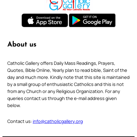
About us
Catholic Gallery offers Daily Mass Readings, Prayers,
Quotes, Bible Online, Yearly plan to read bible, Saint of the
day and much more. Kindly note that this site is maintained
by a small group of enthusiastic Catholics and this is not
from any Church or any Religious Organization. For any
queries contact us through the e-mail address given
below.
Contact us:
info@catholicgallery.org