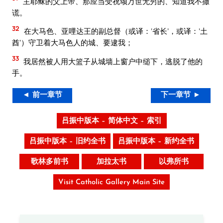
主耶稣的父上帝、那应当受祝颂万世无穷的、知道我不撒
谎。
32
在大马色、亚哩达王的副总督（或译：‘省长’，或译：‘土
酋’）守卫着大马色人的城、要逮我；
33
我居然被人用大篮子从城墙上窗户中缒下，逃脱了他的
手。
◄ 前一章节
下一章节 ►
吕振中版本 – 简体中文 – 索引
吕振中版本 – 旧约全书
吕振中版本 – 新约全书
歌林多前书
加拉太书
以弗所书
Visit Catholic Gallery Main Site