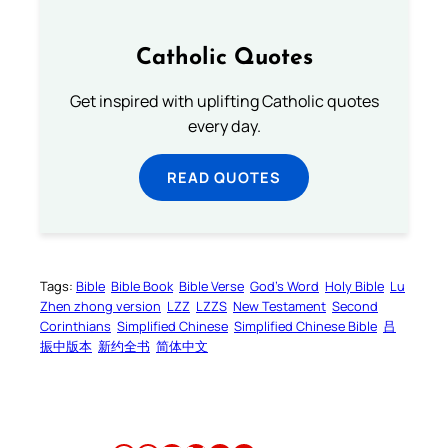
Catholic Quotes
Get inspired with uplifting Catholic quotes
every day.
READ QUOTES
Tags:
Bible
Bible Book
Bible Verse
God’s Word
Holy Bible
Lu
Zhen zhong version
LZZ
LZZS
New Testament
Second
Corinthians
Simplified Chinese
Simplified Chinese Bible
吕
振中版本
新约全书
简体中文