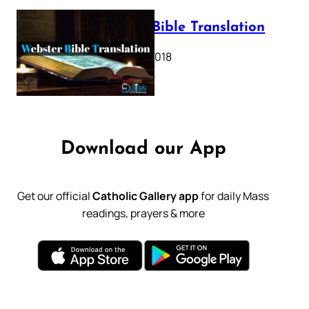
Webster Bible Translation
October 11, 2018
Download our App
Get our official
Catholic Gallery app
for daily Mass
readings, prayers & more