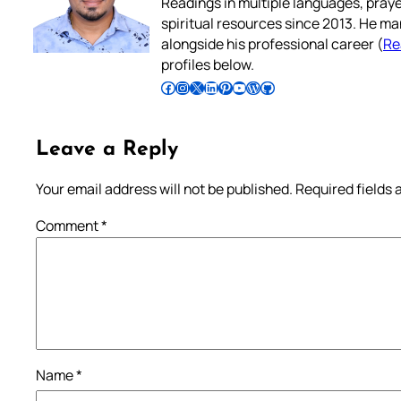
Readings in multiple languages, praye
spiritual resources since 2013. He ma
alongside his professional career (
Re
profiles below.
Follow Pradeep on Facebook
Follow Pradeep on Instagram
Follow Pradeep on X
Follow Pradeep on LinkedIn
Follow Pradeep on Pinterest
Subscribe to Pradeep’s Youtube Channel
Follow Pradeep on WordPress
Follow Pradeep on GitHub
Leave a Reply
Your email address will not be published.
Required fields
Comment
*
Name
*