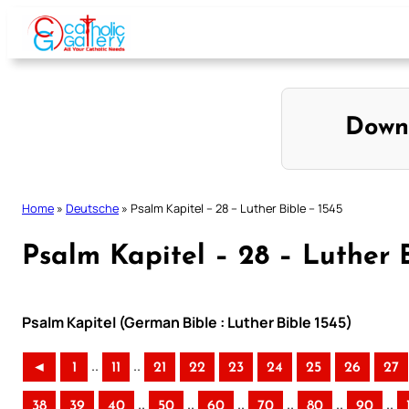
Skip
to
content
Down
Home
»
Deutsche
»
Psalm Kapitel – 28 – Luther Bible – 1545
Psalm Kapitel – 28 – Luther B
Psalm Kapitel (German Bible : Luther Bible 1545)
..
..
◄
1
11
21
22
23
24
25
26
27
..
..
..
..
..
..
38
39
40
50
60
70
80
90