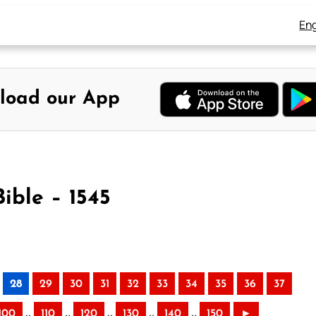
Eng
load our App
ible – 1545
28
29
30
31
32
33
34
35
36
37
..
..
..
..
..
100
110
120
130
140
150
►