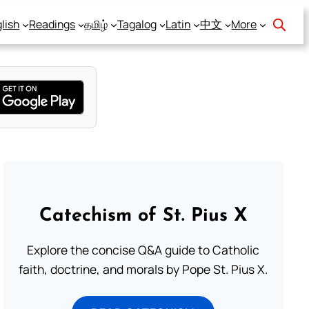
lish
Readings
தமிழ்
Tagalog
Latin
中文
More
Catechism of St. Pius X
Explore the concise Q&A guide to Catholic
faith, doctrine, and morals by Pope St. Pius X.