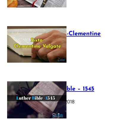
The Sixto-Clementine
Vulgate
July 12, 2025
Luther Bible – 1545
October 17, 2018