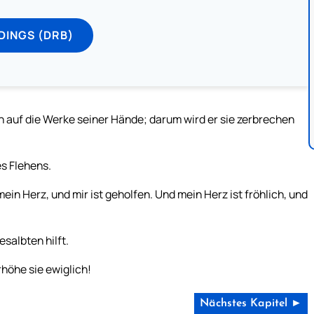
DINGS (DRB)
 auf die Werke seiner Hände; darum wird er sie zerbrechen
s Flehens.
ein Herz, und mir ist geholfen. Und mein Herz ist fröhlich, und
esalbten hilft.
rhöhe sie ewiglich!
Nächstes Kapitel ►