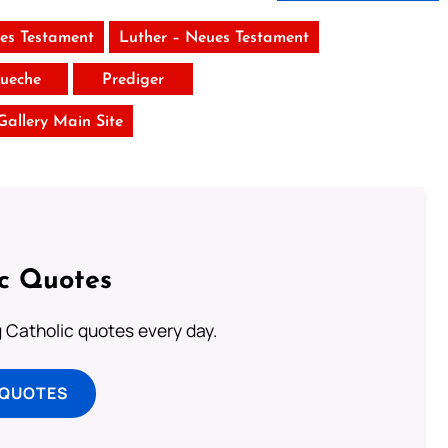
tes Testament
Luther – Neues Testament
ueche
Prediger
 Gallery Main Site
ic Quotes
ng Catholic quotes every day.
 QUOTES