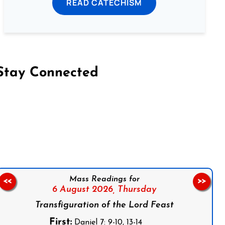
READ CATECHISM
Stay Connected
on Facebook
Follow us on Instagram
Follow us on X
Subscribe to our YouTube Channel
Follow us on WhatsApp
Mass Readings for
<<
>>
6 August 2026,
Thursday
Transfiguration of the Lord Feast
First:
Daniel 7: 9-10, 13-14