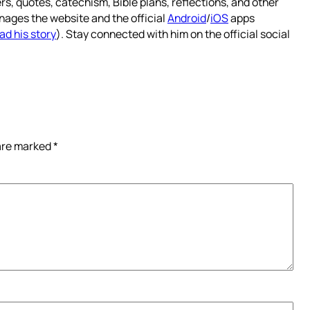
rs, quotes, catechism, Bible plans, reflections, and other
nages the website and the official
Android
/
iOS
apps
ad his story
). Stay connected with him on the official social
 are marked
*