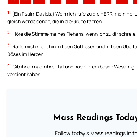
1
(Ein Psalm Davids.) Wenn ich rufe zu dir, HERR, mein Hort,
gleich werde denen, die in die Grube fahren.
2
Höre die Stimme meines Flehens, wenn ich zu dir schreie
3
Raffe mich nicht hin mit den Gottlosen und mit den Übelt
Böses im Herzen.
4
Gib ihnen nach ihrer Tat und nach ihrem bösen Wesen; gib
verdient haben.
Mass Readings Today
Follow today's Mass readings in t