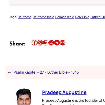
Tags:
Deutsche
Deutsche Bible
German Bible
Holy Bible
Luther Bib
Share this article on Facebook
Share this article on WhatsApp
Share this article on LinkedIn
Share this article on X
Share this article on Telegram
Email this Article
Share:
←
Psalm Kapitel – 27 – Luther Bible – 1545
Pradeep Augustine
Pradeep Augustine is the founder of C