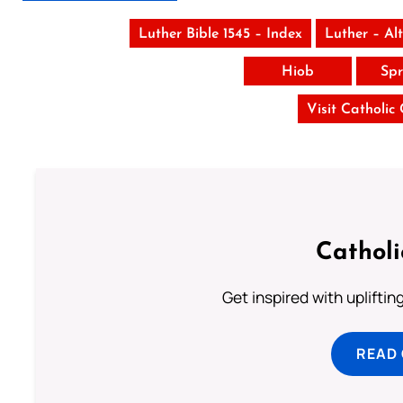
Luther Bible 1545 – Index
Luther – Al
Hiob
Spr
Visit Catholic
Cathol
Get inspired with uplifti
READ