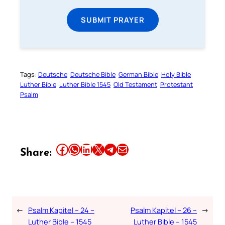
SUBMIT PRAYER
Tags:
Deutsche
Deutsche Bible
German Bible
Holy Bible
Luther Bible
Luther Bible 1545
Old Testament
Protestant
Psalm
Share this article on Facebook
Share this article on WhatsApp
Share this article on LinkedIn
Share this article on X
Share this article on Telegram
Email this Article
Share:
←
Psalm Kapitel – 24 –
Psalm Kapitel – 26 –
→
Luther Bible – 1545
Luther Bible – 1545