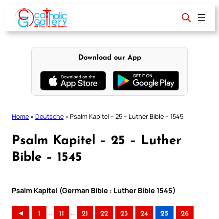
Skip
to
content
Download our App
Home
»
Deutsche
»
Psalm Kapitel – 25 – Luther Bible – 1545
Psalm Kapitel – 25 – Luther
Bible – 1545
Psalm Kapitel (German Bible : Luther Bible 1545)
..
..
◄
1
11
21
22
23
24
25
26