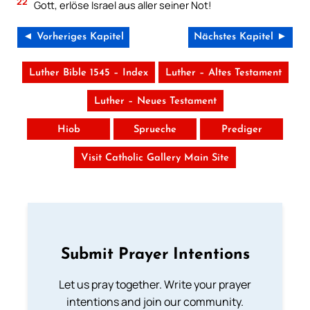
22
Gott, erlöse Israel aus aller seiner Not!
◄ Vorheriges Kapitel
Nächstes Kapitel ►
Luther Bible 1545 – Index
Luther – Altes Testament
Luther – Neues Testament
Hiob
Sprueche
Prediger
Visit Catholic Gallery Main Site
Submit Prayer Intentions
Let us pray together. Write your prayer
intentions and join our community.