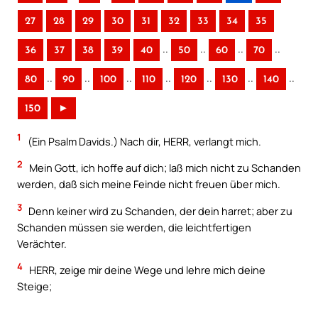
27
28
29
30
31
32
33
34
35
..
..
..
..
36
37
38
39
40
50
60
70
..
..
..
..
..
..
..
80
90
100
110
120
130
140
150
►
1
(Ein Psalm Davids.) Nach dir, HERR, verlangt mich.
2
Mein Gott, ich hoffe auf dich; laß mich nicht zu Schanden
werden, daß sich meine Feinde nicht freuen über mich.
3
Denn keiner wird zu Schanden, der dein harret; aber zu
Schanden müssen sie werden, die leichtfertigen
Verächter.
4
HERR, zeige mir deine Wege und lehre mich deine
Steige;