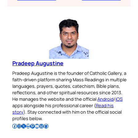
Pradeep Augustine
Pradeep Augustine is the founder of Catholic Gallery, a
faith-driven platform sharing Mass Readings in multiple
languages, prayers, quotes, catechism, Bible plans,
reflections, and other spiritual resources since 2013.
He manages the website and the official
Android
/
iOS
apps alongside his professional career (
Read his
story
). Stay connected with him on the official social
profiles below.
Follow Pradeep on Facebook
Follow Pradeep on Instagram
Follow Pradeep on X
Follow Pradeep on LinkedIn
Follow Pradeep on Pinterest
Subscribe to Pradeep’s Youtube Channel
Follow Pradeep on WordPress
Follow Pradeep on GitHub