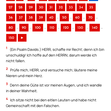
27
28
29
30
31
32
33
34
35
..
..
..
..
36
37
38
39
40
50
60
70
..
..
..
..
..
..
..
80
90
100
110
120
130
140
150
►
1
(Ein Psalm Davids.) HERR, schaffe mir Recht; denn ich bin
unschuldig! Ich hoffe auf den HERRN; darum werde ich
nicht fallen.
2
Prüfe mich, HERR, und versuche mich; läutere meine
Nieren und mein Herz.
3
Denn deine Güte ist vor meinen Augen, und ich wandle
in deiner Wahrheit.
4
Ich sitze nicht bei den eitlen Leuten und habe nicht
Gemeinschaft mit den Falschen.