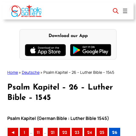
Skip
to
content
Download our App
Home
»
Deutsche
»
Psalm Kapitel – 26 – Luther Bible – 1545
Psalm Kapitel – 26 – Luther
Bible – 1545
Psalm Kapitel (German Bible : Luther Bible 1545)
..
..
◄
1
11
21
22
23
24
25
26