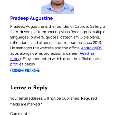
Pradeep Augustine
Pradeep Augustine is the founder of Catholic Gallery, a
faith-driven platform sharing Mass Readings in multiple
languages, prayers, quotes, catechism, Bible plans,
reflections, and other spiritual resources since 2013.
He manages the website and the official
Android
/
iOS
apps alongside his professional career (
Read his
story
). Stay connected with him on the official social
profiles below.
Follow Pradeep on Facebook
Follow Pradeep on Instagram
Follow Pradeep on X
Follow Pradeep on LinkedIn
Follow Pradeep on Pinterest
Subscribe to Pradeep’s Youtube Channel
Follow Pradeep on WordPress
Follow Pradeep on GitHub
Leave a Reply
Your email address will not be published.
Required
fields are marked
*
Comment
*