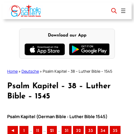
Skip
to
content
Download our App
Home
»
Deutsche
»
Psalm Kapitel – 38 – Luther Bible – 1545
Psalm Kapitel – 38 – Luther
Bible – 1545
Psalm Kapitel (German Bible : Luther Bible 1545)
..
..
..
◄
1
11
21
31
32
33
34
35