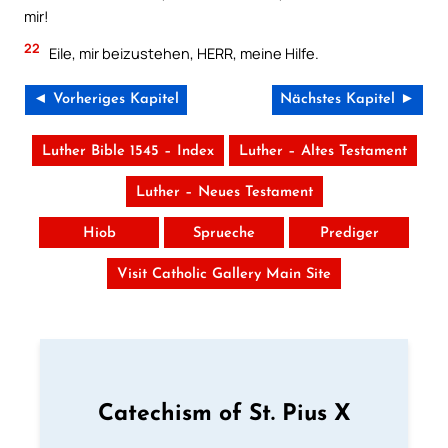
mir!
22
Eile, mir beizustehen, HERR, meine Hilfe.
◄ Vorheriges Kapitel
Nächstes Kapitel ►
Luther Bible 1545 – Index
Luther – Altes Testament
Luther – Neues Testament
Hiob
Sprueche
Prediger
Visit Catholic Gallery Main Site
Catechism of St. Pius X