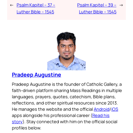
←
Psalm Kapitel – 37 –
Psalm Kapitel – 39 –
→
Luther Bible – 1545
Luther Bible – 1545
Pradeep Augustine
Pradeep Augustine is the founder of Catholic Gallery, a
faith-driven platform sharing Mass Readings in multiple
languages, prayers, quotes, catechism, Bible plans,
reflections, and other spiritual resources since 2013.
He manages the website and the official
Android
/
iOS
apps alongside his professional career (
Read his
story
). Stay connected with him on the official social
profiles below.