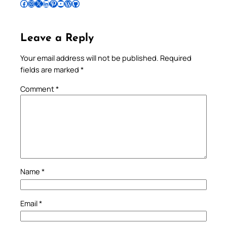
Follow Pradeep on Facebook
Follow Pradeep on Instagram
Follow Pradeep on X
Follow Pradeep on LinkedIn
Follow Pradeep on Pinterest
Subscribe to Pradeep’s Youtube Channel
Follow Pradeep on WordPress
Follow Pradeep on GitHub
Leave a Reply
Your email address will not be published.
Required
fields are marked
*
Comment
*
Name
*
Email
*