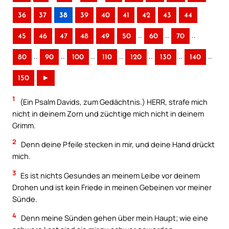
36
37
38
39
40
41
42
43
44
..
..
..
45
46
47
48
49
50
60
70
..
..
..
..
..
..
..
80
90
100
110
120
130
140
150
►
1
(Ein Psalm Davids, zum Gedächtnis.) HERR, strafe mich
nicht in deinem Zorn und züchtige mich nicht in deinem
Grimm.
2
Denn deine Pfeile stecken in mir, und deine Hand drückt
mich.
3
Es ist nichts Gesundes an meinem Leibe vor deinem
Drohen und ist kein Friede in meinen Gebeinen vor meiner
Sünde.
4
Denn meine Sünden gehen über mein Haupt; wie eine