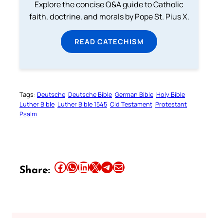
Explore the concise Q&A guide to Catholic
faith, doctrine, and morals by Pope St. Pius X.
READ CATECHISM
Tags:
Deutsche
Deutsche Bible
German Bible
Holy Bible
Luther Bible
Luther Bible 1545
Old Testament
Protestant
Psalm
Share this article on Facebook
Share this article on WhatsApp
Share this article on LinkedIn
Share this article on X
Share this article on Telegram
Email this Article
Share: