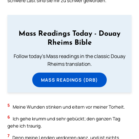
schwere Last sind sie mir zu schwer geworden.
Mass Readings Today - Douay
Rheims Bible
Follow today's Mass readings in the classic Douay
Rheims translation.
MASS READINGS (DRB)
5
Meine Wunden stinken und eitern vor meiner Torheit.
6
Ich gehe krumm und sehr gebückt; den ganzen Tag
gehe ich traurig.
7
Denn meine Lenden verdorren ganz, und ist nichts