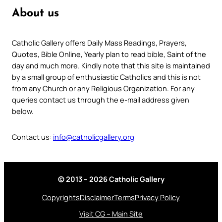
About us
Catholic Gallery offers Daily Mass Readings, Prayers,
Quotes, Bible Online, Yearly plan to read bible, Saint of the
day and much more. Kindly note that this site is maintained
by a small group of enthusiastic Catholics and this is not
from any Church or any Religious Organization. For any
queries contact us through the e-mail address given
below.
Contact us:
info@catholicgallery.org
© 2013 – 2026 Catholic Gallery
Copyrights
Disclaimer
Terms
Privacy Policy
Visit CG – Main Site