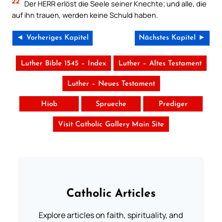
22
Der HERR erlöst die Seele seiner Knechte; und alle, die
auf ihn trauen, werden keine Schuld haben.
◄ Vorheriges Kapitel
Nächstes Kapitel ►
Luther Bible 1545 – Index
Luther – Altes Testament
Luther – Neues Testament
Hiob
Sprueche
Prediger
Visit Catholic Gallery Main Site
Catholic Articles
Explore articles on faith, spirituality, and