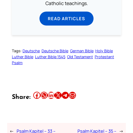
Catholic teachings.
READ ARTICLES
Tags:
Deutsche
Deutsche Bible
German Bible
Holy Bible
Luther Bible
Luther Bible 1545
Old Testament
Protestant
Psalm
Share this article on Facebook
Share this article on WhatsApp
Share this article on LinkedIn
Share this article on X
Share this article on Telegram
Email this Article
Share:
←
Psalm Kapitel – 33 –
Psalm Kapitel – 35 –
→