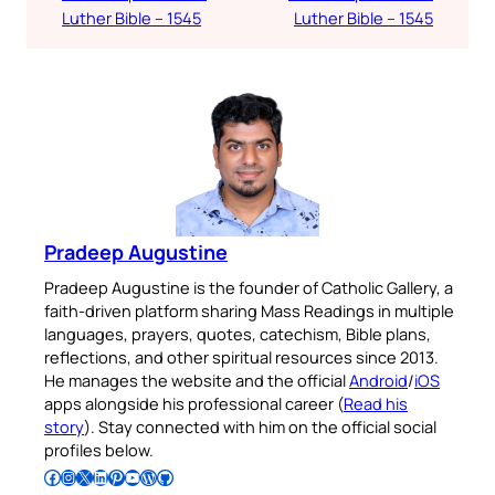
Luther Bible – 1545
Luther Bible – 1545
Pradeep Augustine
Pradeep Augustine is the founder of Catholic Gallery, a
faith-driven platform sharing Mass Readings in multiple
languages, prayers, quotes, catechism, Bible plans,
reflections, and other spiritual resources since 2013.
He manages the website and the official
Android
/
iOS
apps alongside his professional career (
Read his
story
). Stay connected with him on the official social
profiles below.
Follow Pradeep on Facebook
Follow Pradeep on Instagram
Follow Pradeep on X
Follow Pradeep on LinkedIn
Follow Pradeep on Pinterest
Subscribe to Pradeep’s Youtube Channel
Follow Pradeep on WordPress
Follow Pradeep on GitHub