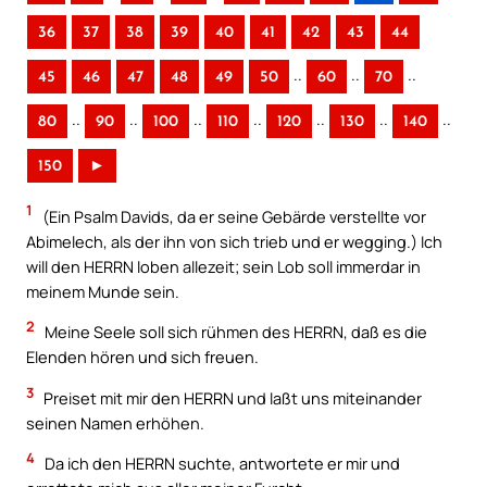
36
37
38
39
40
41
42
43
44
..
..
..
45
46
47
48
49
50
60
70
..
..
..
..
..
..
..
80
90
100
110
120
130
140
150
►
1
(Ein Psalm Davids, da er seine Gebärde verstellte vor
Abimelech, als der ihn von sich trieb und er wegging.) Ich
will den HERRN loben allezeit; sein Lob soll immerdar in
meinem Munde sein.
2
Meine Seele soll sich rühmen des HERRN, daß es die
Elenden hören und sich freuen.
3
Preiset mit mir den HERRN und laßt uns miteinander
seinen Namen erhöhen.
4
Da ich den HERRN suchte, antwortete er mir und