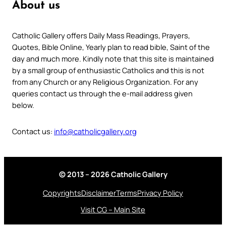
About us
Catholic Gallery offers Daily Mass Readings, Prayers,
Quotes, Bible Online, Yearly plan to read bible, Saint of the
day and much more. Kindly note that this site is maintained
by a small group of enthusiastic Catholics and this is not
from any Church or any Religious Organization. For any
queries contact us through the e-mail address given
below.
Contact us:
info@catholicgallery.org
© 2013 – 2026 Catholic Gallery
Copyrights
Disclaimer
Terms
Privacy Policy
Visit CG – Main Site