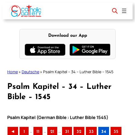
Skip
to
content
Download our App
Home
»
Deutsche
»
Psalm Kapitel – 34 – Luther Bible – 1545
Psalm Kapitel – 34 – Luther
Bible – 1545
Psalm Kapitel (German Bible : Luther Bible 1545)
..
..
..
◄
1
11
21
31
32
33
34
35