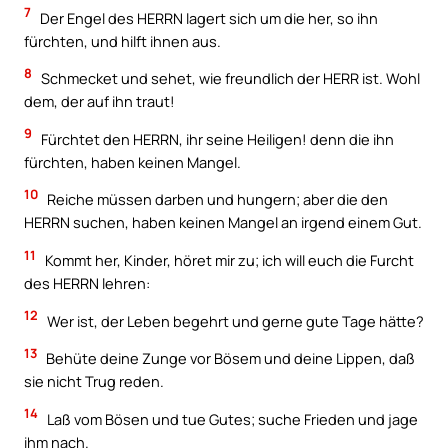
7
Der Engel des HERRN lagert sich um die her, so ihn
fürchten, und hilft ihnen aus.
8
Schmecket und sehet, wie freundlich der HERR ist. Wohl
dem, der auf ihn traut!
9
Fürchtet den HERRN, ihr seine Heiligen! denn die ihn
fürchten, haben keinen Mangel.
10
Reiche müssen darben und hungern; aber die den
HERRN suchen, haben keinen Mangel an irgend einem Gut.
11
Kommt her, Kinder, höret mir zu; ich will euch die Furcht
des HERRN lehren:
12
Wer ist, der Leben begehrt und gerne gute Tage hätte?
13
Behüte deine Zunge vor Bösem und deine Lippen, daß
sie nicht Trug reden.
14
Laß vom Bösen und tue Gutes; suche Frieden und jage
ihm nach.