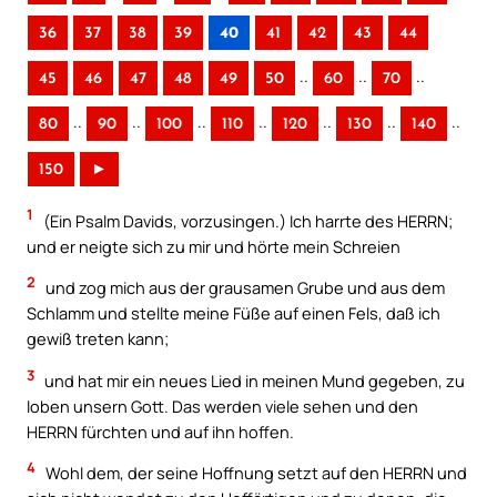
36
37
38
39
40
41
42
43
44
..
..
..
45
46
47
48
49
50
60
70
..
..
..
..
..
..
..
80
90
100
110
120
130
140
150
►
1
(Ein Psalm Davids, vorzusingen.) Ich harrte des HERRN;
und er neigte sich zu mir und hörte mein Schreien
2
und zog mich aus der grausamen Grube und aus dem
Schlamm und stellte meine Füße auf einen Fels, daß ich
gewiß treten kann;
3
und hat mir ein neues Lied in meinen Mund gegeben, zu
loben unsern Gott. Das werden viele sehen und den
HERRN fürchten und auf ihn hoffen.
4
Wohl dem, der seine Hoffnung setzt auf den HERRN und