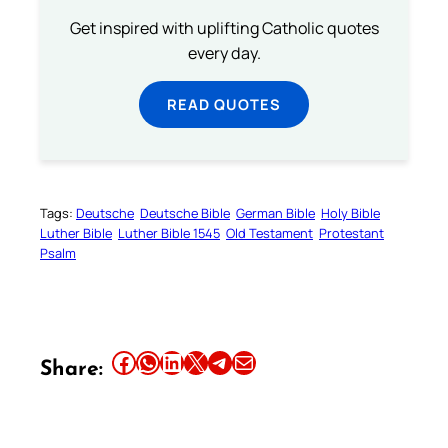
Get inspired with uplifting Catholic quotes
every day.
READ QUOTES
Tags:
Deutsche
Deutsche Bible
German Bible
Holy Bible
Luther Bible
Luther Bible 1545
Old Testament
Protestant
Psalm
Share this article on Facebook
Share this article on WhatsApp
Share this article on LinkedIn
Share this article on X
Share this article on Telegram
Email this Article
Share: