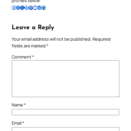
profiles below.
Follow Pradeep on Facebook
Follow Pradeep on Instagram
Follow Pradeep on X
Follow Pradeep on LinkedIn
Follow Pradeep on Pinterest
Subscribe to Pradeep’s Youtube Channel
Follow Pradeep on WordPress
Follow Pradeep on GitHub
Leave a Reply
Your email address will not be published.
Required
fields are marked
*
Comment
*
Name
*
Email
*