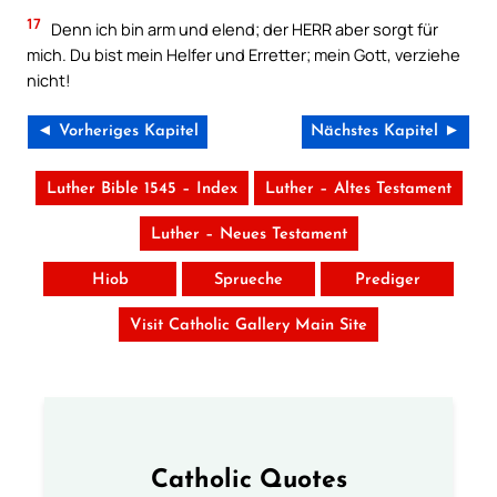
17
Denn ich bin arm und elend; der HERR aber sorgt für
mich. Du bist mein Helfer und Erretter; mein Gott, verziehe
nicht!
◄ Vorheriges Kapitel
Nächstes Kapitel ►
Luther Bible 1545 – Index
Luther – Altes Testament
Luther – Neues Testament
Hiob
Sprueche
Prediger
Visit Catholic Gallery Main Site
Catholic Quotes