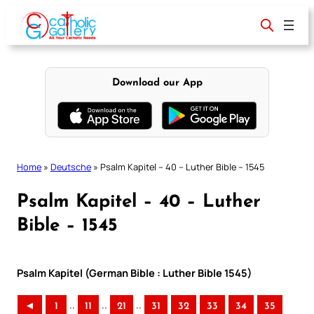
Skip
to
content
Download our App
Home
»
Deutsche
»
Psalm Kapitel – 40 – Luther Bible – 1545
Psalm Kapitel – 40 – Luther
Bible – 1545
Psalm Kapitel (German Bible : Luther Bible 1545)
..
..
..
◄
1
11
21
31
32
33
34
35