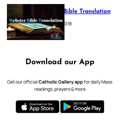
Webster Bible Translation
October 11, 2018
Download our App
Get our official
Catholic Gallery app
for daily Mass
readings, prayers & more