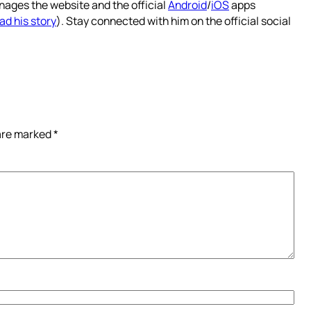
nages the website and the official
Android
/
iOS
apps
ad his story
). Stay connected with him on the official social
 are marked
*