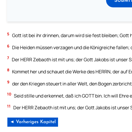
5
Gott ist bei ihr drinnen, darum wird sie fest bleiben; Gott 
6
Die Heiden müssen verzagen und die Königreiche fallen; 
7
Der HERR Zebaoth ist mit uns; der Gott Jakobs ist unser S
8
Kommet her und schauet die Werke des HERRN, der auf Er
9
der den Kriegen steuert in aller Welt, den Bogen zerbric
10
Seid stille und erkennet, daß ich GOTT bin. Ich will Ehre 
11
Der HERR Zebaoth ist mit uns; der Gott Jakobs ist unser 
◄ Vorheriges Kapitel