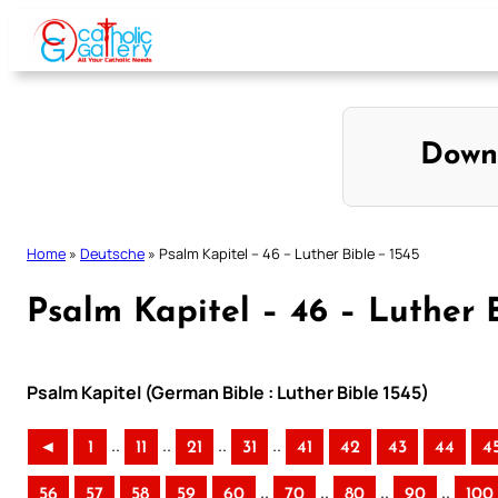
Skip
to
content
Down
Home
»
Deutsche
»
Psalm Kapitel – 46 – Luther Bible – 1545
Psalm Kapitel – 46 – Luther B
Psalm Kapitel (German Bible : Luther Bible 1545)
..
..
..
..
◄
1
11
21
31
41
42
43
44
4
..
..
..
..
56
57
58
59
60
70
80
90
100