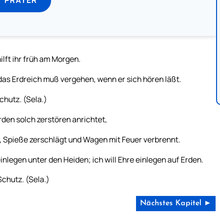
hilft ihr früh am Morgen.
das Erdreich muß vergehen, wenn er sich hören läßt.
chutz. (Sela.)
den solch zerstören anrichtet,
ht, Spieße zerschlägt und Wagen mit Feuer verbrennt.
einlegen unter den Heiden; ich will Ehre einlegen auf Erden.
Schutz. (Sela.)
Nächstes Kapitel ►