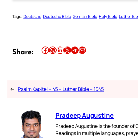
Tags:
Deutsche
Deutsche Bible
German Bible
Holy Bible
Luther Bib
Share this article on Facebook
Share this article on WhatsApp
Share this article on LinkedIn
Share this article on X
Share this article on Telegram
Email this Article
Share:
←
Psalm Kapitel – 45 – Luther Bible – 1545
Pradeep Augustine
Pradeep Augustine is the founder of C
Readings in multiple languages, praye