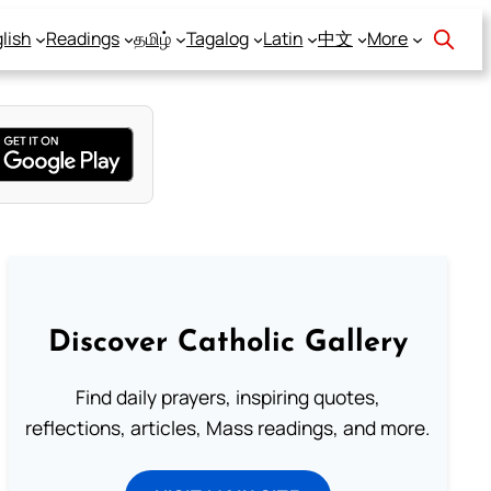
lish
Readings
தமிழ்
Tagalog
Latin
中文
More
Discover Catholic Gallery
Find daily prayers, inspiring quotes,
reflections, articles, Mass readings, and more.