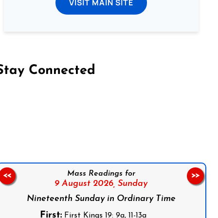
VISIT MAIN SITE
Stay Connected
on Facebook
Follow us on Instagram
Follow us on X
Subscribe to our YouTube Channel
Follow us on WhatsApp
Mass Readings for
<<
>>
9 August 2026,
Sunday
Nineteenth Sunday in Ordinary Time
First:
First Kings 19: 9a, 11-13a