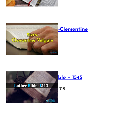
The Sixto-Clementine
Vulgate
July 12, 2025
Luther Bible – 1545
October 17, 2018