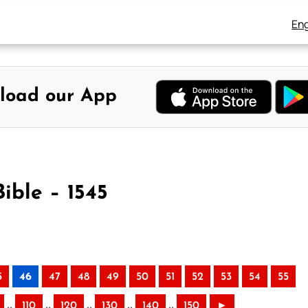
Eng
load our App
ible – 1545
5
46
47
48
49
50
51
52
53
54
55
..
..
..
..
..
110
120
130
140
150
►