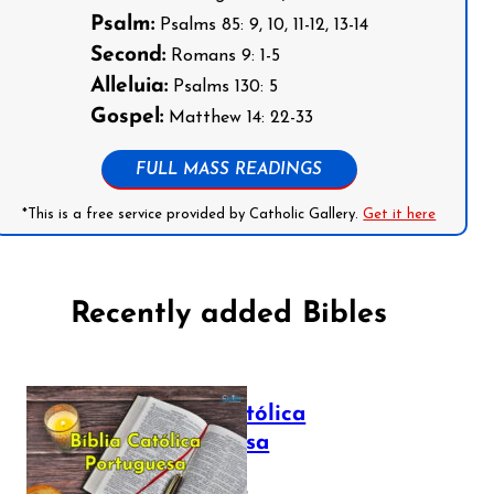
Psalm:
Psalms 85: 9, 10, 11-12, 13-14
Second:
Romans 9: 1-5
Alleluia:
Psalms 130: 5
Gospel:
Matthew 14: 22-33
FULL MASS READINGS
*This is a free service provided by Catholic Gallery.
Get it here
Recently added Bibles
Bíblia Católica
Portuguesa
July 16, 2025