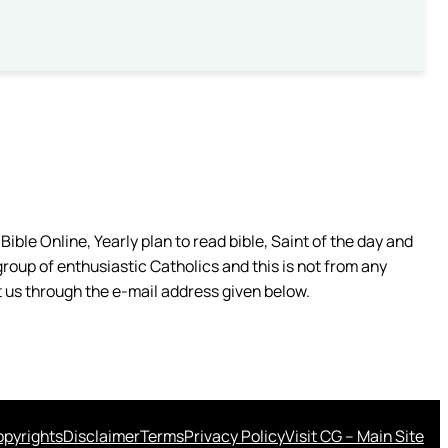
ible Online, Yearly plan to read bible, Saint of the day and
group of enthusiastic Catholics and this is not from any
 us through the e-mail address given below.
pyrights
Disclaimer
Terms
Privacy Policy
Visit CG – Main Site