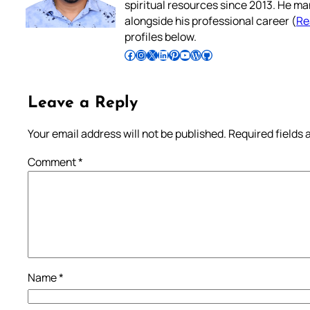
spiritual resources since 2013. He ma
alongside his professional career (
Re
profiles below.
Follow Pradeep on Facebook
Follow Pradeep on Instagram
Follow Pradeep on X
Follow Pradeep on LinkedIn
Follow Pradeep on Pinterest
Subscribe to Pradeep’s Youtube Channel
Follow Pradeep on WordPress
Follow Pradeep on GitHub
Leave a Reply
Your email address will not be published.
Required fields
Comment
*
Name
*