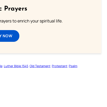
c Prayers
ayers to enrich your spiritual life.
Y NOW
le
Luther Bible 1545
Old Testament
Protestant
Psalm