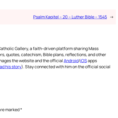
Psalm Kapitel – 20 – Luther Bible – 1545
→
atholic Gallery, a faith-driven platform sharing Mass
rs, quotes, catechism, Bible plans, reflections, and other
nages the website and the official
Android
/
iOS
apps
ad his story
). Stay connected with him on the official social
 are marked
*