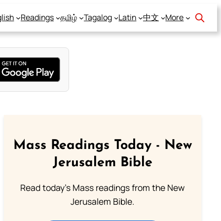
lish
Readings
தமிழ்
Tagalog
Latin
中文
More
Mass Readings Today - New
Jerusalem Bible
Read today's Mass readings from the New
Jerusalem Bible.