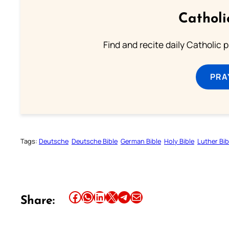
Catholi
Find and recite daily Catholic pr
PRA
Tags:
Deutsche
Deutsche Bible
German Bible
Holy Bible
Luther Bib
Share this article on Facebook
Share this article on WhatsApp
Share this article on LinkedIn
Share this article on X
Share this article on Telegram
Email this Article
Share: