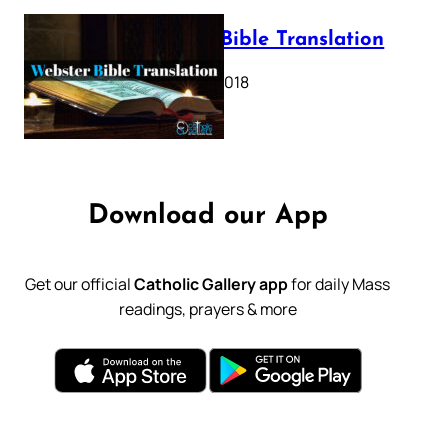
Webster Bible Translation
October 11, 2018
Download our App
Get our official
Catholic Gallery app
for daily Mass
readings, prayers & more