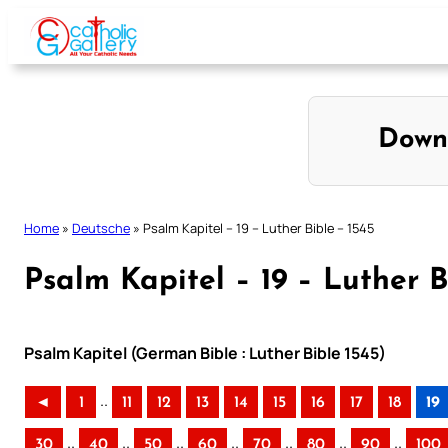
Skip
to
content
Down
Home
»
Deutsche
»
Psalm Kapitel – 19 – Luther Bible – 1545
Psalm Kapitel – 19 – Luther B
Psalm Kapitel (German Bible : Luther Bible 1545)
..
◄
1
11
12
13
14
15
16
17
18
19
..
..
..
..
..
..
..
30
40
50
60
70
80
90
100