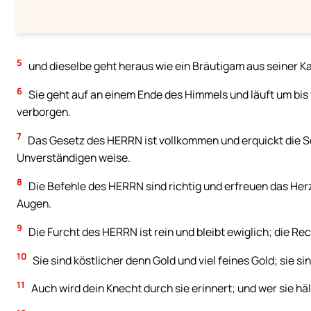
5
und dieselbe geht heraus wie ein Bräutigam aus seiner Ka
6
Sie geht auf an einem Ende des Himmels und läuft um bis w
verborgen.
7
Das Gesetz des HERRN ist vollkommen und erquickt die S
Unverständigen weise.
8
Die Befehle des HERRN sind richtig und erfreuen das Her
Augen.
9
Die Furcht des HERRN ist rein und bleibt ewiglich; die R
10
Sie sind köstlicher denn Gold und viel feines Gold; sie 
11
Auch wird dein Knecht durch sie erinnert; und wer sie häl