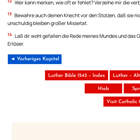
12
Wer kann merken, wie oft er fehlet? Verzeihe mir die ve
13
Bewahre auch deinen Knecht vor den Stolzen, daß sie nic
unschuldig bleiben großer Missetat.
14
Laß dir wohl gefallen die Rede meines Mundes und das G
Erlöser.
◄ Vorheriges Kapitel
Luther Bible 1545 – Index
Luther – Al
Hiob
Spr
Visit Catholic