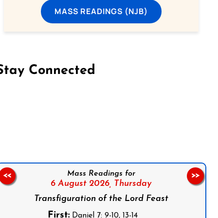
MASS READINGS (NJB)
Stay Connected
on Facebook
Follow us on Instagram
Follow us on X
Subscribe to our YouTube Channel
Follow us on WhatsApp
Mass Readings for
<<
>>
6 August 2026,
Thursday
Transfiguration of the Lord Feast
First:
Daniel 7: 9-10, 13-14