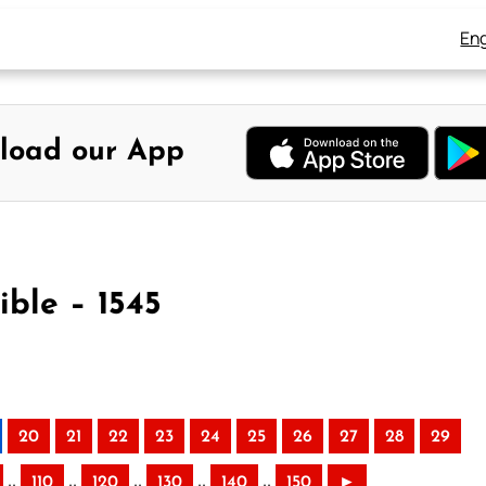
Eng
load our App
ible – 1545
20
21
22
23
24
25
26
27
28
29
..
..
..
..
..
110
120
130
140
150
►