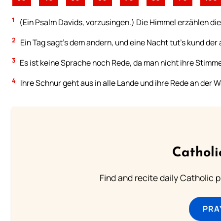
1
(Ein Psalm Davids, vorzusingen.) Die Himmel erzählen die
2
Ein Tag sagt’s dem andern, und eine Nacht tut’s kund der
3
Es ist keine Sprache noch Rede, da man nicht ihre Stimme
4
Ihre Schnur geht aus in alle Lande und ihre Rede an der 
Catholi
Find and recite daily Catholic pr
PRA