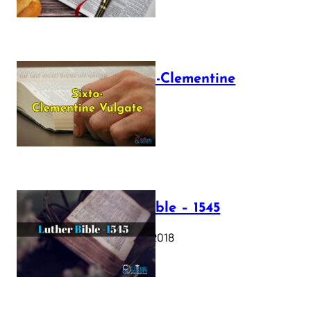
The Sixto-Clementine
Vulgate
July 12, 2025
Luther Bible – 1545
October 17, 2018