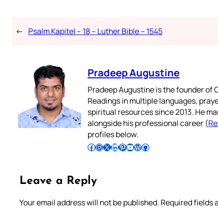
←
Psalm Kapitel – 18 – Luther Bible – 1545
Pradeep Augustine
Pradeep Augustine is the founder of C
Readings in multiple languages, praye
spiritual resources since 2013. He ma
alongside his professional career (
Re
profiles below.
Follow Pradeep on Facebook
Follow Pradeep on Instagram
Follow Pradeep on X
Follow Pradeep on LinkedIn
Follow Pradeep on Pinterest
Subscribe to Pradeep’s Youtube Channel
Follow Pradeep on WordPress
Follow Pradeep on GitHub
Leave a Reply
Your email address will not be published.
Required fields