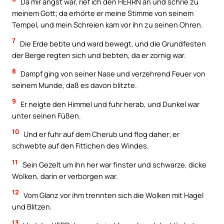
Da mir angst war, rief ich den HERRN an und schrie zu
meinem Gott; da erhörte er meine Stimme von seinem
Tempel, und mein Schreien kam vor ihn zu seinen Ohren.
7
Die Erde bebte und ward bewegt, und die Grundfesten
der Berge regten sich und bebten, da er zornig war.
8
Dampf ging von seiner Nase und verzehrend Feuer von
seinem Munde, daß es davon blitzte.
9
Er neigte den Himmel und fuhr herab, und Dunkel war
unter seinen Füßen.
10
Und er fuhr auf dem Cherub und flog daher; er
schwebte auf den Fittichen des Windes.
11
Sein Gezelt um ihn her war finster und schwarze, dicke
Wolken, darin er verborgen war.
12
Vom Glanz vor ihm trennten sich die Wolken mit Hagel
und Blitzen.
13