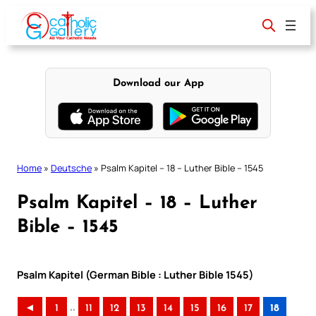
Skip
to
content
Download our App
Home
»
Deutsche
»
Psalm Kapitel – 18 – Luther Bible – 1545
Psalm Kapitel – 18 – Luther
Bible – 1545
Psalm Kapitel (German Bible : Luther Bible 1545)
..
◄
1
11
12
13
14
15
16
17
18