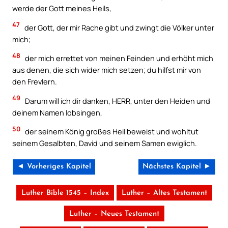
werde der Gott meines Heils,
47
der Gott, der mir Rache gibt und zwingt die Völker unter
mich;
48
der mich errettet von meinen Feinden und erhöht mich
aus denen, die sich wider mich setzen; du hilfst mir von
den Frevlern.
49
Darum will ich dir danken, HERR, unter den Heiden und
deinem Namen lobsingen,
50
der seinem König großes Heil beweist und wohltut
seinem Gesalbten, David und seinem Samen ewiglich.
◄ Vorheriges Kapitel
Nächstes Kapitel ►
Luther Bible 1545 – Index
Luther – Altes Testament
Luther – Neues Testament