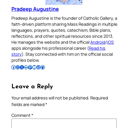
Pradeep Augustine
Pradeep Augustine is the founder of Catholic Gallery, a
faith-driven platform sharing Mass Readings in multiple
languages, prayers, quotes, catechism, Bible plans,
reflections, and other spiritual resources since 2013.
He manages the website and the official
Android
/
iOS
apps alongside his professional career (
Read his
story
). Stay connected with him on the official social
profiles below.
Follow Pradeep on Facebook
Follow Pradeep on Instagram
Follow Pradeep on X
Follow Pradeep on LinkedIn
Follow Pradeep on Pinterest
Subscribe to Pradeep’s Youtube Channel
Follow Pradeep on WordPress
Follow Pradeep on GitHub
Leave a Reply
Your email address will not be published.
Required
fields are marked
*
Comment
*