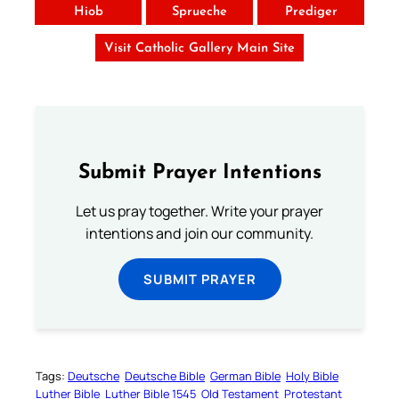
Hiob
Sprueche
Prediger
Visit Catholic Gallery Main Site
Submit Prayer Intentions
Let us pray together. Write your prayer
intentions and join our community.
SUBMIT PRAYER
Tags:
Deutsche
Deutsche Bible
German Bible
Holy Bible
Luther Bible
Luther Bible 1545
Old Testament
Protestant