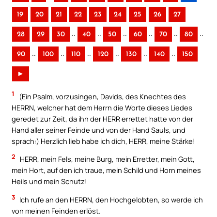
19
20
21
22
23
24
25
26
27
..
..
..
..
..
..
28
29
30
40
50
60
70
80
..
..
..
..
..
..
90
100
110
120
130
140
150
►
1
(Ein Psalm, vorzusingen, Davids, des Knechtes des
HERRN, welcher hat dem Herrn die Worte dieses Liedes
geredet zur Zeit, da ihn der HERR errettet hatte von der
Hand aller seiner Feinde und von der Hand Sauls, und
sprach:) Herzlich lieb habe ich dich, HERR, meine Stärke!
2
HERR, mein Fels, meine Burg, mein Erretter, mein Gott,
mein Hort, auf den ich traue, mein Schild und Horn meines
Heils und mein Schutz!
3
Ich rufe an den HERRN, den Hochgelobten, so werde ich
von meinen Feinden erlöst.