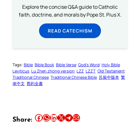
Explore the concise Q&A guide to Catholic
faith, doctrine, and morals by Pope St. Pius X.
READ CATECHISM
Tags:
Bible
Bible Book
Bible Verse
God’s Word
Holy Bible
Leviticus
Lu Zhen zhong version
LZZ
LZZT
Old Testament
Traditional Chinese
Traditional Chinese Bible
呂振中版本
繁
体中文
舊約全書
Share this article on Facebook
Share this article on WhatsApp
Share this article on LinkedIn
Share this article on X
Share this article on Telegram
Email this Article
Share: