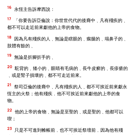
16
永恆主告訴摩西說：
17
「你要告訴亞倫說：你世世代代的後裔中﹑凡有殘疾的﹑
都不可以走近前來獻他的上帝的食物。
18
因為凡有殘疾的人﹑無論是瞎眼的﹑瘸腿的﹑塌鼻子的﹑
肢體有餘的﹑
19
無論是折腳折手的﹑
20
駝背的﹑矮小的﹑眼睛有毛病的﹑長牛皮癬的﹑長疹瘡的
﹑或是腎子損壞的﹑都不可走近前來。
21
祭司亞倫的後裔中﹑凡有殘疾的人﹑都不可挨近前來獻永
恆主的火祭；他有殘疾﹐他不可挨近前來獻他的上帝的食
物。
22
他的上帝的食物﹑無論是至聖的﹑或是聖的﹑他都可以
喫；
23
只是不可進到帷帳前﹐也不可挨近祭壇前﹐因為他有殘