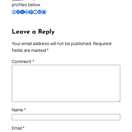
profiles below.
Follow Pradeep on Facebook
Follow Pradeep on Instagram
Follow Pradeep on X
Follow Pradeep on LinkedIn
Follow Pradeep on Pinterest
Subscribe to Pradeep’s Youtube Channel
Follow Pradeep on WordPress
Follow Pradeep on GitHub
Leave a Reply
Your email address will not be published.
Required
fields are marked
*
Comment
*
Name
*
Email
*