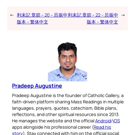
←
利未記 章節 – 20 – 呂振中
利未記 章節 – 22 – 呂振中
→
版本 – 繁体中文
版本 – 繁体中文
Pradeep Augustine
Pradeep Augustine is the founder of Catholic Gallery, a
faith-driven platform sharing Mass Readings in multiple
languages, prayers, quotes, catechism, Bible plans,
reflections, and other spiritual resources since 2013.
He manages the website and the official
Android
/
iOS
apps alongside his professional career (
Read his
story
). Stay connected with him on the official social