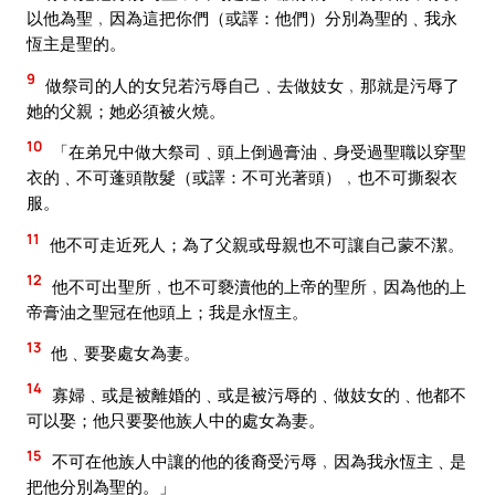
以他為聖﹐因為這把你們（或譯：他們）分別為聖的﹑我永
恆主是聖的。
9
做祭司的人的女兒若污辱自己﹑去做妓女﹐那就是污辱了
她的父親；她必須被火燒。
10
「在弟兄中做大祭司﹑頭上倒過膏油﹑身受過聖職以穿聖
衣的﹑不可蓬頭散髮（或譯：不可光著頭）﹐也不可撕裂衣
服。
11
他不可走近死人；為了父親或母親也不可讓自己蒙不潔。
12
他不可出聖所﹐也不可褻瀆他的上帝的聖所﹐因為他的上
帝膏油之聖冠在他頭上；我是永恆主。
13
他﹑要娶處女為妻。
14
寡婦﹑或是被離婚的﹑或是被污辱的﹑做妓女的﹑他都不
可以娶；他只要娶他族人中的處女為妻。
15
不可在他族人中讓的他的後裔受污辱﹐因為我永恆主﹑是
把他分別為聖的。」