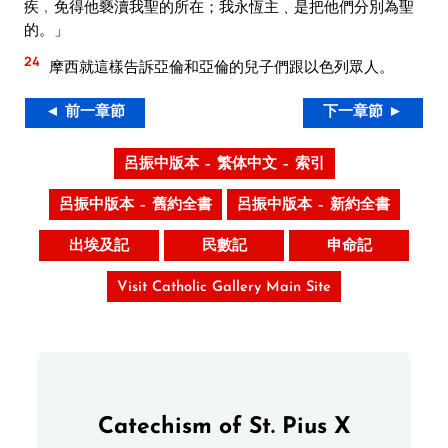
疾﹐免得他褻瀆我聖的所在；我永恆主﹑是把他們分別為聖
的。」
24
摩西就這樣告訴亞倫和亞倫的兒子們跟以色列眾人。
◄ 前一章節
下一章節 ►
呂振中版本 – 繁体中文 – 索引
呂振中版本 – 舊約全書
呂振中版本 – 新約全書
出埃及記
民數記
申命記
Visit Catholic Gallery Main Site
Catechism of St. Pius X