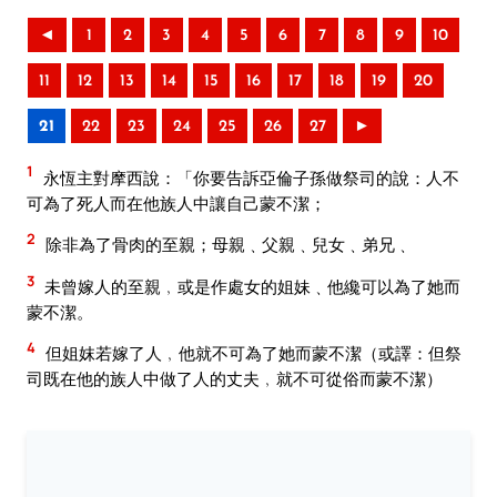
◄
1
2
3
4
5
6
7
8
9
10
11
12
13
14
15
16
17
18
19
20
21
22
23
24
25
26
27
►
1
永恆主對摩西說：「你要告訴亞倫子孫做祭司的說：人不
可為了死人而在他族人中讓自己蒙不潔；
2
除非為了骨肉的至親；母親﹑父親﹑兒女﹑弟兄﹑
3
未曾嫁人的至親﹐或是作處女的姐妹﹑他纔可以為了她而
蒙不潔。
4
但姐妺若嫁了人﹐他就不可為了她而蒙不潔（或譯：但祭
司既在他的族人中做了人的丈夫﹐就不可從俗而蒙不潔）