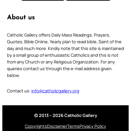
About us
Catholic Gallery offers Daily Mass Readings, Prayers,
Quotes, Bible Online, Yearly plan to read bible, Saint of the
day and much more. Kindly note that this site is maintained
by a small group of enthusiastic Catholics and this is not
from any Church or any Religious Organization. For any
queries contact us through the e-mail address given
below.
Contact us:
info@catholicgallery.org
© 2013 – 2026 Catholic Gallery
Copyrights
Disclaimer
Terms
Privacy Policy