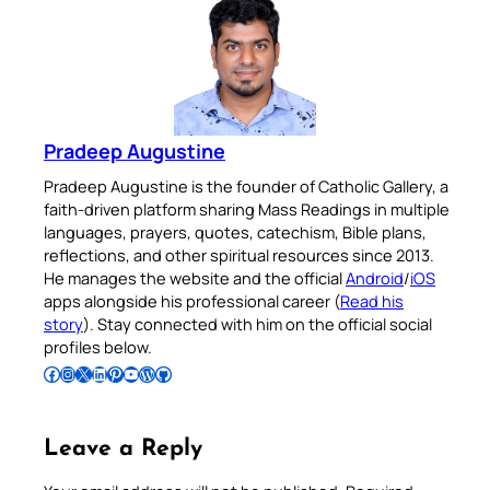
Pradeep Augustine
Pradeep Augustine is the founder of Catholic Gallery, a
faith-driven platform sharing Mass Readings in multiple
languages, prayers, quotes, catechism, Bible plans,
reflections, and other spiritual resources since 2013.
He manages the website and the official
Android
/
iOS
apps alongside his professional career (
Read his
story
). Stay connected with him on the official social
profiles below.
Follow Pradeep on Facebook
Follow Pradeep on Instagram
Follow Pradeep on X
Follow Pradeep on LinkedIn
Follow Pradeep on Pinterest
Subscribe to Pradeep’s Youtube Channel
Follow Pradeep on WordPress
Follow Pradeep on GitHub
Leave a Reply