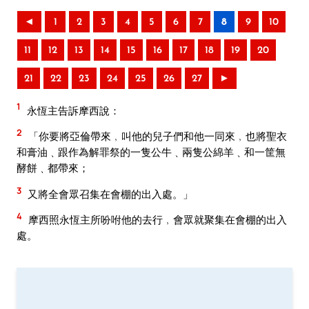
◄
1
2
3
4
5
6
7
8
9
10
11
12
13
14
15
16
17
18
19
20
21
22
23
24
25
26
27
►
1
永恆主告訴摩西說：
2
「你要將亞倫帶來﹐叫他的兒子們和他一同來﹐也將聖衣
和膏油﹑跟作為解罪祭的一隻公牛﹑兩隻公綿羊﹑和一筐無
酵餅﹑都帶來；
3
又將全會眾召集在會棚的出入處。」
4
摩西照永恆主所吩咐他的去行﹐會眾就聚集在會棚的出入
處。