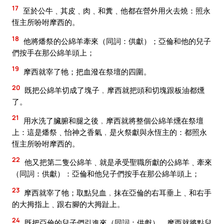
17
至於公牛﹑其皮﹑肉﹑和糞﹑他都在營外用火去燒：照永
恆主所吩咐摩西的。
18
他將燔祭的公綿羊牽來（同詞：供獻）；亞倫和他的兒子
們按手在那公綿羊頭上；
19
摩西就宰了牠；把血潑在祭壇的四圍。
20
既把公綿羊切成了塊子﹐摩西就把頭和切塊跟板油都燻
了。
21
用水洗了臟腑和腿之後﹐摩西就將整個公綿羊燻在祭壇
上：這是燔祭﹑怡神之香氣﹐是火祭獻與永恆主的：都照永
恆主所吩咐摩西的。
22
他又把第二隻公綿羊﹑就是承受聖職所獻的公綿羊﹑牽來
（同詞：供獻）：亞倫和他兒子們按手在那公綿羊頭上；
23
摩西就宰了牠；取點兒血﹐抹在亞倫的右耳垂上﹑和右手
的大拇指上﹑跟右腳的大拇趾上。
24
既把亞倫的兒子們引進來（同詞：供獻）﹐摩西就將點兒