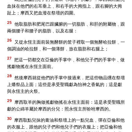
血抹在他們的右耳垂上﹑和右手的大拇指上﹑跟右腳的大拇
趾上；摩西又把血潑在祭壇的四圍。
25
他取脂肪和肥尾巴跟臟腑的一切脂肪﹑和肝的附屬物﹑跟
兩個腰子和腰子的脂肪﹑以及右腿：
26
又從永恆主面前裝無酵餅的筐子裡取一個無酵哈拉餅﹑一
個調油的哈拉餅﹑和一個薄餅﹐放在脂肪和右腿上；
27
把這一切都交在亞倫的手掌中﹑和他兒子們的手掌中﹑做
搖獻物搖在永恆主面前。
28
然後摩西就從他們的手掌中接過來﹐把這些物品燻在祭壇
上燔祭品上面；這些是承受聖職獻為怡神之香氣的；這是獻
與永恆主的火祭。
29
摩西取羊的胸做搖獻物搖在永恆主面前：這是承受聖職所
獻的公綿羊屬於摩西的分兒：照永恆主所吩咐摩西的。
30
摩西取點兒抹的膏油和祭壇上的一點兒血﹑彈在亞倫和他
的衣服上﹑跟他的兒子們和他兒子們的衣服上；把亞倫和他