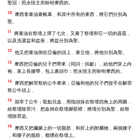
聖冠：照永恆主所吩咐摩西的。
10
摩西拿膏油膏帳幕﹑和其中所有的東西﹐將它們分別為
聖。
11
將膏油在祭壇上彈了七次﹐又膏了祭壇和它一切的器皿﹐
以及洗濯盆和盆座﹐將盆分別為聖。
12
他又把膏油倒在亞倫的頭上﹐膏立他﹐將他分別為聖。
13
摩西把亞倫的兒子們帶來（同詞：供獻）﹐給他們穿上內
袍﹐束上長腰帶﹐包上裹頭巾：照永恆主所吩咐摩西的。
14
摩西把解罪祭的公牛牽來；亞倫和他的兒子們按手在解罪
祭公牛頭上﹐
15
就宰了公牛；取點兒血﹐用指頭抹在祭壇四角上的周圍﹐
給祭壇除罪污﹐把血倒在祭壇腳那裡﹐將壇分別為聖﹐給祭
壇除罪染。
16
摩西又把臟腑上的一切脂肪﹑和肝上的附屬物﹑兩個腰子
﹑和腰子的脂肪﹑都燻在祭壇上。