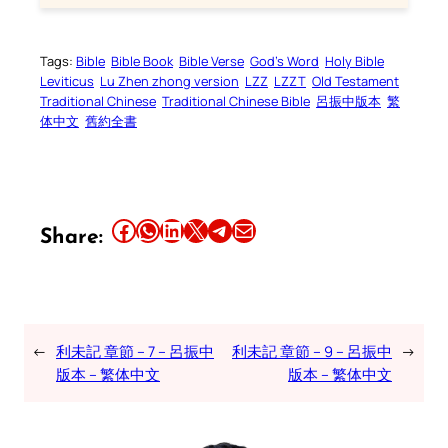
Tags:
Bible
Bible Book
Bible Verse
God’s Word
Holy Bible
Leviticus
Lu Zhen zhong version
LZZ
LZZT
Old Testament
Traditional Chinese
Traditional Chinese Bible
呂振中版本
繁
体中文
舊約全書
Share this article on Facebook
Share this article on WhatsApp
Share this article on LinkedIn
Share this article on X
Share this article on Telegram
Email this Article
Share:
←
利未記 章節 – 7 – 呂振中
利未記 章節 – 9 – 呂振中
→
版本 – 繁体中文
版本 – 繁体中文