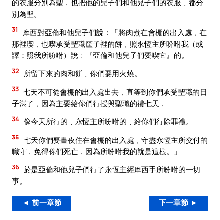
的衣服分別為聖﹐也把他的兒子們和他兒子們的衣服﹑都分
別為聖。
31
摩西對亞倫和他兒子們說：「將肉煮在會棚的出入處﹐在
那裡喫﹐也喫承受聖職筐子裡的餅﹐照永恆主所吩咐我（或
譯：照我所吩咐）說：『亞倫和他兒子們要喫它』的。
32
所留下來的肉和餅﹑你們要用火燒。
33
七天不可從會棚的出入處出去﹐直等到你們承受聖職的日
子滿了﹐因為主要給你們行授與聖職的禮七天﹐
34
像今天所行的﹑永恆主所吩咐的﹑給你們行除罪禮。
35
七天你們要晝夜住在會棚的出入處﹐守盡永恆主所交付的
職守﹐免得你們死亡﹐因為所吩咐我的就是這樣。」
36
於是亞倫和他兒子們行了永恆主經摩西手所吩咐的一切
事。
◄ 前一章節
下一章節 ►