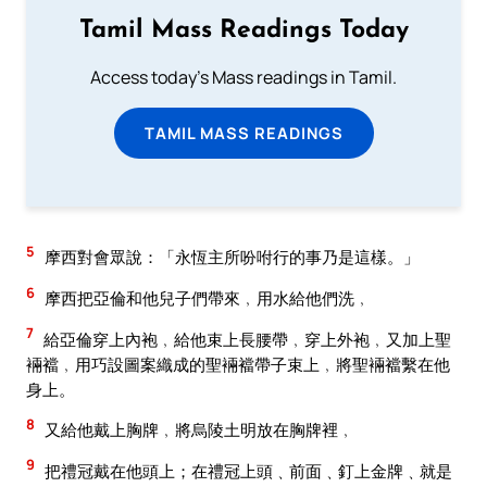
Tamil Mass Readings Today
Access today's Mass readings in Tamil.
TAMIL MASS READINGS
5
摩西對會眾說：「永恆主所吩咐行的事乃是這樣。」
6
摩西把亞倫和他兒子們帶來﹐用水給他們洗﹐
7
給亞倫穿上內袍﹐給他束上長腰帶﹐穿上外袍﹐又加上聖
裲襠﹐用巧設圖案織成的聖裲襠帶子束上﹐將聖裲襠繫在他
身上。
8
又給他戴上胸牌﹐將烏陵土明放在胸牌裡﹐
9
把禮冠戴在他頭上；在禮冠上頭﹑前面﹑釘上金牌﹑就是