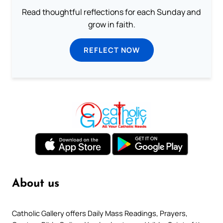
Read thoughtful reflections for each Sunday and
grow in faith.
REFLECT NOW
About us
Catholic Gallery offers Daily Mass Readings, Prayers,