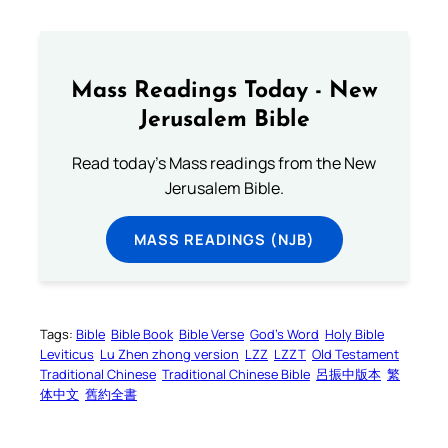
Mass Readings Today - New
Jerusalem Bible
Read today's Mass readings from the New
Jerusalem Bible.
MASS READINGS (NJB)
Tags:
Bible
Bible Book
Bible Verse
God’s Word
Holy Bible
Leviticus
Lu Zhen zhong version
LZZ
LZZT
Old Testament
Traditional Chinese
Traditional Chinese Bible
呂振中版本
繁
体中文
舊約全書