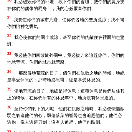
我必破毀你們的邱壇﹐砍下你們的香壇﹐把你們的屍身扔
在你們的偶像的屍身上；我的心必厭棄你們。
31
我要使你們的城市荒廢﹐使你們各地的聖所荒涼；我不聞
你們怡神之香氣。
32
我必使你們的國土荒涼﹐甚至你們的仇敵住在裡面的也驚
訝。
33
我必使你們四散於外國中﹐我必拔刀來追趕你們﹐你們的
地就荒涼﹐你們的城市就荒廢。
34
「那麼儘地荒涼的日子﹑儘你們在仇敵之地的時候﹑地總
是享受休息的；那時地必息耕﹐總是享受休息的。
35
儘地荒涼的日子﹑地總是得休息；這種休息是你們居住其
上的時候﹑在你們所有的休息年中﹑地所沒有休息過的。
36
至於你們剩下的人呢﹑他們在仇敵之地時﹑我必使怯懦餒
弱之氣進他們的心；飄蕩落葉的響聲也會追趕他們；他們必
逃跑﹑像人逃避刀劍；沒有人追趕﹐他們也跌倒。
37