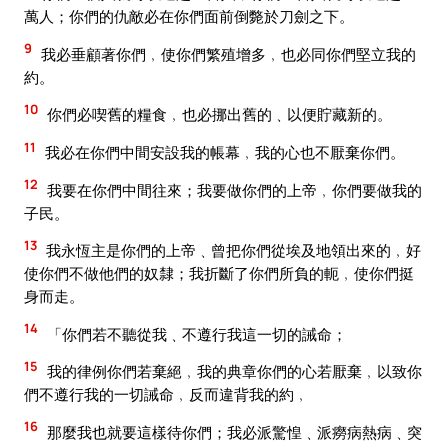
萬人；你們的仇敵必在你們面前倒斃於刀劍之下。
9
我必垂顧著你們﹐使你們繁殖增多﹐也必同你們堅立我的
約。
10
你們必喫舊的糧食﹐也必挪出舊的﹑以便貯藏新的。
11
我必在你們中間安設我的帳幕﹐我的心也不厭棄你們。
12
我要在你們中間往來；我要做你們的上帝﹐你們要做我的
子民。
13
我永恆主是你們的上帝﹑曾把你們從埃及地領出來的﹐好
使你們不做他們的奴隸；我折斷了你們所負的軛﹐使你們挺
身而走。
14
「你們若不聽從我﹑不遵行我這一切的誡命；
15
我的律例你們若棄絕﹐我的典章你們的心若厭棄﹐以致你
們不遵行我的一切誡命﹐反而違背我的約﹐
16
那麼我也就要這樣待你們；我必派驚惶﹑派癆病熱病﹑突