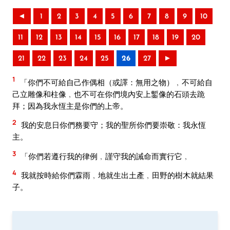
◄
1
2
3
4
5
6
7
8
9
10
11
12
13
14
15
16
17
18
19
20
21
22
23
24
25
26
27
►
1
「你們不可給自己作偶相（或譯：無用之物）﹐不可給自
己立雕像和柱像﹐也不可在你們境內安上鏨像的石頭去跪
拜；因為我永恆主是你們的上帝。
2
我的安息日你們務要守；我的聖所你們要崇敬：我永恆
主。
3
「你們若遵行我的律例﹐謹守我的誡命而實行它﹐
4
我就按時給你們霖雨﹐地就生出土產﹐田野的樹木就結果
子。