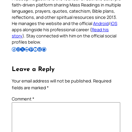
faith-driven platform sharing Mass Readings in multiple
languages, prayers, quotes, catechism, Bible plans,
reflections, and other spiritual resources since 2013.
He manages the website and the official
Android
/
iOS
apps alongside his professional career (
Read his
story
). Stay connected with him on the official social
profiles below.
Follow Pradeep on Facebook
Follow Pradeep on Instagram
Follow Pradeep on X
Follow Pradeep on LinkedIn
Follow Pradeep on Pinterest
Subscribe to Pradeep’s Youtube Channel
Follow Pradeep on WordPress
Follow Pradeep on GitHub
Leave a Reply
Your email address will not be published.
Required
fields are marked
*
Comment
*