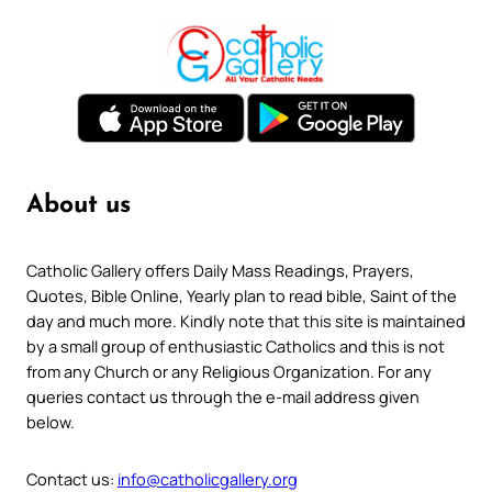
About us
Catholic Gallery offers Daily Mass Readings, Prayers,
Quotes, Bible Online, Yearly plan to read bible, Saint of the
day and much more. Kindly note that this site is maintained
by a small group of enthusiastic Catholics and this is not
from any Church or any Religious Organization. For any
queries contact us through the e-mail address given
below.
Contact us:
info@catholicgallery.org