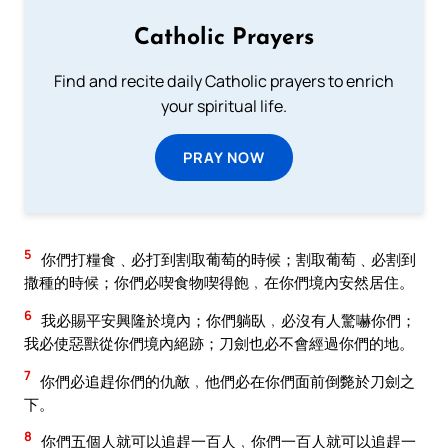
Catholic Prayers
Find and recite daily Catholic prayers to enrich
your spiritual life.
PRAY NOW
5
你們打糧食﹑必打到割取葡萄的時候；割取葡萄﹑必割到
撒種的時候；你們必喫食物喫得飽﹐在你們境內安然居住。
6
我必賜平安興隆於境內；你們躺臥﹐必沒有人驚嚇你們；
我必使惡獸從你們境內絕跡；刀劍也必不會經過你們的地。
7
你們必追趕你們的仇敵﹐他們必在你們面前倒斃於刀劍之
下。
8
你們五個人就可以追趕一百人﹐你們一百人就可以追趕一