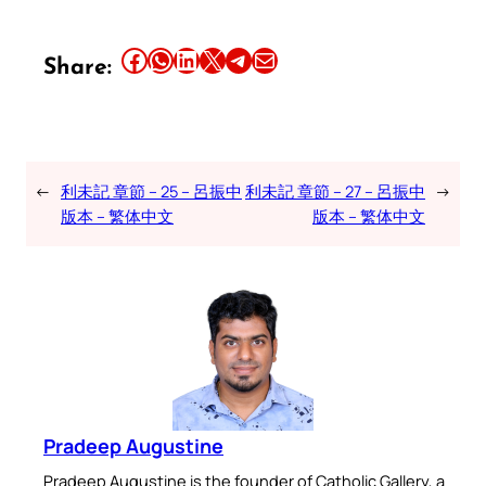
Share this article on Facebook
Share this article on WhatsApp
Share this article on LinkedIn
Share this article on X
Share this article on Telegram
Email this Article
Share:
←
利未記 章節 – 25 – 呂振中
利未記 章節 – 27 – 呂振中
→
版本 – 繁体中文
版本 – 繁体中文
Pradeep Augustine
Pradeep Augustine is the founder of Catholic Gallery, a