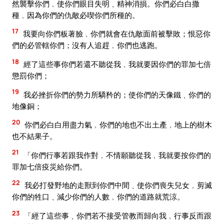
然襲擊你們﹐使你們眼目失明﹑精神消損。你們必白白撒
種﹐因為你們的仇敵必喫你們所種的。
17
我要向你們板著臉﹐你們就會在仇敵面前被擊敗；恨惡你
們的必管轄你們；沒有人追趕﹐你們也逃跑。
18
經了這些事你們若還不聽從我﹐我就要因你們的罪加七倍
懲罰你們；
19
我必挫折你們的勢力所驕矜的；使你們的天像鐵﹑你們的
地像銅；
20
你們必白白用盡力氣﹐你們的地也不出土產﹐地上的樹木
也不結果子。
21
「你們行事若跟我作對﹐不情願聽從我﹐我就要按你們的
罪加七倍疫災給你們。
22
我必打發野地的走獸到你們中間﹑使你們喪失兒女﹐剪滅
你們的牲口﹑減少你們的人數﹐你們的道路就荒涼。
23
「經了這些事﹑你們若不接受管教而歸向我﹐行事反而跟