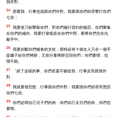
我作對﹐
24
那麼我﹑行事也就跟你們作對。我要因你們的罪擊打你們
七倍；
25
我要使刀劍擊殺你們﹐對你們施行背約的報罰。你們聚集
在你們的城內﹐我要打發瘟疫在你們中間﹐要將你們交在仇
敵手中。
26
我要折斷你們糧食的支杖；那時必有十個女人只在一個手
提爐子給你們烤餅﹐又按分量將餅交回你們；你們要喫﹐也
喫不飽。
27
「經了這樣的事﹑你們若還不聽從我﹐行事反而跟我作
對﹐
28
我就要發烈怒﹐行事跟你們作對；我要因你們的罪而懲罰
你們七倍。
29
你們必喫自己兒子們的肉﹐你們自己女兒們的肉﹑你們也
要喫。
30