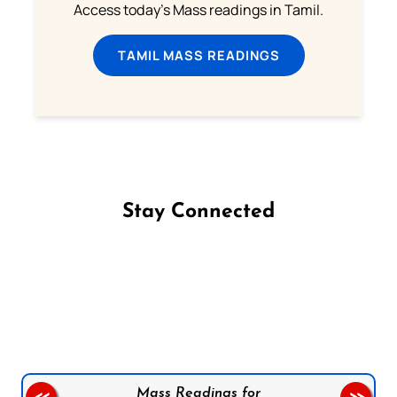
Access today's Mass readings in Tamil.
TAMIL MASS READINGS
Stay Connected
Follow us on Facebook
Follow us on Instagram
Follow us on X
Subscribe to our YouTube Channel
Follow us on WhatsApp
Mass Readings for
<<
>>