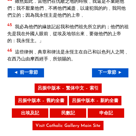
雖然如此﹐當他們在仇敵之地的時候﹑我還是不棄絕他
們；我不厭棄他們﹑不將他們滅盡﹑以違犯我的約﹑我同他
們立的；因為我永恆主是他們的上帝﹐
45
我必為他們的緣故記起我和他們祖先所立的約；他們的祖
先是我在外國人眼前﹑從埃及地領出來﹑要做他們的上帝
的：我永恆主。」
46
這些律例﹑典章和律法是永恆主在自己和以色列人之間﹑
在西乃山由摩西經手﹑所頒賜的。
◄ 前一章節
下一章節 ►
呂振中版本 – 繁体中文 – 索引
呂振中版本 – 舊約全書
呂振中版本 – 新約全書
出埃及記
民數記
申命記
Visit Catholic Gallery Main Site