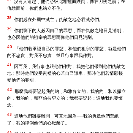
沒有人追趕﹑他們必彼此相撞而跌倒﹐像在刀劍之前；在
仇敵面前﹑你們也站立不住。
38
你們必在外國中滅亡；仇敵之地必吞滅你們。
39
你們剩下的人必因自己的罪愆﹑而在仇敵之地日見消削﹐
也必因他們的祖宗的罪愆而像他們日見消削。
40
「他們若承認自己的罪愆﹑和他們祖宗的罪愆﹑就是他們
的不忠實﹑對我不忠實﹑並且行事跟我作對。
41
因而我﹑我行事也跟他們作對﹐我把他們帶到他們仇敵之
地；那時他們沒受割禮的心若自己謙卑﹐那時他們若情願接
受他們的罪罰﹐
42
那麼我就要記起我的約﹑和雅各立的﹐我的約﹑和以撒立
的﹐我的約﹑和亞伯拉罕立的：我都要記起；這地我也要懷
念。
43
這地他們雖要離開﹐可真地因為──我的典章他們棄絕
了﹐我的律例他們的心厭棄了。
44