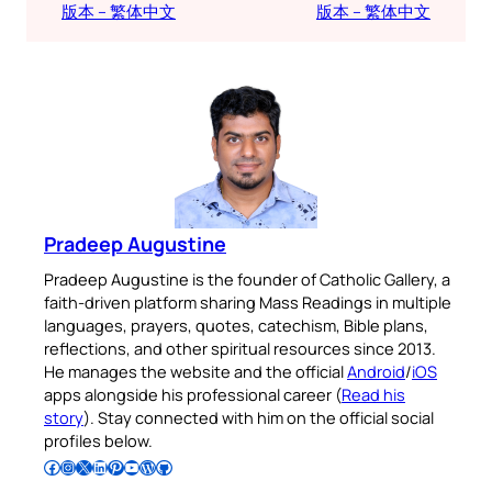
版本 – 繁体中文
版本 – 繁体中文
Pradeep Augustine
Pradeep Augustine is the founder of Catholic Gallery, a
faith-driven platform sharing Mass Readings in multiple
languages, prayers, quotes, catechism, Bible plans,
reflections, and other spiritual resources since 2013.
He manages the website and the official
Android
/
iOS
apps alongside his professional career (
Read his
story
). Stay connected with him on the official social
profiles below.
Follow Pradeep on Facebook
Follow Pradeep on Instagram
Follow Pradeep on X
Follow Pradeep on LinkedIn
Follow Pradeep on Pinterest
Subscribe to Pradeep’s Youtube Channel
Follow Pradeep on WordPress
Follow Pradeep on GitHub