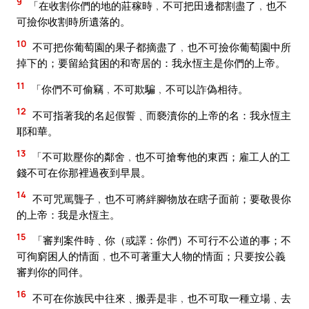
9
「在收割你們的地的莊稼時﹐不可把田邊都割盡了﹐也不
可撿你收割時所遺落的。
10
不可把你葡萄園的果子都摘盡了﹐也不可撿你葡萄園中所
掉下的；要留給貧困的和寄居的：我永恆主是你們的上帝。
11
「你們不可偷竊﹐不可欺騙﹐不可以詐偽相待。
12
不可指著我的名起假誓﹑而褻瀆你的上帝的名：我永恆主
耶和華。
13
「不可欺壓你的鄰舍﹐也不可搶奪他的東西；雇工人的工
錢不可在你那裡過夜到早晨。
14
不可咒罵聾子﹐也不可將絆腳物放在瞎子面前；要敬畏你
的上帝：我是永恆主。
15
「審判案件時﹑你（或譯：你們）不可行不公道的事；不
可徇窮困人的情面﹐也不可著重大人物的情面；只要按公義
審判你的同伴。
16
不可在你族民中往來﹑搬弄是非﹐也不可取一種立場﹑去