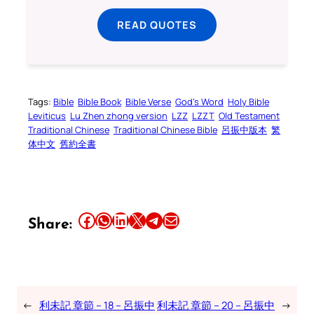
READ QUOTES
Tags:
Bible
Bible Book
Bible Verse
God’s Word
Holy Bible
Leviticus
Lu Zhen zhong version
LZZ
LZZT
Old Testament
Traditional Chinese
Traditional Chinese Bible
呂振中版本
繁
体中文
舊約全書
Share this article on Facebook
Share this article on WhatsApp
Share this article on LinkedIn
Share this article on X
Share this article on Telegram
Email this Article
Share:
←
利未記 章節 – 18 – 呂振中
利未記 章節 – 20 – 呂振中
→