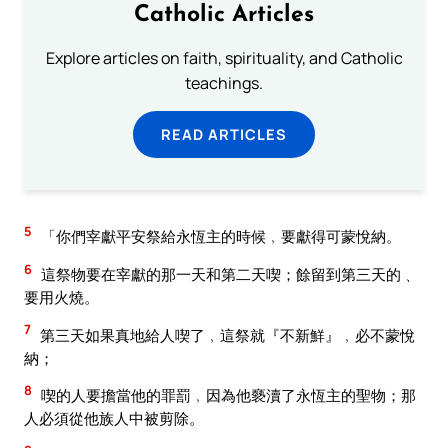
Catholic Articles
Explore articles on faith, spirituality, and Catholic
teachings.
READ ARTICLES
5
「你們宰獻平安祭給永恆主的時候﹐要獻得可蒙悅納。
6
這祭物要在宰獻的那一天和第二天喫；餘留到第三天的﹑
要用火燒。
7
第三天如果真地給人喫了﹐這祭就『不新鮮』﹐必不蒙悅
納；
8
喫的人要擔當他的罪罰﹐因為他褻瀆了永恆主的聖物；那
人必須從他族人中被剪除。