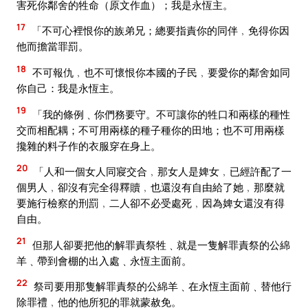
害死你鄰舍的牲命（原文作血）；我是永恆主。
17
「不可心裡恨你的族弟兄；總要指責你的同伴﹐免得你因
他而擔當罪罰。
18
不可報仇﹐也不可懷恨你本國的子民﹐要愛你的鄰舍如同
你自己：我是永恆主。
19
「我的條例﹑你們務要守。不可讓你的牲口和兩樣的種性
交而相配耦；不可用兩樣的種子種你的田地；也不可用兩樣
攙雜的料子作的衣服穿在身上。
20
「人和一個女人同寢交合﹐那女人是婢女﹐已經許配了一
個男人﹐卻沒有完全得釋贖﹐也還沒有自由給了她﹐那麼就
要施行檢察的刑罰﹐二人卻不必受處死﹐因為婢女還沒有得
自由。
21
但那人卻要把他的解罪責祭牲﹑就是一隻解罪責祭的公綿
羊﹑帶到會棚的出入處﹑永恆主面前。
22
祭司要用那隻解罪責祭的公綿羊﹑在永恆主面前﹑替他行
除罪禮﹐他的他所犯的罪就蒙赦免。