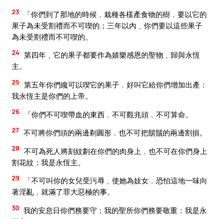
23
「你們到了那地的時候﹐栽種各樣產食物的樹﹐要以它的
果子為未受割禮而不可喫的；三年以內﹑你們要以這些果子
為未受割禮而不可喫的。
24
第四年﹑它的果子都要作為嬉樂感恩的聖物﹑歸與永恆
主。
25
第五年你們纔可以喫它的果子﹐好叫它給你們增加出產：
我永恆主是你們的上帝。
26
「你們不可喫帶血的東西﹐不可觀兆頭﹐不可算命。
27
不可將你們頭的兩邊剃圓形﹐也不可把鬍鬚的兩邊割損。
28
不可為死人將刻紋劃在你們的肉身上﹐也不可在你們身上
割花紋：我是永恆主。
29
「不可叫你的女兒受污辱﹑使她為妓女﹐恐怕這地一味向
著淫亂﹐就滿了罪大惡極的事。
30
我的安息日你們務要守；我的聖所你們務要敬重：我是永