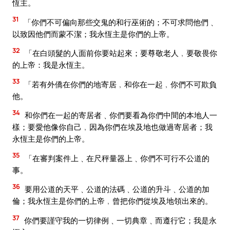
恆主。
31
「你們不可偏向那些交鬼的和行巫術的；不可求問他們﹑
以致因他們而蒙不潔；我永恆主是你們的上帝。
32
「在白頭髮的人面前你要站起來；要尊敬老人﹐要敬畏你
的上帝：我是永恆主。
33
「若有外僑在你們的地寄居﹐和你在一起﹐你們不可欺負
他。
34
和你們在一起的寄居者﹑你們要看為你們中間的本地人一
樣；要愛他像你自己﹐因為你們在埃及地也做過寄居者；我
永恆主是你們的上帝。
35
「在審判案件上﹑在尺秤量器上﹑你們不可行不公道的
事。
36
要用公道的天平﹑公道的法碼﹑公道的升斗﹑公道的加
倫；我永恆主是你們的上帝﹐曾把你們從埃及地領出來的。
37
你們要謹守我的一切律例﹑一切典章﹑而遵行它；我是永