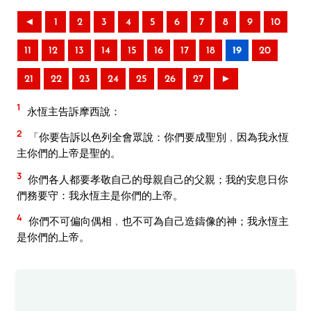
◄
1
2
3
4
5
6
7
8
9
10
11
12
13
14
15
16
17
18
19
20
21
22
23
24
25
26
27
►
1
永恆主告訴摩西說：
2
「你要告訴以色列全會眾說：你們要成聖別﹐因為我永恆
主你們的上帝是聖的。
3
你們各人都要孝敬自己的母親自己的父親；我的安息日你
們務要守：我永恆主是你們的上帝。
4
你們不可偏向偶相﹐也不可為自己造鑄像的神；我永恆主
是你們的上帝。