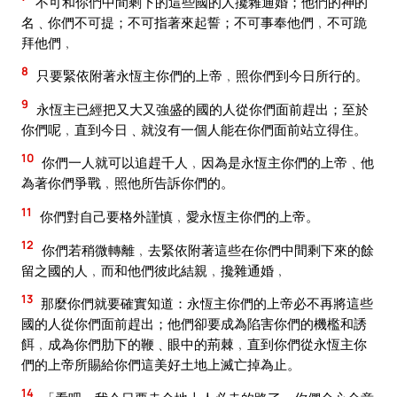
不可和你們中間剩下的這些國的人攙雜通婚；他們的神的
名﹑你們不可提；不可指著來起誓；不可事奉他們﹐不可跪
拜他們﹐
8
只要緊依附著永恆主你們的上帝﹐照你們到今日所行的。
9
永恆主已經把又大又強盛的國的人從你們面前趕出；至於
你們呢﹐直到今日﹑就沒有一個人能在你們面前站立得住。
10
你們一人就可以追趕千人﹐因為是永恆主你們的上帝﹑他
為著你們爭戰﹐照他所告訴你們的。
11
你們對自己要格外謹慎﹐愛永恆主你們的上帝。
12
你們若稍微轉離﹐去緊依附著這些在你們中間剩下來的餘
留之國的人﹐而和他們彼此結親﹐攙雜通婚﹐
13
那麼你們就要確實知道：永恆主你們的上帝必不再將這些
國的人從你們面前趕出；他們卻要成為陷害你們的機檻和誘
餌﹐成為你們肋下的鞭﹑眼中的荊棘﹐直到你們從永恆主你
們的上帝所賜給你們這美好土地上滅亡掉為止。
14