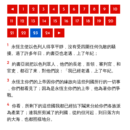
◄
1
2
3
4
5
6
7
8
9
10
11
12
13
14
15
16
17
18
19
20
21
22
23
24
►
1
永恆主使以色列人得享平靜﹑沒有受四圍任何仇敵的騷
擾。過了許多年日﹐約書亞也老邁﹐上了年紀；
2
約書亞就把以色列眾人﹑他們的長老﹑首領﹑審判官﹑和
官吏﹑都召了來﹐對他們說：「我已經老邁﹐上了年紀。
3
永恆主你們的上帝因你們的緣故向這些列國所行的一切事
﹑你們都看見了；因為是永恆主你們的上帝﹑他為著你們爭
戰。
4
你看﹐所剩下的這些國我都已經拈下鬮來分給你們各族派
為產業了；連我所剪滅了的列國﹐從約但河起﹐到日落方向
的大海﹐也都照樣地分。