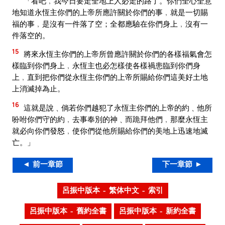
「看吧﹐我今日要走全地上人必走的路了。你們全心全意
地知道永恆主你們的上帝所應許關於你們的事﹐就是一切賜
福的事﹐是沒有一件落了空；全都應驗在你們身上﹐沒有一
件落空的。
15
將來永恆主你們的上帝所曾應許關於你們的各樣福氣會怎
樣臨到你們身上﹐永恆主也必怎樣使各樣禍患臨到你們身
上﹐直到把你們從永恆主你們的上帝所賜給你們這美好土地
上消滅掉為止。
16
這就是說﹑倘若你們越犯了永恆主你們的上帝的約﹑他所
吩咐你們守的約﹐去事奉別的神﹑而跪拜他們﹐那麼永恆主
就必向你們發怒﹐使你們從他所賜給你們的美地上迅速地滅
亡。」
◄ 前一章節
下一章節 ►
呂振中版本 – 繁体中文 – 索引
呂振中版本 – 舊約全書
呂振中版本 – 新約全書