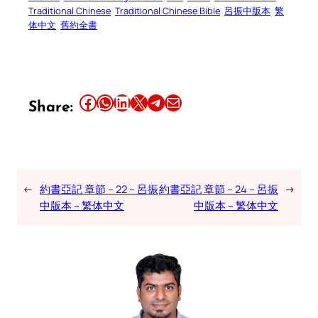
Traditional Chinese
Traditional Chinese Bible
呂振中版本
繁
体中文
舊約全書
Share this article on Facebook
Share this article on WhatsApp
Share this article on LinkedIn
Share this article on X
Share this article on Telegram
Email this Article
Share:
←
約書亞記 章節 – 22 – 呂振
約書亞記 章節 – 24 – 呂振
→
中版本 – 繁体中文
中版本 – 繁体中文