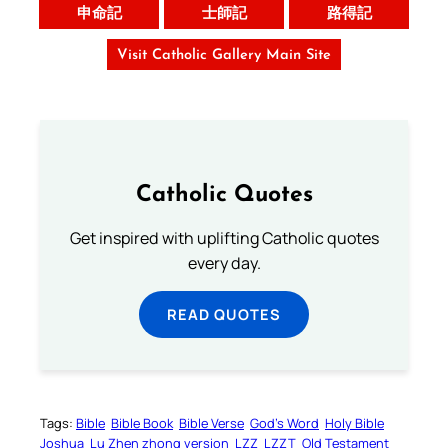
申命記
士師記
路得記
Visit Catholic Gallery Main Site
Catholic Quotes
Get inspired with uplifting Catholic quotes
every day.
READ QUOTES
Tags:
Bible
Bible Book
Bible Verse
God’s Word
Holy Bible
Joshua
Lu Zhen zhong version
LZZ
LZZT
Old Testament