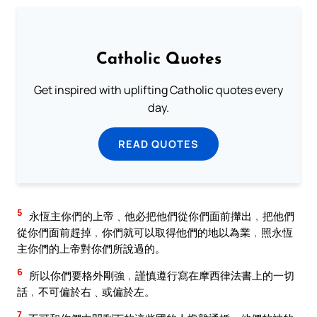
Catholic Quotes
Get inspired with uplifting Catholic quotes every
day.
READ QUOTES
5
永恆主你們的上帝﹑他必把他們從你們面前攆出﹐把他們
從你們面前趕掉﹐你們就可以取得他們的地以為業﹐照永恆
主你們的上帝對你們所說過的。
6
所以你們要格外剛強﹐謹慎遵行寫在摩西律法書上的一切
話﹐不可偏於右﹑或偏於左。
7