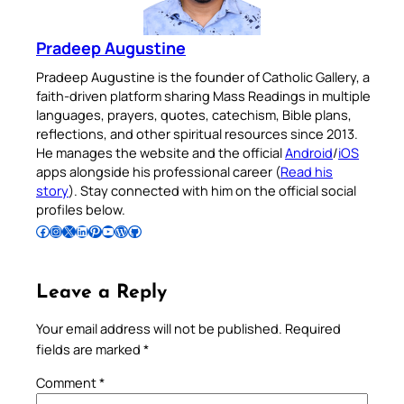
Pradeep Augustine
Pradeep Augustine is the founder of Catholic Gallery, a
faith-driven platform sharing Mass Readings in multiple
languages, prayers, quotes, catechism, Bible plans,
reflections, and other spiritual resources since 2013.
He manages the website and the official
Android
/
iOS
apps alongside his professional career (
Read his
story
). Stay connected with him on the official social
profiles below.
Follow Pradeep on Facebook
Follow Pradeep on Instagram
Follow Pradeep on X
Follow Pradeep on LinkedIn
Follow Pradeep on Pinterest
Subscribe to Pradeep’s Youtube Channel
Follow Pradeep on WordPress
Follow Pradeep on GitHub
Leave a Reply
Your email address will not be published.
Required
fields are marked
*
Comment
*