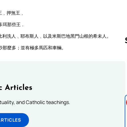
王﹑押煞王﹑
多珥那些王﹐
比利洗人﹑耶布斯人﹑以及米斯巴地黑門山根的希未人。
沙那麼多；並有極多馬匹和車輛。
Follow us 
c Articles
rituality, and Catholic teachings.
ARTICLES