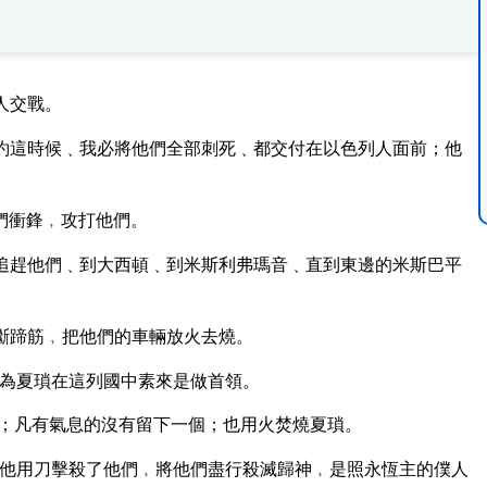
人交戰。
約這時候﹑我必將他們全部刺死﹑都交付在以色列人面前；他
們衝鋒﹐攻打他們。
追趕他們﹑到大西頓﹑到米斯利弗瑪音﹑直到東邊的米斯巴平
斷蹄筋﹐把他們的車輛放火去燒。
為夏瑣在這列國中素來是做首領。
；凡有氣息的沒有留下一個；也用火焚燒夏瑣。
他用刀擊殺了他們﹐將他們盡行殺滅歸神﹐是照永恆主的僕人