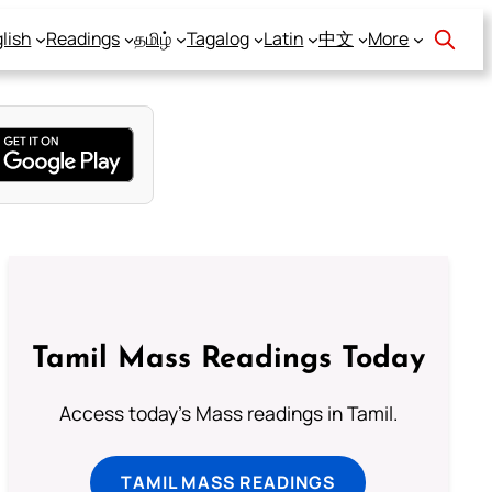
lish
Readings
தமிழ்
Tagalog
Latin
中文
More
Tamil Mass Readings Today
Access today's Mass readings in Tamil.
TAMIL MASS READINGS