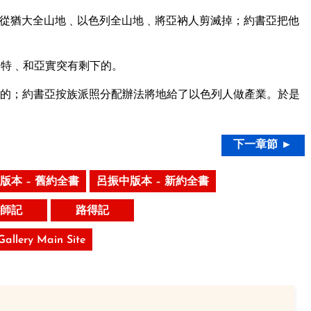
從猶大全山地﹑以色列全山地﹑將亞衲人剪滅掉；約書亞把他
迦特﹑和亞實突有剩下的。
的；約書亞按族派照分配辦法將地給了以色列人做產業。於是
下一章節 ►
版本 – 舊約全書
呂振中版本 – 新約全書
師記
路得記
 Gallery Main Site