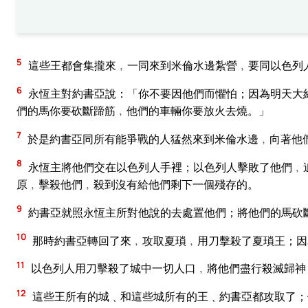
5
這些王都會集攏來﹐一同來到米倫水邊紮營﹐要同以色列
6
永恆主對約書亞說：「你不要因他們而懼怕；因為明天大
們的馬你要砍斷蹄筋﹐他們的車輛你要放火去燒。」
7
於是約書亞同所有能爭戰的人猛然來到米倫水邊﹐向著他
8
永恆主將他們交在以色列人手裡；以色列人擊敗了他們﹐
原﹐擊殺他們﹐殺到沒有給他們剩下一個殘存的。
9
約書亞就照永恆主所對他說的去處置他們；將他們的馬砍
10
那時約書亞轉回了來﹐攻取夏瑣﹐用刀擊殺了夏瑣王；因
11
以色列人用刀擊殺了城中一切人口﹐將他們盡行殺滅歸神
12
這些王所有的城﹑和這些城所有的王﹑約書亞都攻取了；