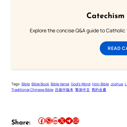
Catechism 
Explore the concise Q&A guide to Catholic f
READ C
Tags:
Bible
Bible Book
Bible Verse
God’s Word
Holy Bible
Joshua
L
Traditional Chinese Bible
呂振中版本
繁体中文
舊約全書
Share this article on Facebook
Share this article on WhatsApp
Share this article on LinkedIn
Share this article on X
Share this article on Telegram
Email this Article
Share: