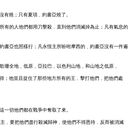
沒有燒；只有夏瑣﹑約書亞燒了。
所有的人他們都用刀擊殺﹐直到他們消滅掉為止；凡有氣息的
約書亞也照樣行；凡永恆主所吩咐摩西的﹑約書亞沒有一件遍
歌珊全地﹑低原﹑亞拉巴﹑以色列山地﹑和山地之低原﹑
得；他並且捉住了那些地方所有的王﹐擊打他們﹐把他們處
這一切他們都在戰爭中奪取了來。
主﹐要把他們盡行殺滅歸神﹐使他們不得恩待﹐反而被消滅