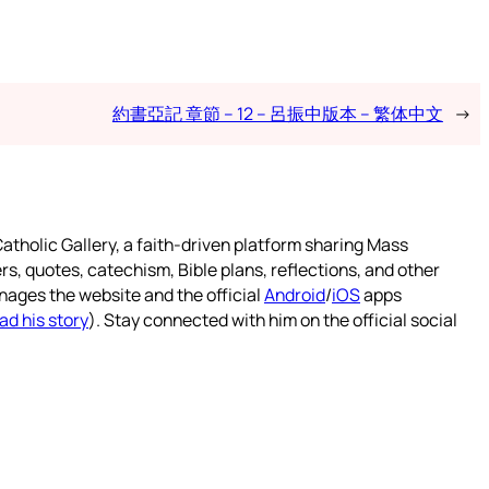
約書亞記 章節 – 12 – 呂振中版本 – 繁体中文
→
atholic Gallery, a faith-driven platform sharing Mass
rs, quotes, catechism, Bible plans, reflections, and other
nages the website and the official
Android
/
iOS
apps
ad his story
). Stay connected with him on the official social