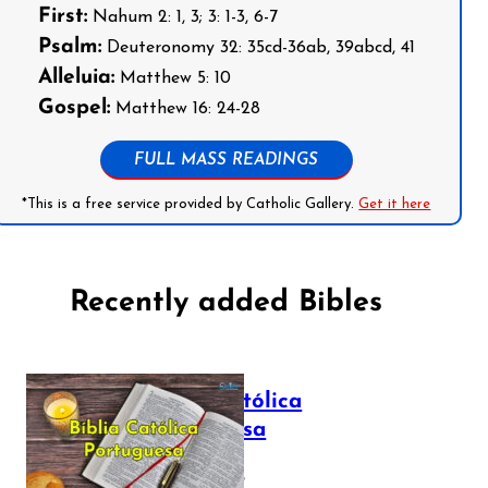
First:
Nahum 2: 1, 3; 3: 1-3, 6-7
Psalm:
Deuteronomy 32: 35cd-36ab, 39abcd, 41
Alleluia:
Matthew 5: 10
Gospel:
Matthew 16: 24-28
FULL MASS READINGS
*This is a free service provided by Catholic Gallery.
Get it here
Recently added Bibles
Bíblia Católica
Portuguesa
July 16, 2025