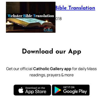
Webster Bible Translation
October 11, 2018
Download our App
Get our official
Catholic Gallery app
for daily Mass
readings, prayers & more