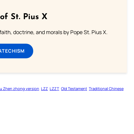
of St. Pius X
aith, doctrine, and morals by Pope St. Pius X.
ATECHISM
u Zhen zhong version
LZZ
LZZT
Old Testament
Traditional Chinese