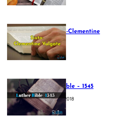
The Sixto-Clementine
Vulgate
July 12, 2025
Luther Bible – 1545
October 17, 2018