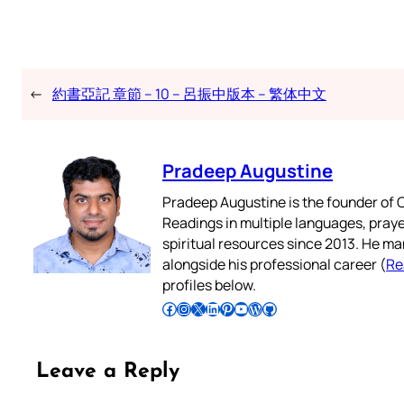
←
約書亞記 章節 – 10 – 呂振中版本 – 繁体中文
Pradeep Augustine
Pradeep Augustine is the founder of C
Readings in multiple languages, praye
spiritual resources since 2013. He ma
alongside his professional career (
Re
profiles below.
Follow Pradeep on Facebook
Follow Pradeep on Instagram
Follow Pradeep on X
Follow Pradeep on LinkedIn
Follow Pradeep on Pinterest
Subscribe to Pradeep’s Youtube Channel
Follow Pradeep on WordPress
Follow Pradeep on GitHub
Leave a Reply