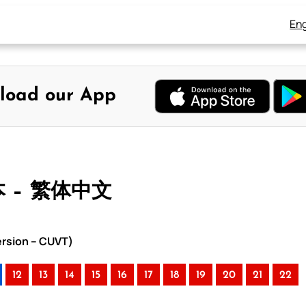
Eng
load our App
本 – 繁体中文
rsion – CUVT)
12
13
14
15
16
17
18
19
20
21
22