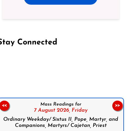
Stay Connected
on Facebook
Follow us on Instagram
Follow us on X
Subscribe to our YouTube Channel
Follow us on WhatsApp
Mass Readings for
<<
>>
7 August 2026,
Friday
Ordinary Weekday/ Sixtus II, Pope, Martyr, and
Companions, Martyrs/ Cajetan, Priest