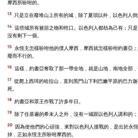
摩西所吩咐的。
13
只是立在廢堆山上所有的城﹑除了夏瑣以外﹑以色列人倒
14
這些城所有被掠之物和牲口。以色列人都劫為己有；只是
沒有剩下一個。
15
永恆主怎樣吩咐他的僕人摩西﹐摩西就怎樣吩咐約書亞；
廢而不行的。
16
這樣﹐約書亞奪取了那一帶全地﹑就是山地﹑南地全部﹑
17
從爬上西珥的哈拉山﹑直到黑門山下利巴嫩平原的巴力迦
死。
18
約書亞和眾王作戰了許多年日。
19
除了住基遍的希未人之外﹑沒有一城跟以色列人講和的；
20
因為使他們的心頑強﹑來對以色列人接戰的﹑是出於永恆
掉﹐正如永恆主所吩咐摩西的。