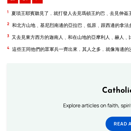
1
夏瑣王耶賓聽見了﹐就打發人去見瑪頓王約巴﹑去見伸崙
2
和北方山地﹑基尼烈南邊的亞拉巴﹑低原﹑跟西邊的拿法
3
又去見東方西方的迦南人﹑和在山地的亞摩利人﹑赫人﹑
4
這些王同他們的眾軍兵一齊出來﹐其人之多﹐就像海邊的
Catholi
Explore articles on faith, spi
READ 