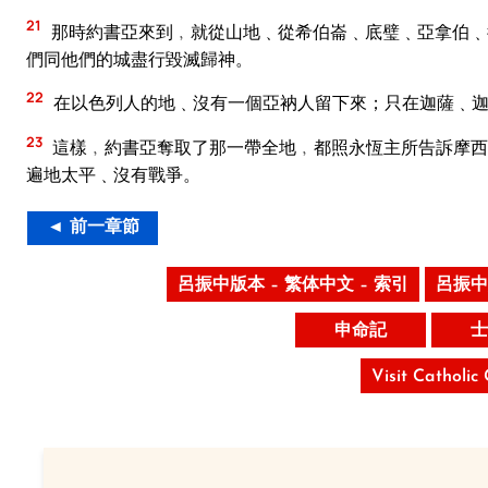
21
那時約書亞來到﹐就從山地﹑從希伯崙﹑底璧﹑亞拿伯﹑
們同他們的城盡行毀滅歸神。
22
在以色列人的地﹑沒有一個亞衲人留下來；只在迦薩﹑
23
這樣﹐約書亞奪取了那一帶全地﹐都照永恆主所告訴摩西
遍地太平﹑沒有戰爭。
◄ 前一章節
呂振中版本 – 繁体中文 – 索引
呂振中
申命記
士
Visit Catholic