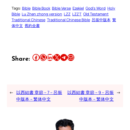
Tags:
Bible
Bible Book
Bible Verse
Ezekiel
God’s Word
Holy
Bible
Lu Zhen zhong version
LZZ
LZZT
Old Testament
Traditional Chinese
Traditional Chinese Bible
呂振中版本
繁
体中文
舊約全書
Share this article on Facebook
Share this article on WhatsApp
Share this article on LinkedIn
Share this article on X
Share this article on Telegram
Email this Article
Share:
←
以西結書 章節 – 7 – 呂振
以西結書 章節 – 9 – 呂振
→
中版本 – 繁体中文
中版本 – 繁体中文