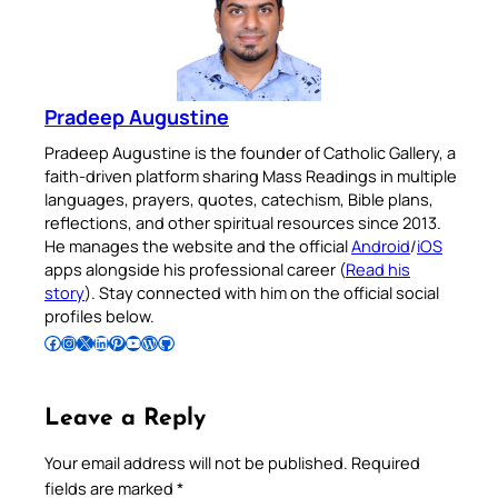
Pradeep Augustine
Pradeep Augustine is the founder of Catholic Gallery, a
faith-driven platform sharing Mass Readings in multiple
languages, prayers, quotes, catechism, Bible plans,
reflections, and other spiritual resources since 2013.
He manages the website and the official
Android
/
iOS
apps alongside his professional career (
Read his
story
). Stay connected with him on the official social
profiles below.
Follow Pradeep on Facebook
Follow Pradeep on Instagram
Follow Pradeep on X
Follow Pradeep on LinkedIn
Follow Pradeep on Pinterest
Subscribe to Pradeep’s Youtube Channel
Follow Pradeep on WordPress
Follow Pradeep on GitHub
Leave a Reply
Your email address will not be published.
Required
fields are marked
*