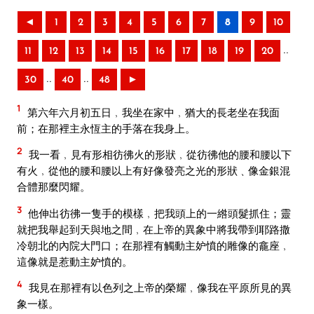
◄
1
2
3
4
5
6
7
8
9
10
..
11
12
13
14
15
16
17
18
19
20
..
..
30
40
48
►
1
第六年六月初五日﹐我坐在家中﹐猶大的長老坐在我面
前；在那裡主永恆主的手落在我身上。
2
我一看﹐見有形相彷彿火的形狀﹐從彷彿他的腰和腰以下
有火﹐從他的腰和腰以上有好像發亮之光的形狀﹑像金銀混
合體那麼閃耀。
3
他伸出彷彿一隻手的模樣﹐把我頭上的一綹頭髮抓住；靈
就把我舉起到天與地之間﹐在上帝的異象中將我帶到耶路撒
冷朝北的內院大門口；在那裡有觸動主妒憤的雕像的龕座﹐
這像就是惹動主妒憤的。
4
我見在那裡有以色列之上帝的榮耀﹐像我在平原所見的異
象一樣。