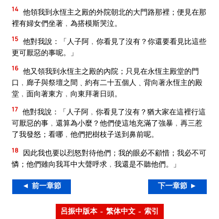
14
他領我到永恆主之殿的外院朝北的大門路那裡；便見在那
裡有婦女們坐著﹐為搭模斯哭泣。
15
他對我說：「人子阿﹐你看見了沒有？你還要看見比這些
更可厭惡的事呢。」
16
他又領我到永恆主之殿的內院；只見在永恆主殿堂的門
口﹐廊子與祭壇之間﹑約有二十五個人﹑背向著永恆主的殿
堂﹐面向著東方﹐向東拜著日頭。
17
他對我說：「人子阿﹐你看見了沒有？猶大家在這裡行這
可厭惡的事﹐還算為小麼？他們使這地充滿了強暴﹐再三惹
了我發怒；看哪﹐他們把樹枝子送到鼻前呢。
18
因此我也要以烈怒對待他們；我的眼必不顧惜；我必不可
憐；他們雖向我耳中大聲呼求﹐我還是不聽他們。」
◄ 前一章節
下一章節 ►
呂振中版本 – 繁体中文 – 索引