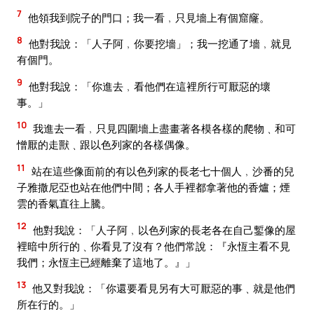
7
他領我到院子的門口；我一看﹐只見墻上有個窟窿。
8
他對我說：「人子阿﹐你要挖墻」；我一挖通了墻﹐就見
有個門。
9
他對我說：「你進去﹐看他們在這裡所行可厭惡的壞
事。」
10
我進去一看﹐只見四圍墻上盡畫著各模各樣的爬物﹑和可
憎厭的走獸﹑跟以色列家的各樣偶像。
11
站在這些像面前的有以色列家的長老七十個人﹐沙番的兒
子雅撒尼亞也站在他們中間；各人手裡都拿著他的香爐；煙
雲的香氣直往上騰。
12
他對我說：「人子阿﹐以色列家的長老各在自己鏨像的屋
裡暗中所行的﹑你看見了沒有？他們常說：『永恆主看不見
我們；永恆主已經離棄了這地了。』」
13
他又對我說：「你還要看見另有大可厭惡的事﹑就是他們
所在行的。」