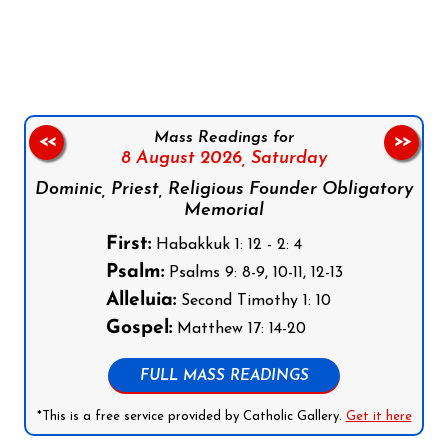
Follow us on Facebook
Follow us on Instagram
Follow us on X
Subscribe to our YouTube Channel
Follow us on WhatsApp
Mass Readings for
<<
>>
8 August 2026,
Saturday
Dominic, Priest, Religious Founder Obligatory
Memorial
First:
Habakkuk 1: 12 - 2: 4
Psalm:
Psalms 9: 8-9, 10-11, 12-13
Alleluia:
Second Timothy 1: 10
Gospel:
Matthew 17: 14-20
FULL MASS READINGS
*This is a free service provided by Catholic Gallery.
Get it here