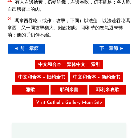
20
有人右邊搶奪，仍受飢餓，左邊吞吃，仍不飽足；各人吃
自己膀臂上的肉。
21
瑪拿西吞吃（或作：攻擊；下同）以法蓮；以法蓮吞吃瑪
拿西，又一同攻擊猶大。雖然如此，耶和華的怒氣還未轉
消；他的手仍伸不縮。
◄ 前一章節
下一章節 ►
中文和合本 – 繁体中文 – 索引
中文和合本 – 旧约全书
中文和合本 – 新约全书
雅歌
耶利米書
耶利米哀歌
Visit Catholic Gallery Main Site