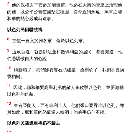
7
他的政權與平安必加增無窮。他必在大衛的寶座上治理他
的國，以公平公義使國堅定穩固，從今直到永遠。萬軍之耶
和華的熱心必成就這事。
以色列民因驕致禍
8
主使一言入於雅各家，落於以色列家。
9
這眾百姓，就是以法蓮和撒瑪利亞的居民，都要知道；他
們憑驕傲自大的心說：
10
磚牆塌了，我們卻要鑿石頭建築；桑樹砍了，我們卻要換
香柏樹。
11
因此，耶和華要高舉利汛的敵人來攻擊以色列，並要激動
以色列的仇敵。
12
東有亞蘭人，西有非利士人；他們張口要吞吃以色列。雖
然如此，耶和華的怒氣還未轉消；他的手仍伸不縮。
以色列民雖遭重禍仍不歸主