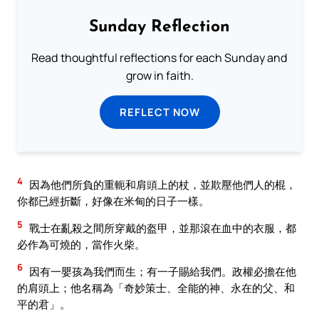
Sunday Reflection
Read thoughtful reflections for each Sunday and
grow in faith.
REFLECT NOW
4
因為他們所負的重軛和肩頭上的杖，並欺壓他們人的棍，
你都已經折斷，好像在米甸的日子一樣。
5
戰士在亂殺之間所穿戴的盔甲，並那滾在血中的衣服，都
必作為可燒的，當作火柴。
6
因有一嬰孩為我們而生；有一子賜給我們。政權必擔在他
的肩頭上；他名稱為「奇妙策士、全能的神、永在的父、和
平的君」。