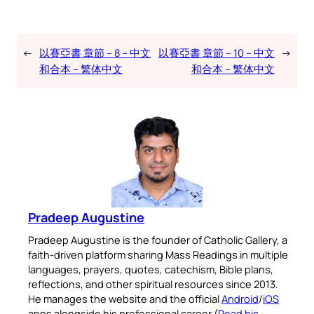
←
以賽亞書 章節 – 8 – 中文
以賽亞書 章節 – 10 – 中文
→
和合本 – 繁体中文
和合本 – 繁体中文
Pradeep Augustine
Pradeep Augustine is the founder of Catholic Gallery, a
faith-driven platform sharing Mass Readings in multiple
languages, prayers, quotes, catechism, Bible plans,
reflections, and other spiritual resources since 2013.
He manages the website and the official
Android
/
iOS
apps alongside his professional career (
Read his