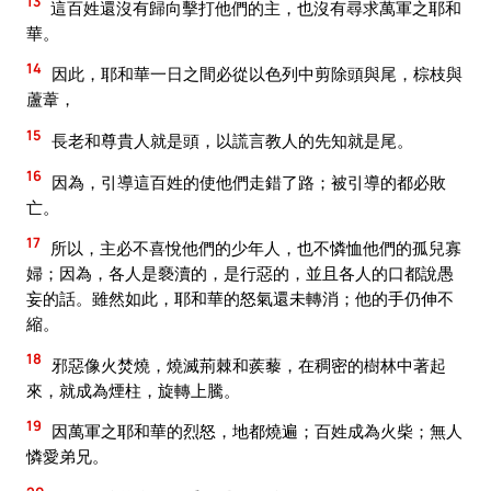
13
這百姓還沒有歸向擊打他們的主，也沒有尋求萬軍之耶和
華。
14
因此，耶和華一日之間必從以色列中剪除頭與尾，棕枝與
蘆葦，
15
長老和尊貴人就是頭，以謊言教人的先知就是尾。
16
因為，引導這百姓的使他們走錯了路；被引導的都必敗
亡。
17
所以，主必不喜悅他們的少年人，也不憐恤他們的孤兒寡
婦；因為，各人是褻瀆的，是行惡的，並且各人的口都說愚
妄的話。雖然如此，耶和華的怒氣還未轉消；他的手仍伸不
縮。
18
邪惡像火焚燒，燒滅荊棘和蒺藜，在稠密的樹林中著起
來，就成為煙柱，旋轉上騰。
19
因萬軍之耶和華的烈怒，地都燒遍；百姓成為火柴；無人
憐愛弟兄。