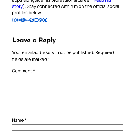
story
). Stay connected with him on the official social
profiles below.
Follow Pradeep on Facebook
Follow Pradeep on Instagram
Follow Pradeep on X
Follow Pradeep on LinkedIn
Follow Pradeep on Pinterest
Subscribe to Pradeep’s Youtube Channel
Follow Pradeep on WordPress
Follow Pradeep on GitHub
Leave a Reply
Your email address will not be published.
Required
fields are marked
*
Comment
*
Name
*