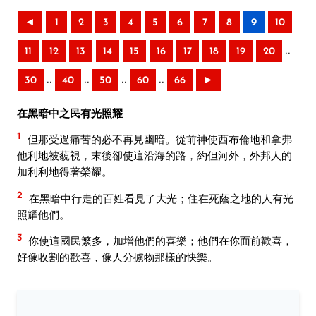
◄
1
2
3
4
5
6
7
8
9
10
..
11
12
13
14
15
16
17
18
19
20
..
..
..
..
30
40
50
60
66
►
在黑暗中之民有光照耀
1
但那受過痛苦的必不再見幽暗。從前神使西布倫地和拿弗
他利地被藐視，末後卻使這沿海的路，約但河外，外邦人的
加利利地得著榮耀。
2
在黑暗中行走的百姓看見了大光；住在死蔭之地的人有光
照耀他們。
3
你使這國民繁多，加增他們的喜樂；他們在你面前歡喜，
好像收割的歡喜，像人分擄物那樣的快樂。