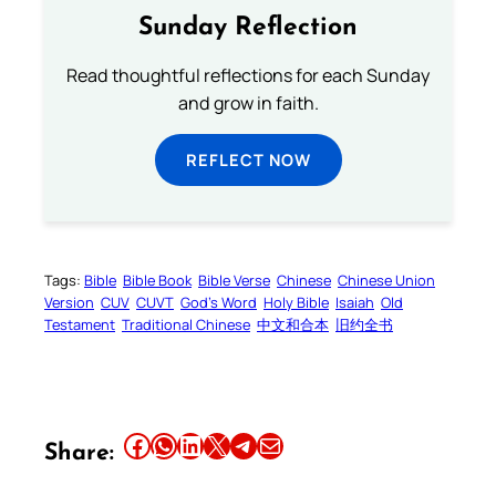
Sunday Reflection
Read thoughtful reflections for each Sunday
and grow in faith.
REFLECT NOW
Tags:
Bible
Bible Book
Bible Verse
Chinese
Chinese Union
Version
CUV
CUVT
God’s Word
Holy Bible
Isaiah
Old
Testament
Traditional Chinese
中文和合本
旧约全书
Share this article on Facebook
Share this article on WhatsApp
Share this article on LinkedIn
Share this article on X
Share this article on Telegram
Email this Article
Share: