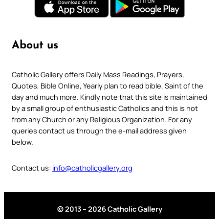
About us
Catholic Gallery offers Daily Mass Readings, Prayers,
Quotes, Bible Online, Yearly plan to read bible, Saint of the
day and much more. Kindly note that this site is maintained
by a small group of enthusiastic Catholics and this is not
from any Church or any Religious Organization. For any
queries contact us through the e-mail address given
below.
Contact us:
info@catholicgallery.org
© 2013 – 2026 Catholic Gallery