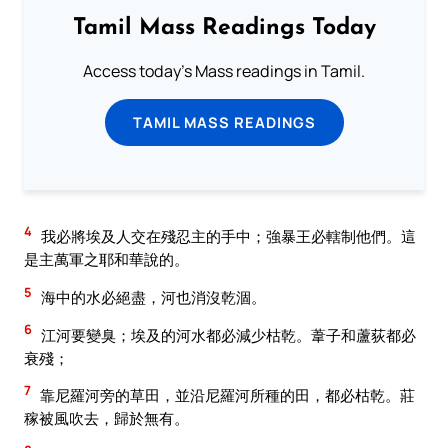
Tamil Mass Readings Today
Access today's Mass readings in Tamil.
TAMIL MASS READINGS
4
我必將埃及人交在殘忍主的手中；強暴王必轄制他們。這
是主萬軍之耶和華說的。
5
海中的水必絕盡，河也消沒乾涸。
6
江河要變臭；埃及的河水都必減少枯乾。葦子和蘆荻都必
衰殘；
7
靠尼羅河旁的草田，並沿尼羅河所種的田，都必枯乾。莊
稼被風吹去，歸於無有。