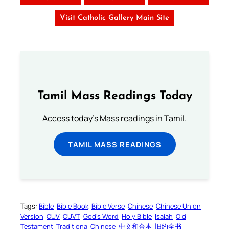
Visit Catholic Gallery Main Site
Tamil Mass Readings Today
Access today's Mass readings in Tamil.
TAMIL MASS READINGS
Tags:
Bible
Bible Book
Bible Verse
Chinese
Chinese Union
Version
CUV
CUVT
God’s Word
Holy Bible
Isaiah
Old
Testament
Traditional Chinese
中文和合本
旧约全书