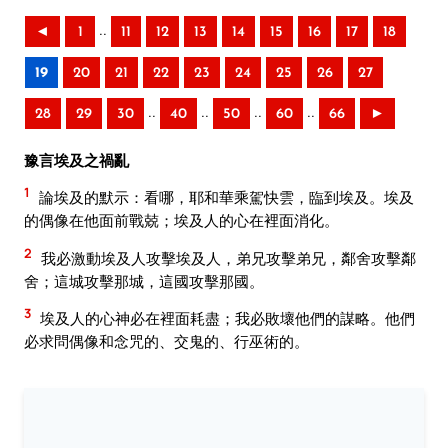
..
◄
1
11
12
13
14
15
16
17
18
19
20
21
22
23
24
25
26
27
..
..
..
..
28
29
30
40
50
60
66
►
豫言埃及之禍亂
1
論埃及的默示：看哪，耶和華乘駕快雲，臨到埃及。埃及
的偶像在他面前戰兢；埃及人的心在裡面消化。
2
我必激動埃及人攻擊埃及人，弟兄攻擊弟兄，鄰舍攻擊鄰
舍；這城攻擊那城，這國攻擊那國。
3
埃及人的心神必在裡面耗盡；我必敗壞他們的謀略。他們
必求問偶像和念咒的、交鬼的、行巫術的。