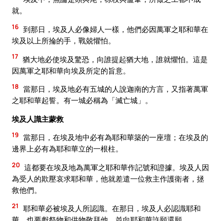
就。
16
到那日，埃及人必像婦人一樣，他們必因萬軍之耶和華在
埃及以上所掄的手，戰兢懼怕。
17
猶大地必使埃及驚恐，向誰提起猶大地，誰就懼怕。這是
因萬軍之耶和華向埃及所定的旨意。
18
當那日，埃及地必有五城的人說迦南的方言，又指著萬軍
之耶和華起誓。有一城必稱為「滅亡城」。
埃及人識主蒙救
19
當那日，在埃及地中必有為耶和華築的一座壇；在埃及的
邊界上必有為耶和華立的一根柱。
20
這都要在埃及地為萬軍之耶和華作記號和證據。埃及人因
為受人的欺壓哀求耶和華，他就差遣一位救主作護衛者，拯
救他們。
21
耶和華必被埃及人所認識。在那日，埃及人必認識耶和
華，也要獻祭物和供物敬拜他，並向耶和華許願還願。