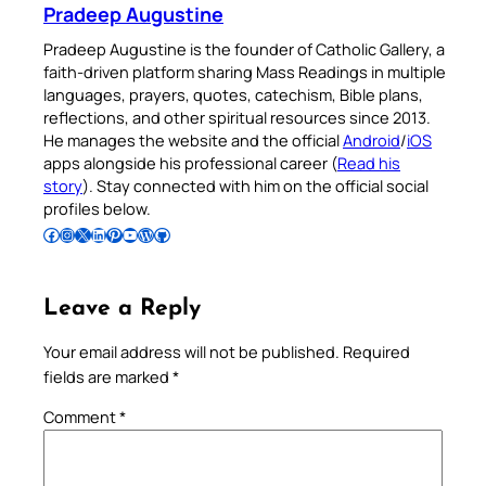
Pradeep Augustine
Pradeep Augustine is the founder of Catholic Gallery, a
faith-driven platform sharing Mass Readings in multiple
languages, prayers, quotes, catechism, Bible plans,
reflections, and other spiritual resources since 2013.
He manages the website and the official
Android
/
iOS
apps alongside his professional career (
Read his
story
). Stay connected with him on the official social
profiles below.
Follow Pradeep on Facebook
Follow Pradeep on Instagram
Follow Pradeep on X
Follow Pradeep on LinkedIn
Follow Pradeep on Pinterest
Subscribe to Pradeep’s Youtube Channel
Follow Pradeep on WordPress
Follow Pradeep on GitHub
Leave a Reply
Your email address will not be published.
Required
fields are marked
*
Comment
*