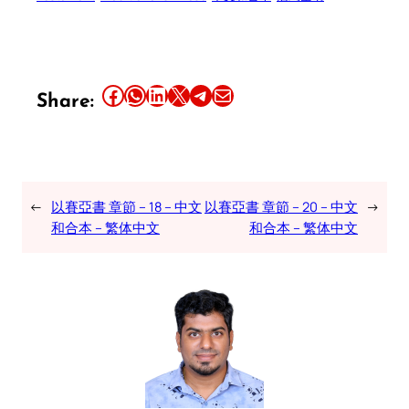
Share this article on Facebook
Share this article on WhatsApp
Share this article on LinkedIn
Share this article on X
Share this article on Telegram
Email this Article
Share:
←
以賽亞書 章節 – 18 – 中文
以賽亞書 章節 – 20 – 中文
→
和合本 – 繁体中文
和合本 – 繁体中文