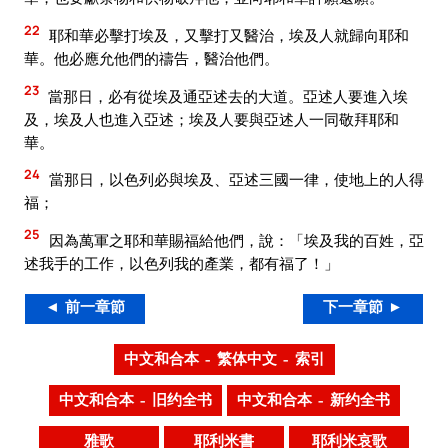
22
耶和華必擊打埃及，又擊打又醫治，埃及人就歸向耶和
華。他必應允他們的禱告，醫治他們。
23
當那日，必有從埃及通亞述去的大道。亞述人要進入埃
及，埃及人也進入亞述；埃及人要與亞述人一同敬拜耶和
華。
24
當那日，以色列必與埃及、亞述三國一律，使地上的人得
福；
25
因為萬軍之耶和華賜福給他們，說：「埃及我的百姓，亞
述我手的工作，以色列我的產業，都有福了！」
◄ 前一章節
下一章節 ►
中文和合本 – 繁体中文 – 索引
中文和合本 – 旧约全书
中文和合本 – 新约全书
雅歌
耶利米書
耶利米哀歌