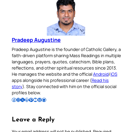
Pradeep Augustine
Pradeep Augustine is the founder of Catholic Gallery, a
faith-driven platform sharing Mass Readings in multiple
languages, prayers, quotes, catechism, Bible plans,
reflections, and other spiritual resources since 2013.
He manages the website and the official
Android
/
iOS
apps alongside his professional career (
Read his
story
). Stay connected with him on the official social
profiles below.
Follow Pradeep on Facebook
Follow Pradeep on Instagram
Follow Pradeep on X
Follow Pradeep on LinkedIn
Follow Pradeep on Pinterest
Subscribe to Pradeep’s Youtube Channel
Follow Pradeep on WordPress
Follow Pradeep on GitHub
Leave a Reply
Your email address will not be published.
Required