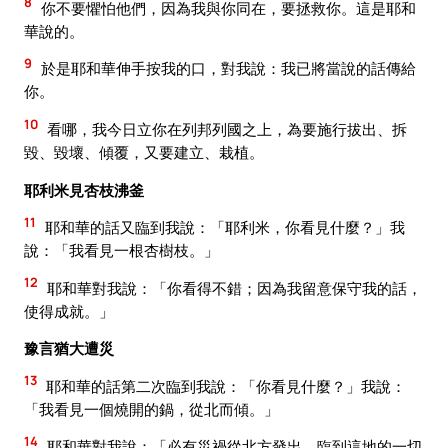
8
你不要懼怕他們，因為我與你同在，要拯救你。這是耶和
華說的。
9
於是耶和華伸手按我的口，對我說：我已將當說的話傳給
你。
10
看哪，我今日立你在列邦列國之上，為要施行拔出、拆
毀、毀壞、傾覆，又要建立、栽植。
耶利米見杏枝沸釜
11
耶和華的話又臨到我說：「耶利米，你看見什麼？」我
說：「我看見一根杏樹枝。」
12
耶和華對我說：「你看得不錯；因為我留意保守我的話，
使得成就。」
豫言猶大遭災
13
耶和華的話第二次臨到我說：「你看見什麼？」我說：
「我看見一個燒開的鍋，從北而傾。」
14
耶和華對我說：「必有災禍從北方發出，臨到這地的一切