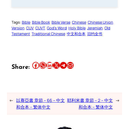
Tags:
Bible
Bible Book
Bible Verse
Chinese
Chinese Union
Version
CUV
CUVT
God’s Word
Holy Bible
Jeremiah
Old
Testament
Traditional Chinese
中文和合本
旧约全书
Share this article on Facebook
Share this article on WhatsApp
Share this article on LinkedIn
Share this article on X
Share this article on Telegram
Email this Article
Share:
←
以賽亞書 章節 – 66 – 中文
耶利米書 章節 – 2 – 中文
→
和合本 – 繁体中文
和合本 – 繁体中文