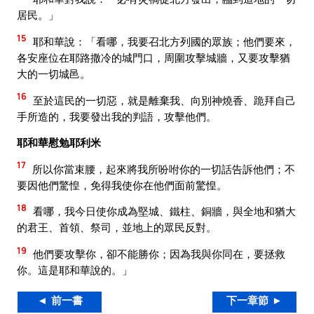
居民。」
15
耶和華說：「看哪，我要召北方列國的眾族；他們要來，
各安座位在耶路撒冷的城門口，周圍攻擊城牆，又要攻擊猶
大的一切城邑。
16
至於這民的一切惡，就是離棄我、向別神燒香、跪拜自己
手所造的，我要發出我的判語，攻擊他們。
耶和華慰勉耶利米
17
所以你當束腰，起來將我所吩咐你的一切話告訴他們；不
要因他們驚惶，免得我使你在他們面前驚惶。
18
看哪，我今日使你成為堅城、鐵柱、銅牆，與全地和猶大
的君王、首領、祭司，並地上的眾民反對。
19
他們要攻擊你，卻不能勝你；因為我與你同在，要拯救
你。這是耶和華說的。」
◄ 前一書
下一章節 ►