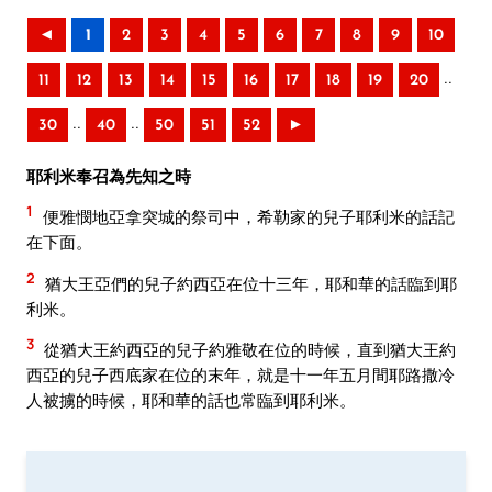
◄
1
2
3
4
5
6
7
8
9
10
..
11
12
13
14
15
16
17
18
19
20
..
..
30
40
50
51
52
►
耶利米奉召為先知之時
1
便雅憫地亞拿突城的祭司中，希勒家的兒子耶利米的話記
在下面。
2
猶大王亞們的兒子約西亞在位十三年，耶和華的話臨到耶
利米。
3
從猶大王約西亞的兒子約雅敬在位的時候，直到猶大王約
西亞的兒子西底家在位的末年，就是十一年五月間耶路撒冷
人被擄的時候，耶和華的話也常臨到耶利米。