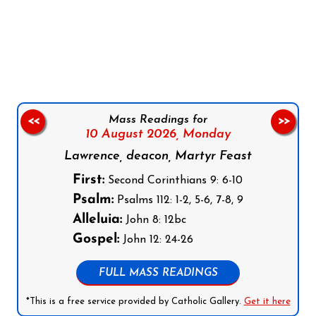
Follow us on Facebook
Follow us on Instagram
Follow us on X
Subscribe to our YouTube Channel
Follow us on WhatsApp
Mass Readings for
<<
>>
10 August 2026,
Monday
Lawrence, deacon, Martyr Feast
First:
Second Corinthians 9: 6-10
Psalm:
Psalms 112: 1-2, 5-6, 7-8, 9
Alleluia:
John 8: 12bc
Gospel:
John 12: 24-26
FULL MASS READINGS
*This is a free service provided by Catholic Gallery.
Get it here