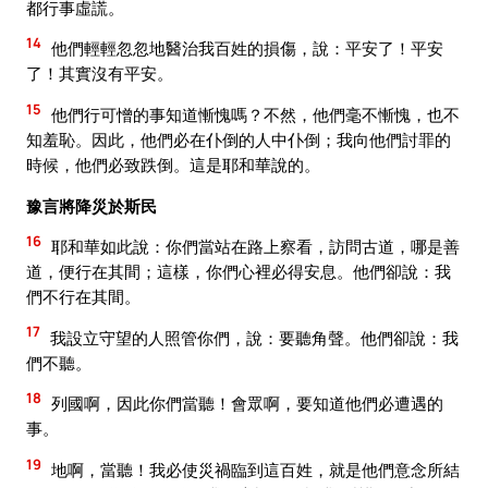
都行事虛謊。
14
他們輕輕忽忽地醫治我百姓的損傷，說：平安了！平安
了！其實沒有平安。
15
他們行可憎的事知道慚愧嗎？不然，他們毫不慚愧，也不
知羞恥。因此，他們必在仆倒的人中仆倒；我向他們討罪的
時候，他們必致跌倒。這是耶和華說的。
豫言將降災於斯民
16
耶和華如此說：你們當站在路上察看，訪問古道，哪是善
道，便行在其間；這樣，你們心裡必得安息。他們卻說：我
們不行在其間。
17
我設立守望的人照管你們，說：要聽角聲。他們卻說：我
們不聽。
18
列國啊，因此你們當聽！會眾啊，要知道他們必遭遇的
事。
19
地啊，當聽！我必使災禍臨到這百姓，就是他們意念所結