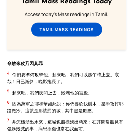
Tamil Mass Readings Today
Access today's Mass readings in Tamil.
TAMIL MASS READINGS
命敵來攻乃因其罪
4
你們要準備攻擊他。起來吧，我們可以趁午時上去。哀
哉！日已漸斜，晚影拖長了。
5
起來吧，我們夜間上去，毀壞他的宮殿。
6
因為萬軍之耶和華如此說：你們要砍伐樹木，築壘攻打耶
路撒冷。這就是那該罰的城，其中盡是欺壓。
7
井怎樣湧出水來，這城也照樣湧出惡來；在其間常聽見有
強暴毀滅的事，病患損傷也常在我面前。