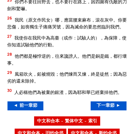
你們不要往田野去，也不要行在路上，因四圍有仇敵的刀
劍和驚嚇。
26
我民（原文作民女）哪，應當腰束麻布，滾在灰中。你要
悲傷，如喪獨生子痛痛哭號，因為滅命的要忽然臨到我們。
27
我使你在我民中為高臺（或作：試驗人的），為保障，使
你知道試驗他們的行動。
28
他們都是極悖逆的，往來讒謗人。他們是銅是鐵，都行壞
事。
29
風箱吹火，鉛被燒毀；他們煉而又煉，終是徒然；因為惡
劣的還未除掉。
30
人必稱他們為被棄的銀渣，因為耶和華已經棄掉他們。
◄ 前一章節
下一章節 ►
中文和合本 – 繁体中文 – 索引
中文和合本 – 旧约全书
中文和合本 – 新约全书