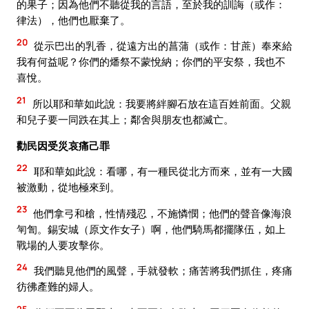
的果子；因為他們不聽從我的言語，至於我的訓誨（或作：
律法），他們也厭棄了。
20
從示巴出的乳香，從遠方出的菖蒲（或作：甘蔗）奉來給
我有何益呢？你們的燔祭不蒙悅納；你們的平安祭，我也不
喜悅。
21
所以耶和華如此說：我要將絆腳石放在這百姓前面。父親
和兒子要一同跌在其上；鄰舍與朋友也都滅亡。
勸民因受災哀痛己罪
22
耶和華如此說：看哪，有一種民從北方而來，並有一大國
被激動，從地極來到。
23
他們拿弓和槍，性情殘忍，不施憐憫；他們的聲音像海浪
匉訇。錫安城（原文作女子）啊，他們騎馬都擺隊伍，如上
戰場的人要攻擊你。
24
我們聽見他們的風聲，手就發軟；痛苦將我們抓住，疼痛
彷彿產難的婦人。
25