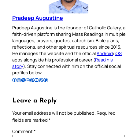
Pradeep Augustine
Pradeep Augustine is the founder of Catholic Gallery, a
faith-driven platform sharing Mass Readings in multiple
languages, prayers, quotes, catechism, Bible plans,
reflections, and other spiritual resources since 2013.
He manages the website and the official
Android
/
iOS
apps alongside his professional career (
Read his
story
). Stay connected with him on the official social
profiles below.
Follow Pradeep on Facebook
Follow Pradeep on Instagram
Follow Pradeep on X
Follow Pradeep on LinkedIn
Follow Pradeep on Pinterest
Subscribe to Pradeep’s Youtube Channel
Follow Pradeep on WordPress
Follow Pradeep on GitHub
Leave a Reply
Your email address will not be published.
Required
fields are marked
*
Comment
*