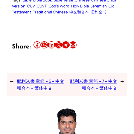
Tags:
Bible
Bible Book
Bible Verse
Chinese
Chinese Union
Version
CUV
CUVT
God’s Word
Holy Bible
Jeremiah
Old
Testament
Traditional Chinese
中文和合本
旧约全书
Share this article on Facebook
Share this article on WhatsApp
Share this article on LinkedIn
Share this article on X
Share this article on Telegram
Email this Article
Share:
←
耶利米書 章節 – 5 – 中文
耶利米書 章節 – 7 – 中文
→
和合本 – 繁体中文
和合本 – 繁体中文