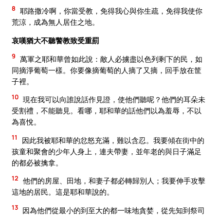
8
耶路撒冷啊，你當受教，免得我心與你生疏，免得我使你
荒涼，成為無人居住之地。
哀嘆猶大不聽警教致受重罰
9
萬軍之耶和華曾如此說：敵人必擄盡以色列剩下的民，如
同摘淨葡萄一樣。你要像摘葡萄的人摘了又摘，回手放在筐
子裡。
10
現在我可以向誰說話作見證，使他們聽呢？他們的耳朵未
受割禮，不能聽見。看哪，耶和華的話他們以為羞辱，不以
為喜悅。
11
因此我被耶和華的忿怒充滿，難以含忍。我要傾在街中的
孩童和聚會的少年人身上，連夫帶妻，並年老的與日子滿足
的都必被擒拿。
12
他們的房屋、田地，和妻子都必轉歸別人；我要伸手攻擊
這地的居民。這是耶和華說的。
13
因為他們從最小的到至大的都一味地貪婪，從先知到祭司