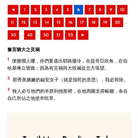
◄
1
2
3
4
5
6
7
8
9
10
..
11
12
13
14
15
16
17
18
19
20
..
..
30
40
50
51
52
►
豫言猶大之災禍
1
便雅憫人哪，你們要逃出耶路撒冷，在提哥亞吹角，在伯
哈基琳立號旗；因為有災禍與大毀滅從北方張望。
2
那秀美嬌嫩的錫安女子（就是指民的意思），我必剪除。
3
牧人必引他們的羊群到他那裡，在他周圍支搭帳棚，各在
自己所佔之地使羊吃草。