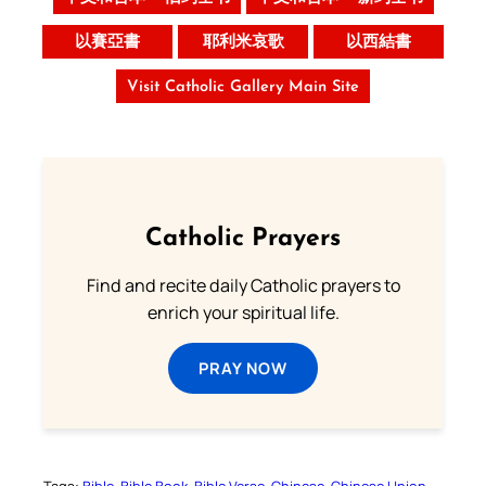
以賽亞書
耶利米哀歌
以西結書
Visit Catholic Gallery Main Site
Catholic Prayers
Find and recite daily Catholic prayers to
enrich your spiritual life.
PRAY NOW