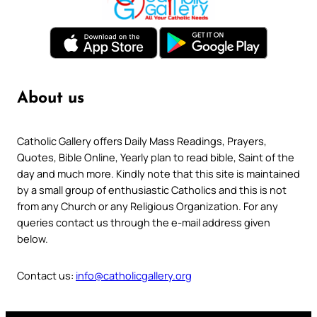
About us
Catholic Gallery offers Daily Mass Readings, Prayers,
Quotes, Bible Online, Yearly plan to read bible, Saint of the
day and much more. Kindly note that this site is maintained
by a small group of enthusiastic Catholics and this is not
from any Church or any Religious Organization. For any
queries contact us through the e-mail address given
below.
Contact us:
info@catholicgallery.org