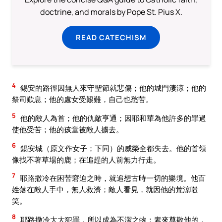
doctrine, and morals by Pope St. Pius X.
READ CATECHISM
4
錫安的路徑因無人來守聖節就悲傷；他的城門淒涼；他的
祭司歎息；他的處女受艱難，自己也愁苦。
5
他的敵人為首；他的仇敵亨通；因耶和華為他許多的罪過
使他受苦；他的孩童被敵人擄去。
6
錫安城（原文作女子；下同）的威榮全都失去。他的首領
像找不著草場的鹿；在追趕的人前無力行走。
7
耶路撒冷在困苦窘迫之時，就追想古時一切的樂境。他百
姓落在敵人手中，無人救濟；敵人看見，就因他的荒涼嗤
笑。
8
耶路撒冷大大犯罪，所以成為不潔之物；素來尊敬他的，