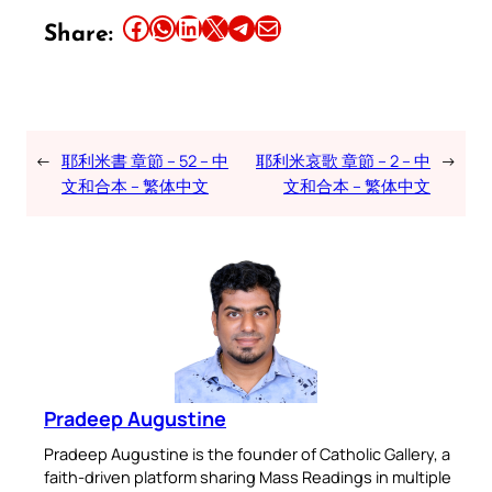
Share this article on Facebook
Share this article on WhatsApp
Share this article on LinkedIn
Share this article on X
Share this article on Telegram
Email this Article
Share:
←
耶利米書 章節 – 52 – 中
耶利米哀歌 章節 – 2 – 中
→
文和合本 – 繁体中文
文和合本 – 繁体中文
Pradeep Augustine
Pradeep Augustine is the founder of Catholic Gallery, a
faith-driven platform sharing Mass Readings in multiple