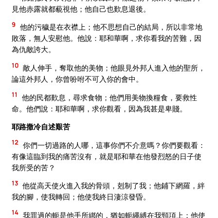
見他赤露就都藐視他；他自己也歎息退後。
9
他的污穢是在衣襟上；他不思想自己的結局，所以非常地
敗落，無人安慰他。他說：耶和華啊，求你看我的苦難，因
為仇敵誇大。
10
敵人伸手，奪取他的美物；他眼見外邦人進入他的聖所，
論這外邦人，你曾吩咐不可入你的會中。
11
他的民都歎息，尋求食物；他們用美物換糧食，要救性
命。他們說：耶和華啊，求你觀看，因為我甚是卑賤。
耶路撒冷自述艱苦
12
你們一切過路的人哪，這事你們不介意嗎？你們要觀看：
有像這臨到我的痛苦沒有，就是耶和華在他發烈怒的日子使
我所受的苦？
13
他從高天使火進入我的骨頭，剋制了我；他鋪下網羅，絆
我的腳，使我轉回；他使我終日淒涼發昏。
14
我罪過的軛是他手所綁的，猶如軛繩縛在我頸項上；他使