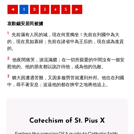
◄
1
2
3
4
5
►
哀歎錫安居民被擄
1
先前滿有人民的城，現在何竟獨坐！先前在列國中為大
的，現在竟如寡婦；先前在諸省中為王后的，現在成為進貢
的。
2
他夜間痛哭，淚流滿腮；在一切所親愛的中間沒有一個安
慰他的。他的朋友都以詭詐待他，成為他的仇敵。
3
猶大因遭遇苦難，又因多服勞苦就遷到外邦。他住在列國
中，尋不著安息；追逼他的都在狹窄之地將他追上。
Catechism of St. Pius X
Explore the concise Q&A guide to Catholic faith,