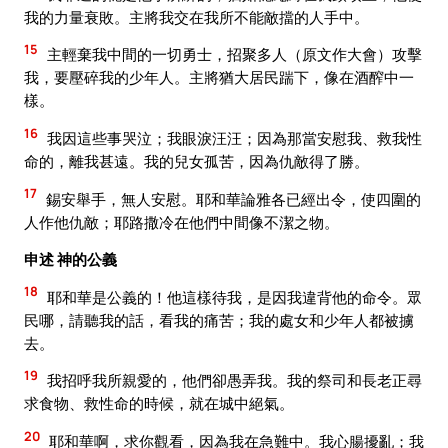
我的力量衰敗。主將我交在我所不能敵擋的人手中。
15
主輕棄我中間的一切勇士，招聚多人（原文作大會）攻擊
我，要壓碎我的少年人。主將猶大居民踹下，像在酒醡中一
樣。
16
我因這些事哭泣；我眼淚汪汪；因為那當安慰我、救我性
命的，離我甚遠。我的兒女孤苦，因為仇敵得了勝。
17
錫安舉手，無人安慰。耶和華論雅各已經出令，使四圍的
人作他仇敵；耶路撒冷在他們中間像不潔之物。
申述 神的公義
18
耶和華是公義的！他這樣待我，是因我違背他的命令。眾
民哪，請聽我的話，看我的痛苦；我的處女和少年人都被擄
去。
19
我招呼我所親愛的，他們卻愚弄我。我的祭司和長老正尋
求食物、救性命的時候，就在城中絕氣。
20
耶和華啊，求你觀看，因為我在急難中。我心腸擾亂；我