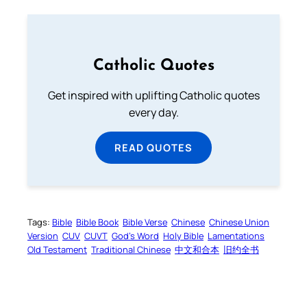
Catholic Quotes
Get inspired with uplifting Catholic quotes
every day.
READ QUOTES
Tags:
Bible
Bible Book
Bible Verse
Chinese
Chinese Union
Version
CUV
CUVT
God’s Word
Holy Bible
Lamentations
Old Testament
Traditional Chinese
中文和合本
旧约全书