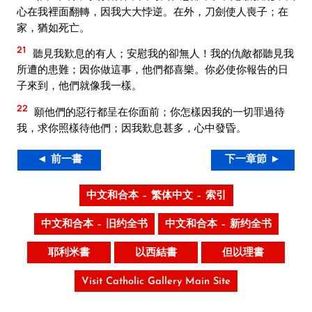
心在我裡面翻轉，因我大大悖逆。在外，刀劍使人喪子；在
家，猶如死亡。
21
聽見我歎息的有人；安慰我的卻無人！我的仇敵都聽見我
所遭的患難；因你做這事，他們都喜樂。你必使你報告的日
子來到，他們就像我一樣。
22
願他們的惡行都呈在你面前；你怎樣因我的一切罪過待
我，求你照樣待他們；因我歎息甚多，心中發昏。
◄ 前一書
下一章節 ►
中文和合本 – 繁体中文 – 索引
中文和合本 – 旧约全书
中文和合本 – 新约全书
耶利米書
以西結書
但以理書
Visit Catholic Gallery Main Site