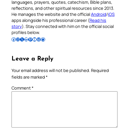
languages, prayers, quotes, catechism, Bible plans,
reflections, and other spiritual resources since 2013.
He manages the website and the official
Android
/
iOS
apps alongside his professional career (
Read his
story
). Stay connected with him on the official social
profiles below.
Follow Pradeep on Facebook
Follow Pradeep on Instagram
Follow Pradeep on X
Follow Pradeep on LinkedIn
Follow Pradeep on Pinterest
Subscribe to Pradeep’s Youtube Channel
Follow Pradeep on WordPress
Follow Pradeep on GitHub
Leave a Reply
Your email address will not be published.
Required
fields are marked
*
Comment
*