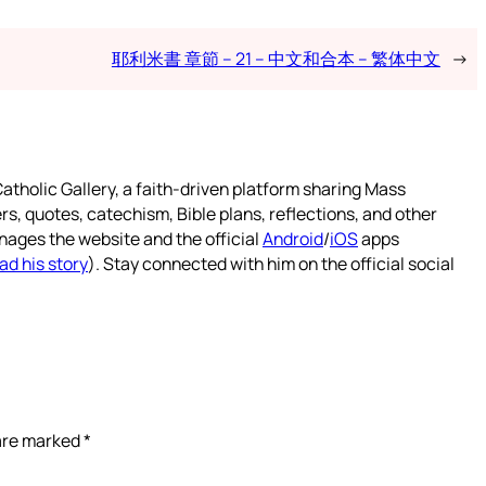
耶利米書 章節 – 21 – 中文和合本 – 繁体中文
→
atholic Gallery, a faith-driven platform sharing Mass
rs, quotes, catechism, Bible plans, reflections, and other
nages the website and the official
Android
/
iOS
apps
ad his story
). Stay connected with him on the official social
 are marked
*