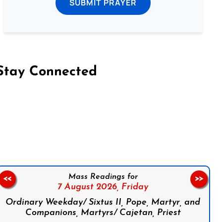
SUBMIT PRAYER
Stay Connected
on Facebook
Follow us on Instagram
Follow us on X
Subscribe to our YouTube Channel
Follow us on WhatsApp
Mass Readings for
<<
>>
7 August 2026,
Friday
Ordinary Weekday/ Sixtus II, Pope, Martyr, and
Companions, Martyrs/ Cajetan, Priest