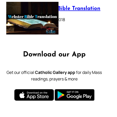
Webster Bible Translation
October 11, 2018
Download our App
Get our official
Catholic Gallery app
for daily Mass
readings, prayers & more