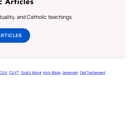
c Articles
rituality, and Catholic teachings.
ARTICLES
CUV
CUVT
God’s Word
Holy Bible
Jeremiah
Old Testament