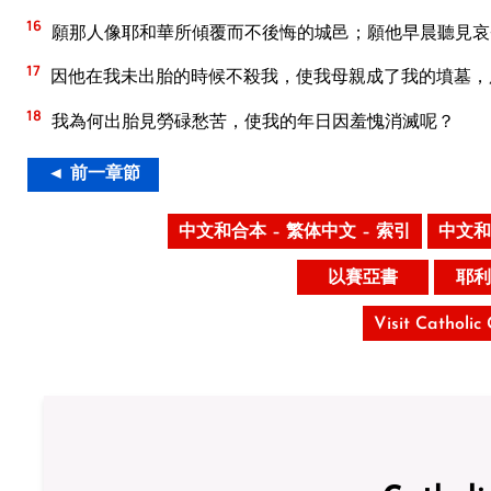
16
願那人像耶和華所傾覆而不後悔的城邑；願他早晨聽見哀
17
因他在我未出胎的時候不殺我，使我母親成了我的墳墓，
18
我為何出胎見勞碌愁苦，使我的年日因羞愧消滅呢？
◄ 前一章節
中文和合本 – 繁体中文 – 索引
中文和
以賽亞書
耶利
Visit Catholic