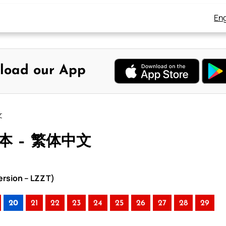
Eng
load our App
文
合本 – 繁体中文
rsion – LZZT)
20
21
22
23
24
25
26
27
28
29