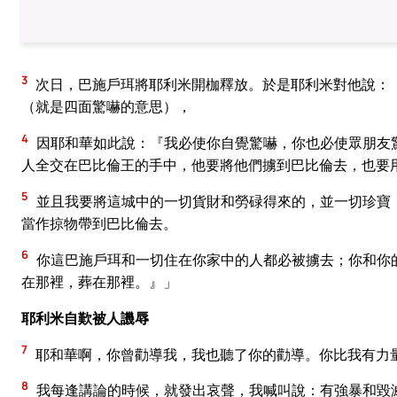
3
次日，巴施戶珥將耶利米開枷釋放。於是耶利米對他說：
（就是四面驚嚇的意思），
4
因耶和華如此說：『我必使你自覺驚嚇，你也必使眾朋友
人全交在巴比倫王的手中，他要將他們擄到巴比倫去，也要
5
並且我要將這城中的一切貨財和勞碌得來的，並一切珍寶
當作掠物帶到巴比倫去。
6
你這巴施戶珥和一切住在你家中的人都必被擄去；你和你
在那裡，葬在那裡。』」
耶利米自歎被人譏辱
7
耶和華啊，你曾勸導我，我也聽了你的勸導。你比我有力
8
我每逢講論的時候，就發出哀聲，我喊叫說：有強暴和毀