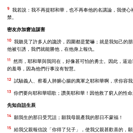
9
我若說：我不再提耶和華，也不再奉他的名講論，我便心
禁。
密友亦加窘迫謀害
10
我聽見了許多人的讒謗，四圍都是驚嚇；就是我知己的朋
他被引誘，我們就能勝他，在他身上報仇。
11
然而，耶和華與我同在，好像甚可怕的勇士。因此，逼迫
的羞辱，因為他們行事沒有智慧。
12
試驗義人、察看人肺腑心腸的萬軍之耶和華啊，求你容我
13
你們要向耶和華唱歌；讚美耶和華！因他救了窮人的性命
先知自詛生辰
14
願我生的那日受咒詛；願我母親產我的那日不蒙福！
15
給我父親報信說「你得了兒子」，使我父親甚歡喜的，願