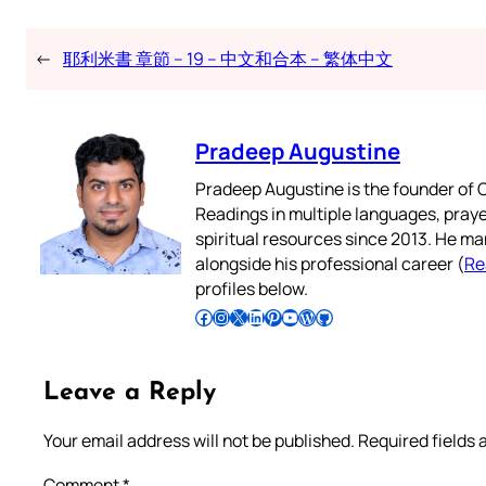
←
耶利米書 章節 – 19 – 中文和合本 – 繁体中文
Pradeep Augustine
Pradeep Augustine is the founder of C
Readings in multiple languages, praye
spiritual resources since 2013. He ma
alongside his professional career (
Re
profiles below.
Follow Pradeep on Facebook
Follow Pradeep on Instagram
Follow Pradeep on X
Follow Pradeep on LinkedIn
Follow Pradeep on Pinterest
Subscribe to Pradeep’s Youtube Channel
Follow Pradeep on WordPress
Follow Pradeep on GitHub
Leave a Reply
Your email address will not be published.
Required fields
Comment
*