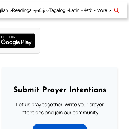
lish
Readings
தமிழ்
Tagalog
Latin
中文
More
Submit Prayer Intentions
Let us pray together. Write your prayer
intentions and join our community.