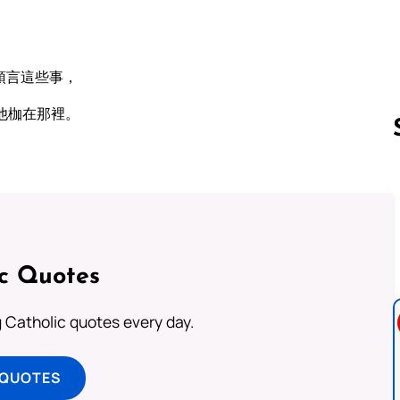
預言這些事，
他枷在那裡。
Follow us 
ic Quotes
ng Catholic quotes every day.
 QUOTES