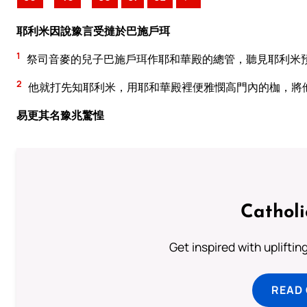
耶利米因說豫言受撻於巴施戶珥
1
祭司音麥的兒子巴施戶珥作耶和華殿的總管，聽見耶利米
2
他就打先知耶利米，用耶和華殿裡便雅憫高門內的枷，將
易更其名豫兆驚惶
Cathol
Get inspired with uplifti
READ