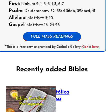
First:
Nahum 2: 1, 3; 3: 1-3, 6-7
Psalm:
Deuteronomy 32: 35cd-36ab, 39abcd, 41
Alleluia:
Matthew 5: 10
Gospel:
Matthew 16: 24-28
FULL MASS READINGS
*This is a free service provided by Catholic Gallery.
Get it here
Recently added Bibles
Bíblia Católica
Portuguesa
July 16, 2025