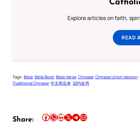
Catholi
Explore articles on faith, spi
READ 
Tags:
Bible
Bible Book
Bible Verse
Chinese
Chinese Union Version
Traditional Chinese
中文和合本
旧约全书
Share this article on Facebook
Share this article on WhatsApp
Share this article on LinkedIn
Share this article on X
Share this article on Telegram
Email this Article
Share: