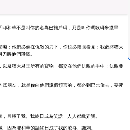
「耶和華不是叫你的名為巴施戶珥，乃是叫你瑪歌珥米撒畢
驚嚇；他們必倒在仇敵的刀下，你也必親眼看見；我必將猶大
用刀將他們殺戮。
，以及猶大君王所有的寶物，都交在他們仇敵的手中；仇敵要
的眾朋友，就是你向他們說假預言的，都必到巴比倫去，要死
量，且勝了我。我終日成為笑話，人人都戲弄我。
滅！因為耶和華的話終日成了我的凌辱、譏刺。