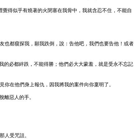
裡覺得似乎有燒著的火閉塞在我骨中，我就含忍不住，不能自
友也都窺探我，願我跌倒，說：告他吧，我們也要告他！或者
我的必都絆跌，不能得勝；他們必大大蒙羞，就是受永不忘記
見你在他們身上報仇，因我將我的案件向你稟明了。
脫離惡人的手。
那人受咒詛。