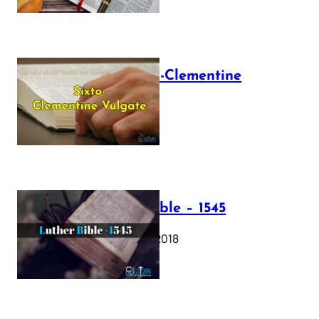
The Sixto-Clementine
Vulgate
July 12, 2025
Luther Bible – 1545
October 17, 2018