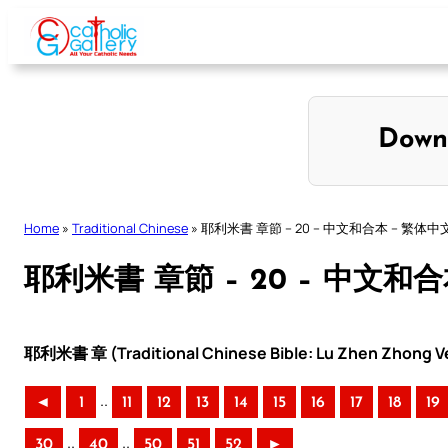
Skip
to
content
Down
Home
»
Traditional Chinese
»
耶利米書 章節 – 20 – 中文和合本 – 繁体中
耶利米書 章節 – 20 – 中文和
耶利米書 章 (Traditional Chinese Bible: Lu Zhen Zhong Ve
..
◄
1
11
12
13
14
15
16
17
18
19
..
..
30
40
50
51
52
►